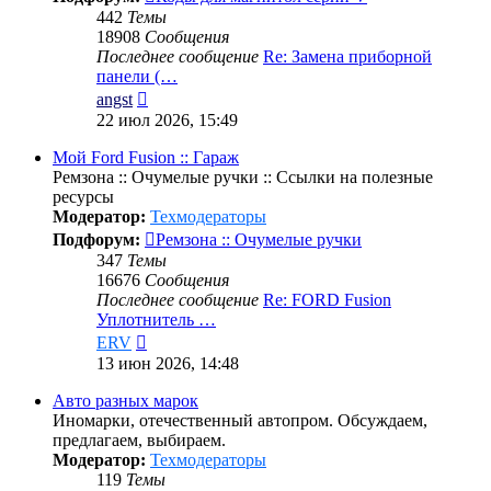
442
Темы
18908
Сообщения
Последнее сообщение
Re: Замена приборной
панели (…
Перейти
angst
к
22 июл 2026, 15:49
последнему
сообщению
Мой Ford Fusion :: Гараж
Ремзона :: Очумелые ручки :: Ссылки на полезные
ресурсы
Модератор:
Техмодераторы
Подфорум:
Ремзона :: Очумелые ручки
347
Темы
16676
Сообщения
Последнее сообщение
Re: FORD Fusion
Уплотнитель …
Перейти
ERV
к
13 июн 2026, 14:48
последнему
сообщению
Авто разных марок
Иномарки, отечественный автопром. Обсуждаем,
предлагаем, выбираем.
Модератор:
Техмодераторы
119
Темы