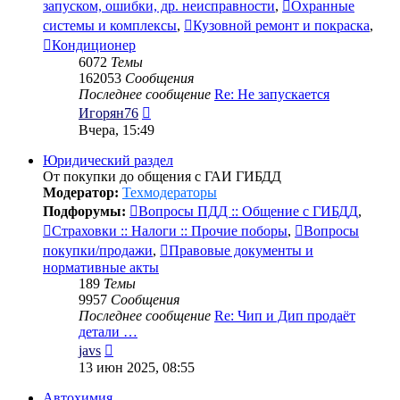
запуском, ошибки, др. неисправности
,
Охранные
системы и комплексы
,
Кузовной ремонт и покраска
,
Кондиционер
6072
Темы
162053
Сообщения
Последнее сообщение
Re: Не запускается
Перейти
Игорян76
к
Вчера, 15:49
последнему
сообщению
Юридический раздел
От покупки до общения с ГАИ ГИБДД
Модератор:
Техмодераторы
Подфорумы:
Вопросы ПДД :: Общение с ГИБДД
,
Страховки :: Налоги :: Прочие поборы
,
Вопросы
покупки/продажи
,
Правовые документы и
нормативные акты
189
Темы
9957
Сообщения
Последнее сообщение
Re: Чип и Дип продаёт
детали …
Перейти
javs
к
13 июн 2025, 08:55
последнему
сообщению
Автохимия