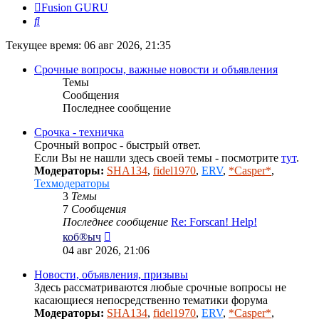
Fusion GURU
Поиск
Текущее время: 06 авг 2026, 21:35
Срочные вопросы, важные новости и объявления
Темы
Сообщения
Последнее сообщение
Срочка - техничка
Срочный вопрос - быстрый ответ.
Если Вы не нашли здесь своей темы - посмотрите
тут
.
Модераторы:
SHA134
,
fidel1970
,
ERV
,
*Casper*
,
Техмодераторы
3
Темы
7
Сообщения
Последнее сообщение
Re: Forscan! Help!
Перейти
коб®ыч
к
04 авг 2026, 21:06
последнему
сообщению
Новости, объявления, призывы
Здесь рассматриваются любые срочные вопросы не
касающиеся непосредственно тематики форума
Модераторы:
SHA134
,
fidel1970
,
ERV
,
*Casper*
,