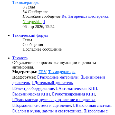
Техмодераторы
8
Темы
54
Сообщения
Последнее сообщение
Re: Загорелась шестеренка
Перейти
Nastyushka
к
06 апр 2026, 15:54
последнему
сообщению
Технический форум
Темы
Сообщения
Последнее сообщение
Техчасть
Обсуждение вопросов эксплуатации и ремонта
автомобиля.
Модераторы:
ERV
,
Техмодераторы
Подфорумы:
Расходные материалы
,
Бензиновый
двигатель
,
Дизельный двигатель
,
Электрооборудование
,
Автоматическая КПП
,
Механическая КПП
,
Роботизированая КПП
,
Трансмиссия, рулевое управление и подвеска
,
Тормозная система и сцепление
,
Выхлопная система
,
Салон и кузов, лампы и светотехника
,
Проблемы с