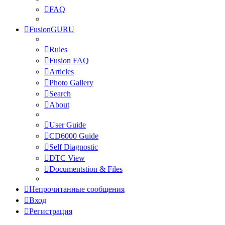
FAQ
FusionGURU
Rules
Fusion FAQ
Articles
Photo Gallery
Search
About
User Guide
CD6000 Guide
Self Diagnostic
DTC View
Documentstion & Files
Непрочитанные сообщения
Вход
Регистрация