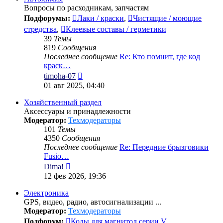
Вопросы по расходникам, запчастям
Подфорумы:
Лаки / краски
,
Чистящие / моющие
стредства
,
Клеевые составы / герметики
39
Темы
819
Сообщения
Последнее сообщение
Re: Кто помнит, где код
краск…
Перейти
timoha-07
к
01 авг 2025, 04:40
последнему
сообщению
Хозяйственный раздел
Аксессуары и принадлежности
Модератор:
Техмодераторы
101
Темы
4350
Сообщения
Последнее сообщение
Re: Передние брызговики
Fusio…
Перейти
Dima!
к
12 фев 2026, 19:36
последнему
сообщению
Электроника
GPS, видео, радио, автосигнализации ...
Модератор:
Техмодераторы
Подфорум:
Коды для магнитол серии V