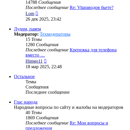
14788
Сообщения
Последнее сообщение
Re: Vitaraводов бьете?
Перейти
Lom
к
26 дек 2025, 23:42
последнему
сообщению
Лудим, паяем
Модератор:
Техмодераторы
15
Темы
1280
Сообщения
Последнее сообщение
Крепежка для телефона
вместо …
Перейти
Himgo11
к
18 мар 2025, 22:48
последнему
сообщению
Остальное
Темы
Сообщения
Последнее сообщение
Глас народа
Народные вопросы по сайту и жалобы на модераторов
40
Темы
1869
Сообщения
Последнее сообщение
Re: Мои вопросы и
предложения