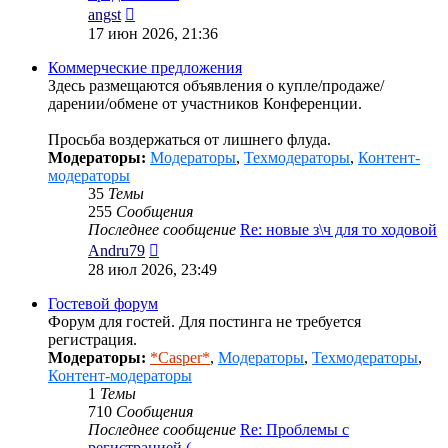
Перейти
angst
к
17 июн 2026, 21:36
последнему
сообщению
Коммерческие предложения
Здесь размещаются объявления о купле/продаже/
дарении/обмене от участников Конференции.
Просьба воздержаться от лишнего флуда.
Модераторы:
Модераторы
,
Техмодераторы
,
Контент-
модераторы
35
Темы
255
Сообщения
Последнее сообщение
Re: новые з\ч для то ходовой
Перейти
Andru79
к
28 июл 2026, 23:49
последнему
сообщению
Гостевой форум
Форум для гостей. Для постинга не требуется
регистрация.
Модераторы:
*Casper*
,
Модераторы
,
Техмодераторы
,
Контент-модераторы
1
Темы
710
Сообщения
Последнее сообщение
Re: Проблемы с
регистрацией (…