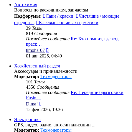
сообщению
Автохимия
Вопросы по расходникам, запчастям
Подфорумы:
Лаки / краски
,
Чистящие / моющие
стредства
,
Клеевые составы / герметики
39
Темы
819
Сообщения
Последнее сообщение
Re: Кто помнит, где код
краск…
Перейти
timoha-07
к
01 авг 2025, 04:40
последнему
сообщению
Хозяйственный раздел
Аксессуары и принадлежности
Модератор:
Техмодераторы
101
Темы
4350
Сообщения
Последнее сообщение
Re: Передние брызговики
Fusio…
Перейти
Dima!
к
12 фев 2026, 19:36
последнему
сообщению
Электроника
GPS, видео, радио, автосигнализации ...
Модератор:
Техмодераторы