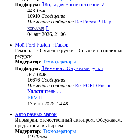
Подфорум:
Коды для магнитол серии V
443
Темы
18910
Сообщения
Последнее сообщение
Re: Forscan! Help!
Перейти
коб®ыч
к
04 авг 2026, 21:06
последнему
сообщению
Мой Ford Fusion :: Гараж
Ремзона :: Очумелые ручки :: Ссылки на полезные
ресурсы
Модератор:
Техмодераторы
Подфорум:
Ремзона :: Очумелые ручки
347
Темы
16676
Сообщения
Последнее сообщение
Re: FORD Fusion
Уплотнитель …
Перейти
ERV
к
13 июн 2026, 14:48
последнему
сообщению
Авто разных марок
Иномарки, отечественный автопром. Обсуждаем,
предлагаем, выбираем.
Модератор:
Техмодераторы
119
Темы