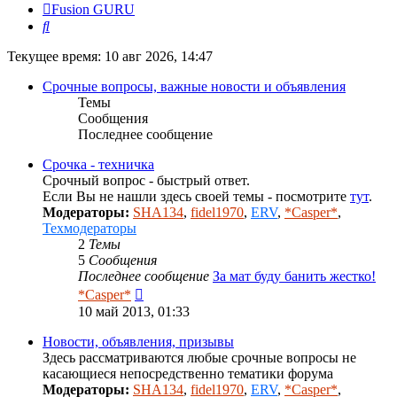
Fusion GURU
Поиск
Текущее время: 10 авг 2026, 14:47
Срочные вопросы, важные новости и объявления
Темы
Сообщения
Последнее сообщение
Срочка - техничка
Срочный вопрос - быстрый ответ.
Если Вы не нашли здесь своей темы - посмотрите
тут
.
Модераторы:
SHA134
,
fidel1970
,
ERV
,
*Casper*
,
Техмодераторы
2
Темы
5
Сообщения
Последнее сообщение
За мат буду банить жестко!
Перейти
*Casper*
к
10 май 2013, 01:33
последнему
сообщению
Новости, объявления, призывы
Здесь рассматриваются любые срочные вопросы не
касающиеся непосредственно тематики форума
Модераторы:
SHA134
,
fidel1970
,
ERV
,
*Casper*
,