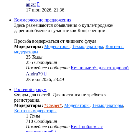
Перейти
angst
к
17 июн 2026, 21:36
последнему
сообщению
Коммерческие предложения
Здесь размещаются объявления о купле/продаже/
дарении/обмене от участников Конференции.
Просьба воздержаться от лишнего флуда.
Модераторы:
Модераторы
,
Техмодераторы
,
Контент-
модераторы
35
Темы
255
Сообщения
Последнее сообщение
Re: новые з\ч для то ходовой
Перейти
Andru79
к
28 июл 2026, 23:49
последнему
сообщению
Гостевой форум
Форум для гостей. Для постинга не требуется
регистрация.
Модераторы:
*Casper*
,
Модераторы
,
Техмодераторы
,
Контент-модераторы
1
Темы
710
Сообщения
Последнее сообщение
Re: Проблемы с
регистрацией (…