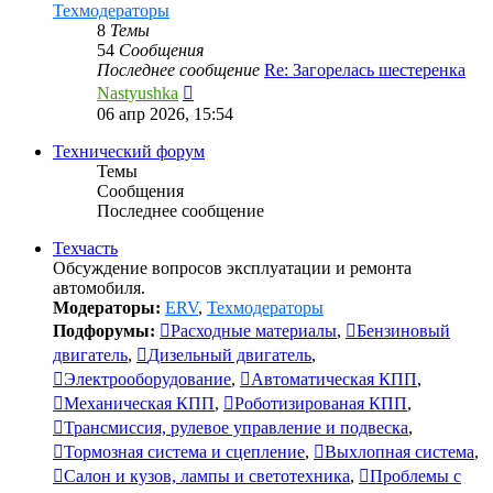
Техмодераторы
8
Темы
54
Сообщения
Последнее сообщение
Re: Загорелась шестеренка
Перейти
Nastyushka
к
06 апр 2026, 15:54
последнему
сообщению
Технический форум
Темы
Сообщения
Последнее сообщение
Техчасть
Обсуждение вопросов эксплуатации и ремонта
автомобиля.
Модераторы:
ERV
,
Техмодераторы
Подфорумы:
Расходные материалы
,
Бензиновый
двигатель
,
Дизельный двигатель
,
Электрооборудование
,
Автоматическая КПП
,
Механическая КПП
,
Роботизированая КПП
,
Трансмиссия, рулевое управление и подвеска
,
Тормозная система и сцепление
,
Выхлопная система
,
Салон и кузов, лампы и светотехника
,
Проблемы с