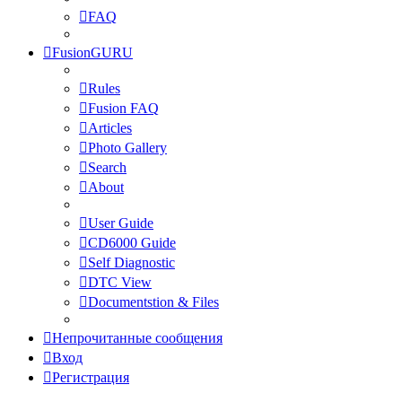
FAQ
FusionGURU
Rules
Fusion FAQ
Articles
Photo Gallery
Search
About
User Guide
CD6000 Guide
Self Diagnostic
DTC View
Documentstion & Files
Непрочитанные сообщения
Вход
Регистрация