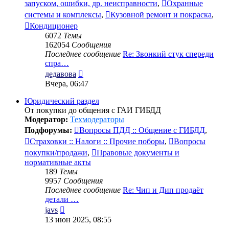
запуском, ошибки, др. неисправности
,
Охранные
системы и комплексы
,
Кузовной ремонт и покраска
,
Кондиционер
6072
Темы
162054
Сообщения
Последнее сообщение
Re: Звонкий стук спереди
спра…
Перейти
дедавова
к
Вчера, 06:47
последнему
сообщению
Юридический раздел
От покупки до общения с ГАИ ГИБДД
Модератор:
Техмодераторы
Подфорумы:
Вопросы ПДД :: Общение с ГИБДД
,
Страховки :: Налоги :: Прочие поборы
,
Вопросы
покупки/продажи
,
Правовые документы и
нормативные акты
189
Темы
9957
Сообщения
Последнее сообщение
Re: Чип и Дип продаёт
детали …
Перейти
javs
к
13 июн 2025, 08:55
последнему