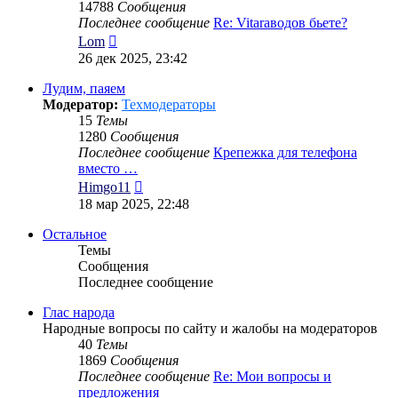
14788
Сообщения
Последнее сообщение
Re: Vitaraводов бьете?
Перейти
Lom
к
26 дек 2025, 23:42
последнему
сообщению
Лудим, паяем
Модератор:
Техмодераторы
15
Темы
1280
Сообщения
Последнее сообщение
Крепежка для телефона
вместо …
Перейти
Himgo11
к
18 мар 2025, 22:48
последнему
сообщению
Остальное
Темы
Сообщения
Последнее сообщение
Глас народа
Народные вопросы по сайту и жалобы на модераторов
40
Темы
1869
Сообщения
Последнее сообщение
Re: Мои вопросы и
предложения