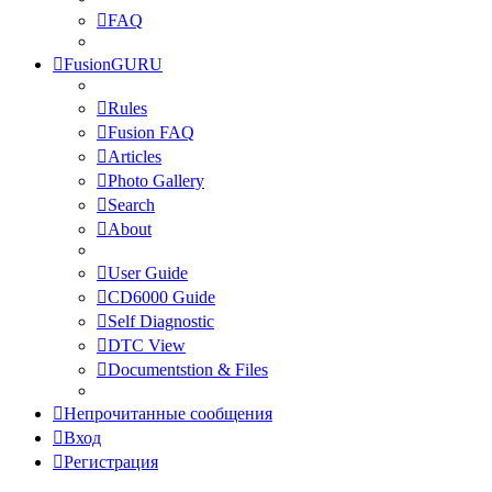
FAQ
FusionGURU
Rules
Fusion FAQ
Articles
Photo Gallery
Search
About
User Guide
CD6000 Guide
Self Diagnostic
DTC View
Documentstion & Files
Непрочитанные сообщения
Вход
Регистрация