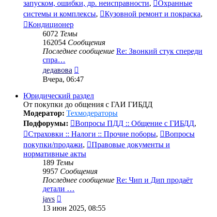
запуском, ошибки, др. неисправности
,
Охранные
системы и комплексы
,
Кузовной ремонт и покраска
,
Кондиционер
6072
Темы
162054
Сообщения
Последнее сообщение
Re: Звонкий стук спереди
спра…
Перейти
дедавова
к
Вчера, 06:47
последнему
сообщению
Юридический раздел
От покупки до общения с ГАИ ГИБДД
Модератор:
Техмодераторы
Подфорумы:
Вопросы ПДД :: Общение с ГИБДД
,
Страховки :: Налоги :: Прочие поборы
,
Вопросы
покупки/продажи
,
Правовые документы и
нормативные акты
189
Темы
9957
Сообщения
Последнее сообщение
Re: Чип и Дип продаёт
детали …
Перейти
javs
к
13 июн 2025, 08:55
последнему