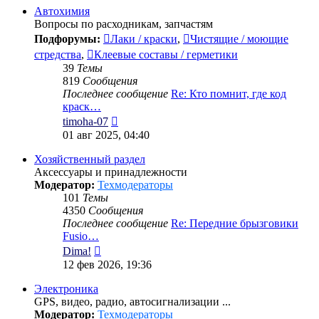
сообщению
Автохимия
Вопросы по расходникам, запчастям
Подфорумы:
Лаки / краски
,
Чистящие / моющие
стредства
,
Клеевые составы / герметики
39
Темы
819
Сообщения
Последнее сообщение
Re: Кто помнит, где код
краск…
Перейти
timoha-07
к
01 авг 2025, 04:40
последнему
сообщению
Хозяйственный раздел
Аксессуары и принадлежности
Модератор:
Техмодераторы
101
Темы
4350
Сообщения
Последнее сообщение
Re: Передние брызговики
Fusio…
Перейти
Dima!
к
12 фев 2026, 19:36
последнему
сообщению
Электроника
GPS, видео, радио, автосигнализации ...
Модератор:
Техмодераторы