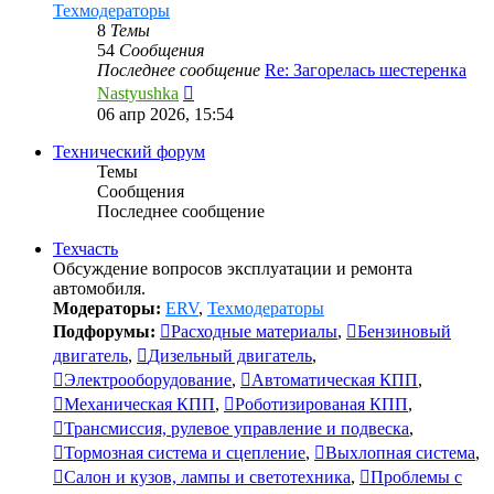
Техмодераторы
8
Темы
54
Сообщения
Последнее сообщение
Re: Загорелась шестеренка
Перейти
Nastyushka
к
06 апр 2026, 15:54
последнему
сообщению
Технический форум
Темы
Сообщения
Последнее сообщение
Техчасть
Обсуждение вопросов эксплуатации и ремонта
автомобиля.
Модераторы:
ERV
,
Техмодераторы
Подфорумы:
Расходные материалы
,
Бензиновый
двигатель
,
Дизельный двигатель
,
Электрооборудование
,
Автоматическая КПП
,
Механическая КПП
,
Роботизированая КПП
,
Трансмиссия, рулевое управление и подвеска
,
Тормозная система и сцепление
,
Выхлопная система
,
Салон и кузов, лампы и светотехника
,
Проблемы с