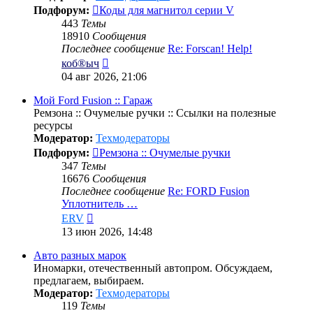
Подфорум:
Коды для магнитол серии V
443
Темы
18910
Сообщения
Последнее сообщение
Re: Forscan! Help!
Перейти
коб®ыч
к
04 авг 2026, 21:06
последнему
сообщению
Мой Ford Fusion :: Гараж
Ремзона :: Очумелые ручки :: Ссылки на полезные
ресурсы
Модератор:
Техмодераторы
Подфорум:
Ремзона :: Очумелые ручки
347
Темы
16676
Сообщения
Последнее сообщение
Re: FORD Fusion
Уплотнитель …
Перейти
ERV
к
13 июн 2026, 14:48
последнему
сообщению
Авто разных марок
Иномарки, отечественный автопром. Обсуждаем,
предлагаем, выбираем.
Модератор:
Техмодераторы
119
Темы