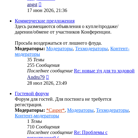
Перейти
angst
к
17 июн 2026, 21:36
последнему
сообщению
Коммерческие предложения
Здесь размещаются объявления о купле/продаже/
дарении/обмене от участников Конференции.
Просьба воздержаться от лишнего флуда.
Модераторы:
Модераторы
,
Техмодераторы
,
Контент-
модераторы
35
Темы
255
Сообщения
Последнее сообщение
Re: новые з\ч для то ходовой
Перейти
Andru79
к
28 июл 2026, 23:49
последнему
сообщению
Гостевой форум
Форум для гостей. Для постинга не требуется
регистрация.
Модераторы:
*Casper*
,
Модераторы
,
Техмодераторы
,
Контент-модераторы
1
Темы
710
Сообщения
Последнее сообщение
Re: Проблемы с
регистрацией (…