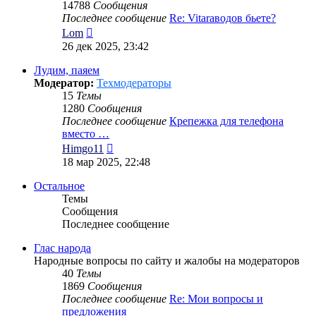
14788
Сообщения
Последнее сообщение
Re: Vitaraводов бьете?
Перейти
Lom
к
26 дек 2025, 23:42
последнему
сообщению
Лудим, паяем
Модератор:
Техмодераторы
15
Темы
1280
Сообщения
Последнее сообщение
Крепежка для телефона
вместо …
Перейти
Himgo11
к
18 мар 2025, 22:48
последнему
сообщению
Остальное
Темы
Сообщения
Последнее сообщение
Глас народа
Народные вопросы по сайту и жалобы на модераторов
40
Темы
1869
Сообщения
Последнее сообщение
Re: Мои вопросы и
предложения