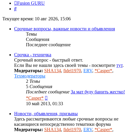
Fusion GURU
Поиск
Текущее время: 10 авг 2026, 15:06
Срочные вопросы, важные новости и объявления
Темы
Сообщения
Последнее сообщение
Срочка - техничка
Срочный вопрос - быстрый ответ.
Если Вы не нашли здесь своей темы - посмотрите
тут
.
Модераторы:
SHA134
,
fidel1970
,
ERV
,
*Casper*
,
Техмодераторы
2
Темы
5
Сообщения
Последнее сообщение
За мат буду банить жестко!
Перейти
*Casper*
к
10 май 2013, 01:33
последнему
сообщению
Новости, объявления, призывы
Здесь рассматриваются любые срочные вопросы не
касающиеся непосредственно тематики форума
Модераторы:
SHA134
,
fidel1970
,
ERV
,
*Casper*
,