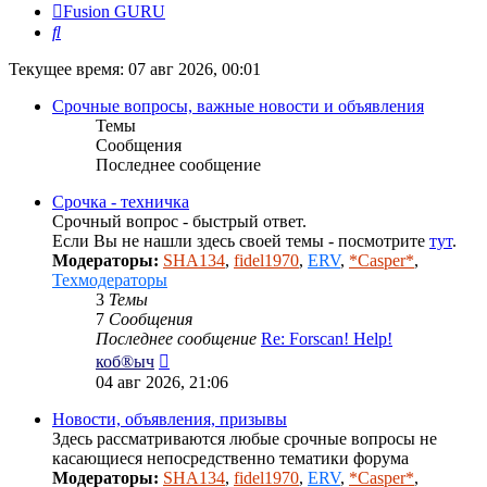
Fusion GURU
Поиск
Текущее время: 07 авг 2026, 00:01
Срочные вопросы, важные новости и объявления
Темы
Сообщения
Последнее сообщение
Срочка - техничка
Срочный вопрос - быстрый ответ.
Если Вы не нашли здесь своей темы - посмотрите
тут
.
Модераторы:
SHA134
,
fidel1970
,
ERV
,
*Casper*
,
Техмодераторы
3
Темы
7
Сообщения
Последнее сообщение
Re: Forscan! Help!
Перейти
коб®ыч
к
04 авг 2026, 21:06
последнему
сообщению
Новости, объявления, призывы
Здесь рассматриваются любые срочные вопросы не
касающиеся непосредственно тематики форума
Модераторы:
SHA134
,
fidel1970
,
ERV
,
*Casper*
,