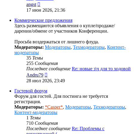
Перейти
angst
к
17 июн 2026, 21:36
последнему
сообщению
Коммерческие предложения
Здесь размещаются объявления о купле/продаже/
дарении/обмене от участников Конференции.
Просьба воздержаться от лишнего флуда.
Модераторы:
Модераторы
,
Техмодераторы
,
Контент-
модераторы
35
Темы
255
Сообщения
Последнее сообщение
Re: новые з\ч для то ходовой
Перейти
Andru79
к
28 июл 2026, 23:49
последнему
сообщению
Гостевой форум
Форум для гостей. Для постинга не требуется
регистрация.
Модераторы:
*Casper*
,
Модераторы
,
Техмодераторы
,
Контент-модераторы
1
Темы
710
Сообщения
Последнее сообщение
Re: Проблемы с
регистрацией (…