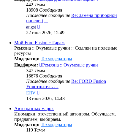
442
Темы
18908
Сообщения
Последнее сообщение
Re: Замена приборной
панели (…
Перейти
angst
к
22 июл 2026, 15:49
последнему
сообщению
Мой Ford Fusion :: Гараж
Ремзона :: Очумелые ручки :: Ссылки на полезные
ресурсы
Модератор:
Техмодераторы
Подфорум:
Ремзона :: Очумелые ручки
347
Темы
16676
Сообщения
Последнее сообщение
Re: FORD Fusion
Уплотнитель …
Перейти
ERV
к
13 июн 2026, 14:48
последнему
сообщению
Авто разных марок
Иномарки, отечественный автопром. Обсуждаем,
предлагаем, выбираем.
Модератор:
Техмодераторы
119
Темы