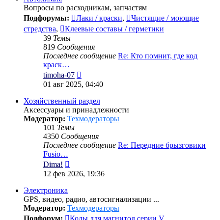
Вопросы по расходникам, запчастям
Подфорумы:
Лаки / краски
,
Чистящие / моющие
стредства
,
Клеевые составы / герметики
39
Темы
819
Сообщения
Последнее сообщение
Re: Кто помнит, где код
краск…
Перейти
timoha-07
к
01 авг 2025, 04:40
последнему
сообщению
Хозяйственный раздел
Аксессуары и принадлежности
Модератор:
Техмодераторы
101
Темы
4350
Сообщения
Последнее сообщение
Re: Передние брызговики
Fusio…
Перейти
Dima!
к
12 фев 2026, 19:36
последнему
сообщению
Электроника
GPS, видео, радио, автосигнализации ...
Модератор:
Техмодераторы
Подфорум:
Коды для магнитол серии V