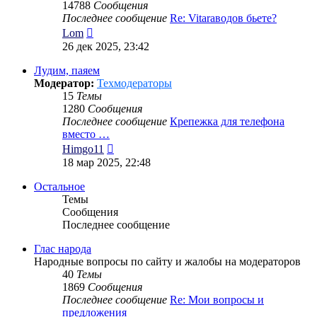
14788
Сообщения
Последнее сообщение
Re: Vitaraводов бьете?
Перейти
Lom
к
26 дек 2025, 23:42
последнему
сообщению
Лудим, паяем
Модератор:
Техмодераторы
15
Темы
1280
Сообщения
Последнее сообщение
Крепежка для телефона
вместо …
Перейти
Himgo11
к
18 мар 2025, 22:48
последнему
сообщению
Остальное
Темы
Сообщения
Последнее сообщение
Глас народа
Народные вопросы по сайту и жалобы на модераторов
40
Темы
1869
Сообщения
Последнее сообщение
Re: Мои вопросы и
предложения