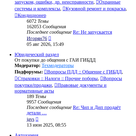
запуском, ошибки, др. неисправности
,
Охранные
системы и комплексы
,
Кузовной ремонт и покраска
,
Кондиционер
6072
Темы
162053
Сообщения
Последнее сообщение
Re: Не запускается
Перейти
Игорян76
к
05 авг 2026, 15:49
последнему
сообщению
Юридический раздел
От покупки до общения с ГАИ ГИБДД
Модератор:
Техмодераторы
Подфорумы:
Вопросы ПДД :: Общение с ГИБДД
,
Страховки :: Налоги :: Прочие поборы
,
Вопросы
покупки/продажи
,
Правовые документы и
нормативные акты
189
Темы
9957
Сообщения
Последнее сообщение
Re: Чип и Дип продаёт
детали …
Перейти
javs
к
13 июн 2025, 08:55
последнему
сообщению
Автохимия