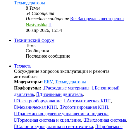
Техмодераторы
8
Темы
54
Сообщения
Последнее сообщение
Re: Загорелась шестеренка
Перейти
Nastyushka
к
06 апр 2026, 15:54
последнему
сообщению
Технический форум
Темы
Сообщения
Последнее сообщение
Техчасть
Обсуждение вопросов эксплуатации и ремонта
автомобиля.
Модераторы:
ERV
,
Техмодераторы
Подфорумы:
Расходные материалы
,
Бензиновый
двигатель
,
Дизельный двигатель
,
Электрооборудование
,
Автоматическая КПП
,
Механическая КПП
,
Роботизированая КПП
,
Трансмиссия, рулевое управление и подвеска
,
Тормозная система и сцепление
,
Выхлопная система
,
Салон и кузов, лампы и светотехника
,
Проблемы с