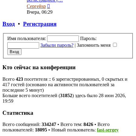
Перейти
Сергейsp
к
Вчера, 06:29
последнему
сообщению
Вход
•
Регистрация
Имя пользователя:
Пароль:
Забыли пароль?
|
Запомнить меня
Кто сейчас на конференции
Всего
423
посетителя :: 6 зарегистрированных, 0 скрытых и
417 гостей (основано на активности пользователей за
последние 5 минут)
Больше всего посетителей (
31852
) здесь было 28 июн 2026,
19:59
Статистика
Всего сообщений:
334247
• Всего тем:
8426
• Всего
пользователей:
18095
• Новый пользователь:
fast-sergey