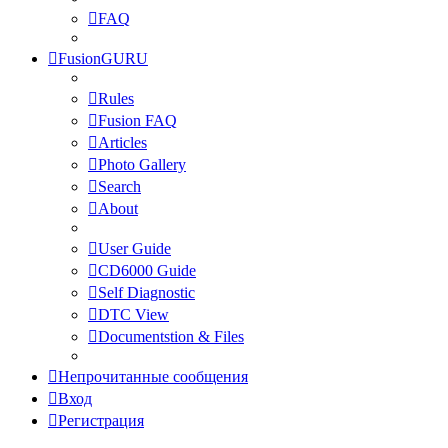
FAQ
FusionGURU
Rules
Fusion FAQ
Articles
Photo Gallery
Search
About
User Guide
CD6000 Guide
Self Diagnostic
DTC View
Documentstion & Files
Непрочитанные сообщения
Вход
Регистрация