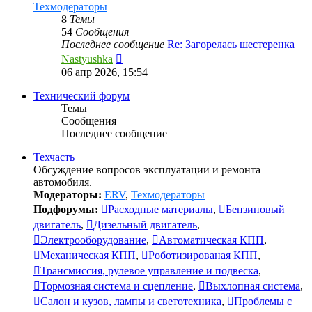
Техмодераторы
8
Темы
54
Сообщения
Последнее сообщение
Re: Загорелась шестеренка
Перейти
Nastyushka
к
06 апр 2026, 15:54
последнему
сообщению
Технический форум
Темы
Сообщения
Последнее сообщение
Техчасть
Обсуждение вопросов эксплуатации и ремонта
автомобиля.
Модераторы:
ERV
,
Техмодераторы
Подфорумы:
Расходные материалы
,
Бензиновый
двигатель
,
Дизельный двигатель
,
Электрооборудование
,
Автоматическая КПП
,
Механическая КПП
,
Роботизированая КПП
,
Трансмиссия, рулевое управление и подвеска
,
Тормозная система и сцепление
,
Выхлопная система
,
Салон и кузов, лампы и светотехника
,
Проблемы с