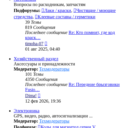
Вопросы по расходникам, запчастям
Подфорумы:
Лаки / краски
,
Чистящие / моющие
стредства
,
Клеевые составы / герметики
39
Темы
819
Сообщения
Последнее сообщение
Re: Кто помнит, где код
краск…
Перейти
timoha-07
к
01 авг 2025, 04:40
последнему
сообщению
Хозяйственный раздел
Аксессуары и принадлежности
Модератор:
Техмодераторы
101
Темы
4350
Сообщения
Последнее сообщение
Re: Передние брызговики
Fusio…
Перейти
Dima!
к
12 фев 2026, 19:36
последнему
сообщению
Электроника
GPS, видео, радио, автосигнализации ...
Модератор:
Техмодераторы
Подфорум:
Коды для магнитол серии V