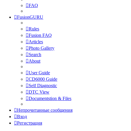
FAQ
FusionGURU
Rules
Fusion FAQ
Articles
Photo Gallery
Search
About
User Guide
CD6000 Guide
Self Diagnostic
DTC View
Documentstion & Files
Непрочитанные сообщения
Вход
Регистрация