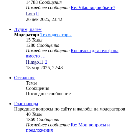
14788
Сообщения
Последнее сообщение
Re: Vitaraводов бьете?
Перейти
Lom
к
26 дек 2025, 23:42
последнему
сообщению
Лудим, паяем
Модератор:
Техмодераторы
15
Темы
1280
Сообщения
Последнее сообщение
Крепежка для телефона
вместо …
Перейти
Himgo11
к
18 мар 2025, 22:48
последнему
сообщению
Остальное
Темы
Сообщения
Последнее сообщение
Глас народа
Народные вопросы по сайту и жалобы на модераторов
40
Темы
1869
Сообщения
Последнее сообщение
Re: Мои вопросы и
предложения