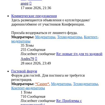
Перейти
angst
к
17 июн 2026, 21:36
последнему
сообщению
Коммерческие предложения
Здесь размещаются объявления о купле/продаже/
дарении/обмене от участников Конференции.
Просьба воздержаться от лишнего флуда.
Модераторы:
Модераторы
,
Техмодераторы
,
Контент-
модераторы
35
Темы
255
Сообщения
Последнее сообщение
Re: новые з\ч для то ходовой
Перейти
Andru79
к
28 июл 2026, 23:49
последнему
сообщению
Гостевой форум
Форум для гостей. Для постинга не требуется
регистрация.
Модераторы:
*Casper*
,
Модераторы
,
Техмодераторы
,
Контент-модераторы
1
Темы
710
Сообщения
Последнее сообщение
Re: Проблемы с
регистрацией (…