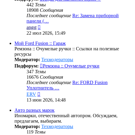
442
Темы
18908
Сообщения
Последнее сообщение
Re: Замена приборной
панели (…
Перейти
angst
к
22 июл 2026, 15:49
последнему
сообщению
Мой Ford Fusion :: Гараж
Ремзона :: Очумелые ручки :: Ссылки на полезные
ресурсы
Модератор:
Техмодераторы
Подфорум:
Ремзона :: Очумелые ручки
347
Темы
16676
Сообщения
Последнее сообщение
Re: FORD Fusion
Уплотнитель …
Перейти
ERV
к
13 июн 2026, 14:48
последнему
сообщению
Авто разных марок
Иномарки, отечественный автопром. Обсуждаем,
предлагаем, выбираем.
Модератор:
Техмодераторы
119
Темы