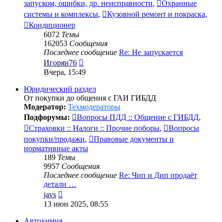
запуском, ошибки, др. неисправности
,
Охранные
системы и комплексы
,
Кузовной ремонт и покраска
,
Кондиционер
6072
Темы
162053
Сообщения
Последнее сообщение
Re: Не запускается
Перейти
Игорян76
к
Вчера, 15:49
последнему
сообщению
Юридический раздел
От покупки до общения с ГАИ ГИБДД
Модератор:
Техмодераторы
Подфорумы:
Вопросы ПДД :: Общение с ГИБДД
,
Страховки :: Налоги :: Прочие поборы
,
Вопросы
покупки/продажи
,
Правовые документы и
нормативные акты
189
Темы
9957
Сообщения
Последнее сообщение
Re: Чип и Дип продаёт
детали …
Перейти
javs
к
13 июн 2025, 08:55
последнему
сообщению
Автохимия