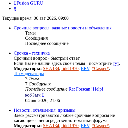
Fusion GURU
Поиск
Текущее время: 06 авг 2026, 09:00
Срочные вопросы, важные новости и объявления
Темы
Сообщения
Последнее сообщение
Срочка - техничка
Срочный вопрос - быстрый ответ.
Если Вы не нашли здесь своей темы - посмотрите
тут
.
Модераторы:
SHA134
,
fidel1970
,
ERV
,
*Casper*
,
Техмодераторы
3
Темы
7
Сообщения
Последнее сообщение
Re: Forscan! Help!
Перейти
коб®ыч
к
04 авг 2026, 21:06
последнему
сообщению
Новости, объявления, призывы
Здесь рассматриваются любые срочные вопросы не
касающиеся непосредственно тематики форума
Модераторы:
SHA134
,
fidel1970
,
ERV
,
*Casper*
,