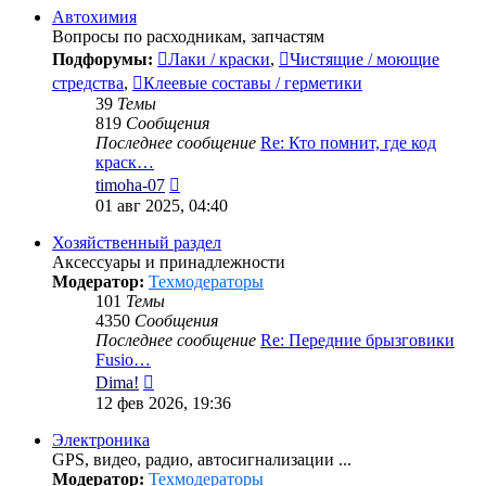
сообщению
Автохимия
Вопросы по расходникам, запчастям
Подфорумы:
Лаки / краски
,
Чистящие / моющие
стредства
,
Клеевые составы / герметики
39
Темы
819
Сообщения
Последнее сообщение
Re: Кто помнит, где код
краск…
Перейти
timoha-07
к
01 авг 2025, 04:40
последнему
сообщению
Хозяйственный раздел
Аксессуары и принадлежности
Модератор:
Техмодераторы
101
Темы
4350
Сообщения
Последнее сообщение
Re: Передние брызговики
Fusio…
Перейти
Dima!
к
12 фев 2026, 19:36
последнему
сообщению
Электроника
GPS, видео, радио, автосигнализации ...
Модератор:
Техмодераторы