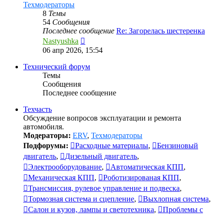
Техмодераторы
8
Темы
54
Сообщения
Последнее сообщение
Re: Загорелась шестеренка
Перейти
Nastyushka
к
06 апр 2026, 15:54
последнему
сообщению
Технический форум
Темы
Сообщения
Последнее сообщение
Техчасть
Обсуждение вопросов эксплуатации и ремонта
автомобиля.
Модераторы:
ERV
,
Техмодераторы
Подфорумы:
Расходные материалы
,
Бензиновый
двигатель
,
Дизельный двигатель
,
Электрооборудование
,
Автоматическая КПП
,
Механическая КПП
,
Роботизированая КПП
,
Трансмиссия, рулевое управление и подвеска
,
Тормозная система и сцепление
,
Выхлопная система
,
Салон и кузов, лампы и светотехника
,
Проблемы с