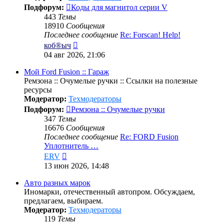
Подфорум:
Коды для магнитол серии V
443
Темы
18910
Сообщения
Последнее сообщение
Re: Forscan! Help!
Перейти
коб®ыч
к
04 авг 2026, 21:06
последнему
сообщению
Мой Ford Fusion :: Гараж
Ремзона :: Очумелые ручки :: Ссылки на полезные
ресурсы
Модератор:
Техмодераторы
Подфорум:
Ремзона :: Очумелые ручки
347
Темы
16676
Сообщения
Последнее сообщение
Re: FORD Fusion
Уплотнитель …
Перейти
ERV
к
13 июн 2026, 14:48
последнему
сообщению
Авто разных марок
Иномарки, отечественный автопром. Обсуждаем,
предлагаем, выбираем.
Модератор:
Техмодераторы
119
Темы