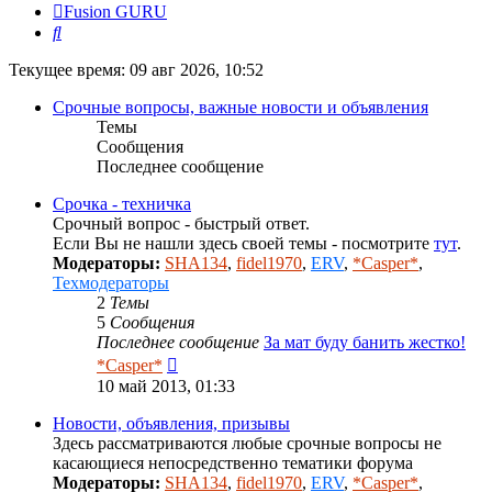
Fusion GURU
Поиск
Текущее время: 09 авг 2026, 10:52
Срочные вопросы, важные новости и объявления
Темы
Сообщения
Последнее сообщение
Срочка - техничка
Срочный вопрос - быстрый ответ.
Если Вы не нашли здесь своей темы - посмотрите
тут
.
Модераторы:
SHA134
,
fidel1970
,
ERV
,
*Casper*
,
Техмодераторы
2
Темы
5
Сообщения
Последнее сообщение
За мат буду банить жестко!
Перейти
*Casper*
к
10 май 2013, 01:33
последнему
сообщению
Новости, объявления, призывы
Здесь рассматриваются любые срочные вопросы не
касающиеся непосредственно тематики форума
Модераторы:
SHA134
,
fidel1970
,
ERV
,
*Casper*
,