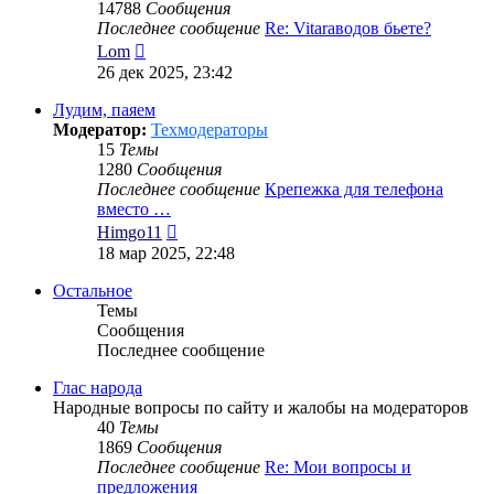
14788
Сообщения
Последнее сообщение
Re: Vitaraводов бьете?
Перейти
Lom
к
26 дек 2025, 23:42
последнему
сообщению
Лудим, паяем
Модератор:
Техмодераторы
15
Темы
1280
Сообщения
Последнее сообщение
Крепежка для телефона
вместо …
Перейти
Himgo11
к
18 мар 2025, 22:48
последнему
сообщению
Остальное
Темы
Сообщения
Последнее сообщение
Глас народа
Народные вопросы по сайту и жалобы на модераторов
40
Темы
1869
Сообщения
Последнее сообщение
Re: Мои вопросы и
предложения