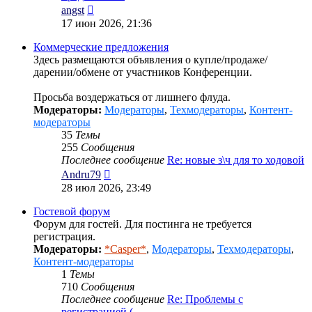
Перейти
angst
к
17 июн 2026, 21:36
последнему
сообщению
Коммерческие предложения
Здесь размещаются объявления о купле/продаже/
дарении/обмене от участников Конференции.
Просьба воздержаться от лишнего флуда.
Модераторы:
Модераторы
,
Техмодераторы
,
Контент-
модераторы
35
Темы
255
Сообщения
Последнее сообщение
Re: новые з\ч для то ходовой
Перейти
Andru79
к
28 июл 2026, 23:49
последнему
сообщению
Гостевой форум
Форум для гостей. Для постинга не требуется
регистрация.
Модераторы:
*Casper*
,
Модераторы
,
Техмодераторы
,
Контент-модераторы
1
Темы
710
Сообщения
Последнее сообщение
Re: Проблемы с
регистрацией (…