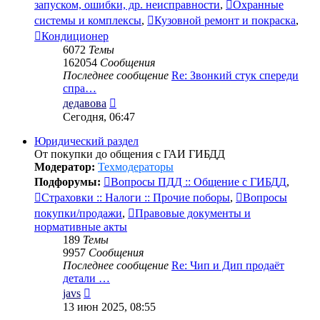
запуском, ошибки, др. неисправности
,
Охранные
системы и комплексы
,
Кузовной ремонт и покраска
,
Кондиционер
6072
Темы
162054
Сообщения
Последнее сообщение
Re: Звонкий стук спереди
спра…
Перейти
дедавова
к
Сегодня, 06:47
последнему
сообщению
Юридический раздел
От покупки до общения с ГАИ ГИБДД
Модератор:
Техмодераторы
Подфорумы:
Вопросы ПДД :: Общение с ГИБДД
,
Страховки :: Налоги :: Прочие поборы
,
Вопросы
покупки/продажи
,
Правовые документы и
нормативные акты
189
Темы
9957
Сообщения
Последнее сообщение
Re: Чип и Дип продаёт
детали …
Перейти
javs
к
13 июн 2025, 08:55
последнему