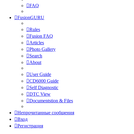
FAQ
FusionGURU
Rules
Fusion FAQ
Articles
Photo Gallery
Search
About
User Guide
CD6000 Guide
Self Diagnostic
DTC View
Documentstion & Files
Непрочитанные сообщения
Вход
Регистрация