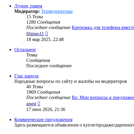
сообщению
Лудим, паяем
Модератор:
Техмодераторы
15
Темы
1280
Сообщения
Последнее сообщение
Крепежка для телефона вмес
Перейти
Himgo11
к
18 мар 2025, 22:48
последнему
сообщению
Остальное
Темы
Сообщения
Последнее сообщение
Глас народа
Народные вопросы по сайту и жалобы на модераторов
40
Темы
1869
Сообщения
Последнее сообщение
Re: Мои вопросы и предложе
Перейти
angst
к
17 июн 2026, 21:36
последнему
сообщению
Коммерческие предложения
Здесь размещаются объявления о купле/продаже/дарении