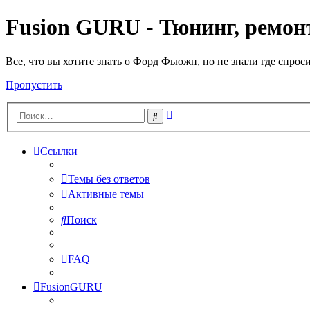
Fusion GURU - Тюнинг, ремонт
Все, что вы хотите знать о Форд Фьюжн, но не знали где спрос
Пропустить
Расширенный
Поиск
поиск
Ссылки
Темы без ответов
Активные темы
Поиск
FAQ
FusionGURU