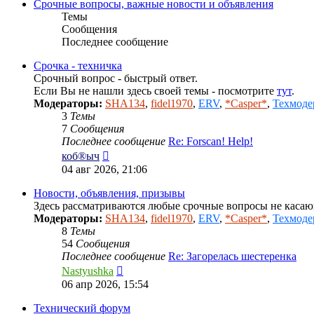
Срочные вопросы, важные новости и объявления
Темы
Сообщения
Последнее сообщение
Срочка - техничка
Срочный вопрос - быстрый ответ.
Если Вы не нашли здесь своей темы - посмотрите
тут
.
Модераторы:
SHA134
,
fidel1970
,
ERV
,
*Casper*
,
Техмоде
3
Темы
7
Сообщения
Последнее сообщение
Re: Forscan! Help!
Перейти
коб®ыч
к
04 авг 2026, 21:06
последнему
сообщению
Новости, объявления, призывы
Здесь рассматриваются любые срочные вопросы не каса
Модераторы:
SHA134
,
fidel1970
,
ERV
,
*Casper*
,
Техмоде
8
Темы
54
Сообщения
Последнее сообщение
Re: Загорелась шестеренка
Перейти
Nastyushka
к
06 апр 2026, 15:54
последнему
сообщению
Технический форум