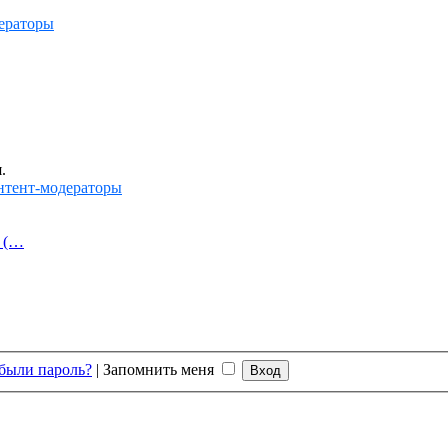
ераторы
.
нтент-модераторы
й (…
были пароль?
|
Запомнить меня