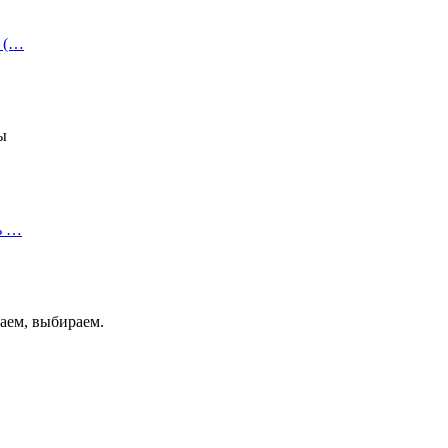
и (…
ы
ь …
аем, выбираем.