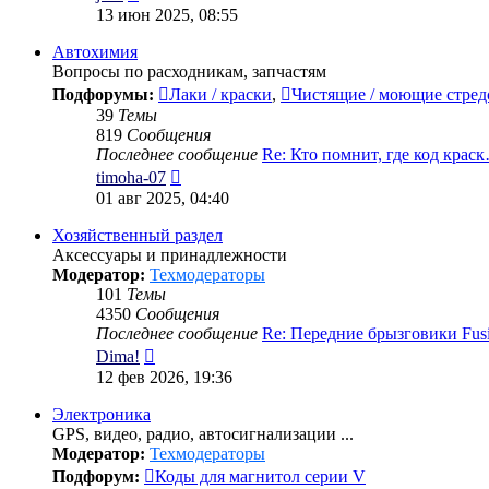
к
13 июн 2025, 08:55
последнему
сообщению
Автохимия
Вопросы по расходникам, запчастям
Подфорумы:
Лаки / краски
,
Чистящие / моющие стред
39
Темы
819
Сообщения
Последнее сообщение
Re: Кто помнит, где код крас
Перейти
timoha-07
к
01 авг 2025, 04:40
последнему
сообщению
Хозяйственный раздел
Аксессуары и принадлежности
Модератор:
Техмодераторы
101
Темы
4350
Сообщения
Последнее сообщение
Re: Передние брызговики Fu
Перейти
Dima!
к
12 фев 2026, 19:36
последнему
сообщению
Электроника
GPS, видео, радио, автосигнализации ...
Модератор:
Техмодераторы
Подфорум:
Коды для магнитол серии V