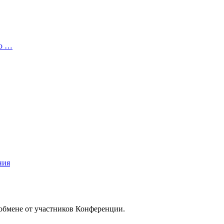
то …
ния
/обмене от участников Конференции.