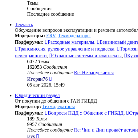
Темы
Сообщения
Последнее сообщение
Техчасть
Обсуждение вопросов эксплуатации и ремонта автомобил
Модераторы:
ERV
,
Техмодераторы
Подфорумы:
Расходные материалы
,
Бензиновый двиг
Трансмиссия, рулевое управление и подвеска
,
Тормозн
неисправности
,
Охранные системы и комплексы
,
Кузо
6072
Темы
162053
Сообщения
Последнее сообщение
Re: Не запускается
Перейти
Игорян76
к
05 авг 2026, 15:49
последнему
сообщению
Юридический раздел
От покупки до общения с ГАИ ГИБДД
Модератор:
Техмодераторы
Подфорумы:
Вопросы ПДД :: Общение с ГИБДД
,
Стр
189
Темы
9957
Сообщения
Последнее сообщение
Re: Чип и Дип продаёт детал
Перейти
javs