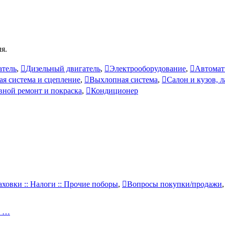
я.
атель
,
Дизельный двигатель
,
Электрооборудование
,
Автомат
ая система и сцепление
,
Выхлопная система
,
Салон и кузов, 
вной ремонт и покраска
,
Кондиционер
аховки :: Налоги :: Прочие поборы
,
Вопросы покупки/продажи
и …