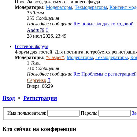
Просьба воздержаться от лишнего флуда.
Модераторы:
Модераторы
,
Техмодераторы
,
Контент-мод
35
Темы
255
Сообщения
Последнее сообщение
Re: новые з\ч для то ходовой
Перейти
Andru79
к
28 июл 2026, 23:49
последнему
сообщению
Гостевой форум
Форум для гостей. Для постинга не требуется регистрация
Модераторы:
*Casper*
,
Модераторы
,
Техмодераторы
,
Ко
1
Темы
710
Сообщения
Последнее сообщение
Re: Проблемы с регистрацие
Перейти
Сергейsp
к
Вчера, 06:29
последнему
сообщению
Вход
•
Регистрация
Имя пользователя:
Пароль:
За
Кто сейчас на конференции