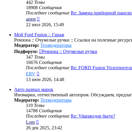
442
Темы
18908
Сообщения
Последнее сообщение
Re: Замена приборной панел
Перейти
angst
к
22 июл 2026, 15:49
последнему
сообщению
Мой Ford Fusion :: Гараж
Ремзона :: Очумелые ручки :: Ссылки на полезные ресурс
Модератор:
Техмодераторы
Подфорум:
Ремзона :: Очумелые ручки
347
Темы
16676
Сообщения
Последнее сообщение
Re: FORD Fusion Уплотнител
Перейти
ERV
к
13 июн 2026, 14:48
последнему
сообщению
Авто разных марок
Иномарки, отечественный автопром. Обсуждаем, предлаг
Модератор:
Техмодераторы
119
Темы
14788
Сообщения
Последнее сообщение
Re: Vitaraводов бьете?
Перейти
Lom
к
26 дек 2025, 23:42
последнему