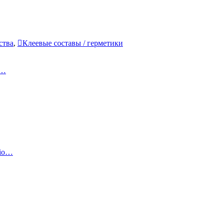
ства
,
Клеевые составы / герметики
к…
sio…