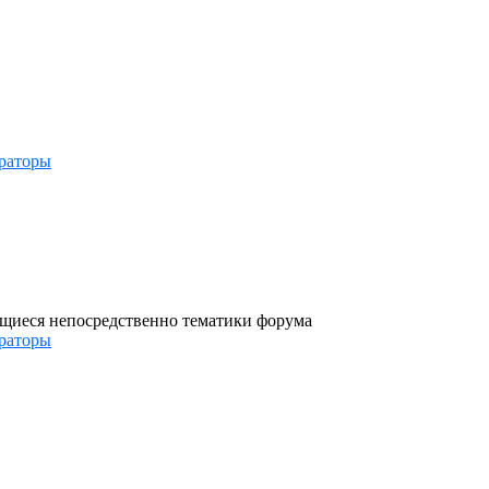
раторы
ющиеся непосредственно тематики форума
раторы