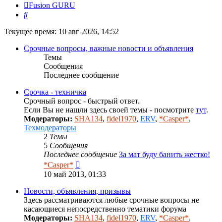
Fusion GURU
Поиск
Текущее время: 10 авг 2026, 14:52
Срочные вопросы, важные новости и объявления
Темы
Сообщения
Последнее сообщение
Срочка - техничка
Срочный вопрос - быстрый ответ.
Если Вы не нашли здесь своей темы - посмотрите
тут
.
Модераторы:
SHA134
,
fidel1970
,
ERV
,
*Casper*
,
Техмодераторы
2
Темы
5
Сообщения
Последнее сообщение
За мат буду банить жестко!
Перейти
*Casper*
к
10 май 2013, 01:33
последнему
сообщению
Новости, объявления, призывы
Здесь рассматриваются любые срочные вопросы не
касающиеся непосредственно тематики форума
Модераторы:
SHA134
,
fidel1970
,
ERV
,
*Casper*
,