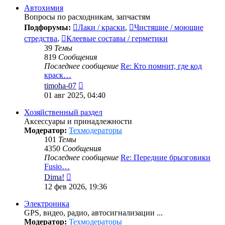
сообщению
Автохимия
Вопросы по расходникам, запчастям
Подфорумы:
Лаки / краски
,
Чистящие / моющие
стредства
,
Клеевые составы / герметики
39
Темы
819
Сообщения
Последнее сообщение
Re: Кто помнит, где код
краск…
Перейти
timoha-07
к
01 авг 2025, 04:40
последнему
сообщению
Хозяйственный раздел
Аксессуары и принадлежности
Модератор:
Техмодераторы
101
Темы
4350
Сообщения
Последнее сообщение
Re: Передние брызговики
Fusio…
Перейти
Dima!
к
12 фев 2026, 19:36
последнему
сообщению
Электроника
GPS, видео, радио, автосигнализации ...
Модератор:
Техмодераторы