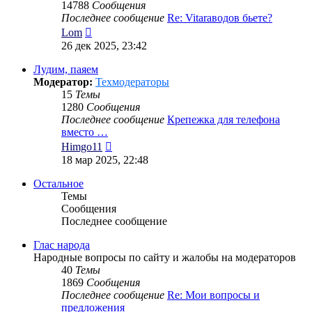
14788
Сообщения
Последнее сообщение
Re: Vitaraводов бьете?
Перейти
Lom
к
26 дек 2025, 23:42
последнему
сообщению
Лудим, паяем
Модератор:
Техмодераторы
15
Темы
1280
Сообщения
Последнее сообщение
Крепежка для телефона
вместо …
Перейти
Himgo11
к
18 мар 2025, 22:48
последнему
сообщению
Остальное
Темы
Сообщения
Последнее сообщение
Глас народа
Народные вопросы по сайту и жалобы на модераторов
40
Темы
1869
Сообщения
Последнее сообщение
Re: Мои вопросы и
предложения