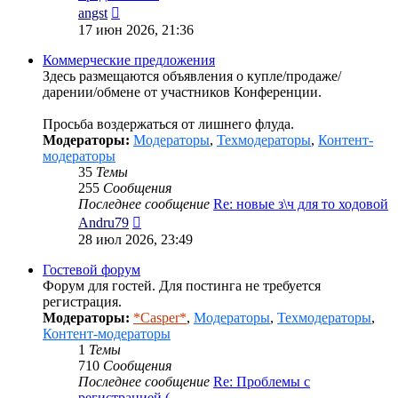
Перейти
angst
к
17 июн 2026, 21:36
последнему
сообщению
Коммерческие предложения
Здесь размещаются объявления о купле/продаже/
дарении/обмене от участников Конференции.
Просьба воздержаться от лишнего флуда.
Модераторы:
Модераторы
,
Техмодераторы
,
Контент-
модераторы
35
Темы
255
Сообщения
Последнее сообщение
Re: новые з\ч для то ходовой
Перейти
Andru79
к
28 июл 2026, 23:49
последнему
сообщению
Гостевой форум
Форум для гостей. Для постинга не требуется
регистрация.
Модераторы:
*Casper*
,
Модераторы
,
Техмодераторы
,
Контент-модераторы
1
Темы
710
Сообщения
Последнее сообщение
Re: Проблемы с
регистрацией (…