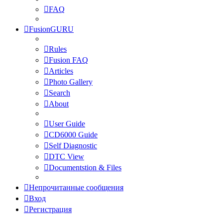
FAQ
FusionGURU
Rules
Fusion FAQ
Articles
Photo Gallery
Search
About
User Guide
CD6000 Guide
Self Diagnostic
DTC View
Documentstion & Files
Непрочитанные сообщения
Вход
Регистрация