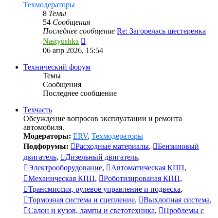
Техмодераторы
8
Темы
54
Сообщения
Последнее сообщение
Re: Загорелась шестеренка
Перейти
Nastyushka
к
06 апр 2026, 15:54
последнему
сообщению
Технический форум
Темы
Сообщения
Последнее сообщение
Техчасть
Обсуждение вопросов эксплуатации и ремонта
автомобиля.
Модераторы:
ERV
,
Техмодераторы
Подфорумы:
Расходные материалы
,
Бензиновый
двигатель
,
Дизельный двигатель
,
Электрооборудование
,
Автоматическая КПП
,
Механическая КПП
,
Роботизированая КПП
,
Трансмиссия, рулевое управление и подвеска
,
Тормозная система и сцепление
,
Выхлопная система
,
Салон и кузов, лампы и светотехника
,
Проблемы с