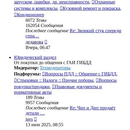
запуском, ошибки, др. неисправности
,
Охранные
системы и комплексы
,
Кузовной ремонт и покраска
,
Кондиционер
6072
Темы
162054
Сообщения
Последнее сообщение
Re: Звонкий стук спереди
спра…
Перейти
дедавова
к
Вчера, 06:47
последнему
сообщению
Юридический раздел
От покупки до общения с ГАИ ГИБДД
Модератор:
Техмодераторы
Подфорумы:
Вопросы ПДД :: Общение с ГИБДД
,
Страховки :: Налоги :: Прочие поборы
,
Вопросы
покупки/продажи
,
Правовые документы и
нормативные акты
189
Темы
9957
Сообщения
Последнее сообщение
Re: Чип и Дип продаёт
детали …
Перейти
javs
к
13 июн 2025, 08:55
последнему