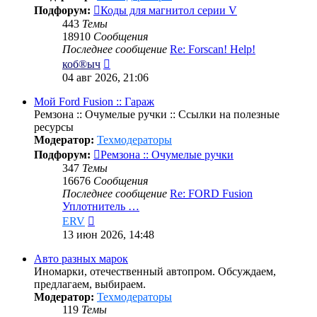
Подфорум:
Коды для магнитол серии V
443
Темы
18910
Сообщения
Последнее сообщение
Re: Forscan! Help!
Перейти
коб®ыч
к
04 авг 2026, 21:06
последнему
сообщению
Мой Ford Fusion :: Гараж
Ремзона :: Очумелые ручки :: Ссылки на полезные
ресурсы
Модератор:
Техмодераторы
Подфорум:
Ремзона :: Очумелые ручки
347
Темы
16676
Сообщения
Последнее сообщение
Re: FORD Fusion
Уплотнитель …
Перейти
ERV
к
13 июн 2026, 14:48
последнему
сообщению
Авто разных марок
Иномарки, отечественный автопром. Обсуждаем,
предлагаем, выбираем.
Модератор:
Техмодераторы
119
Темы