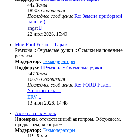
442
Темы
18908
Сообщения
Последнее сообщение
Re: Замена приборной
панели (…
Перейти
angst
к
22 июл 2026, 15:49
последнему
сообщению
Мой Ford Fusion :: Гараж
Ремзона :: Очумелые ручки :: Ссылки на полезные
ресурсы
Модератор:
Техмодераторы
Подфорум:
Ремзона :: Очумелые ручки
347
Темы
16676
Сообщения
Последнее сообщение
Re: FORD Fusion
Уплотнитель …
Перейти
ERV
к
13 июн 2026, 14:48
последнему
сообщению
Авто разных марок
Иномарки, отечественный автопром. Обсуждаем,
предлагаем, выбираем.
Модератор:
Техмодераторы
119
Темы