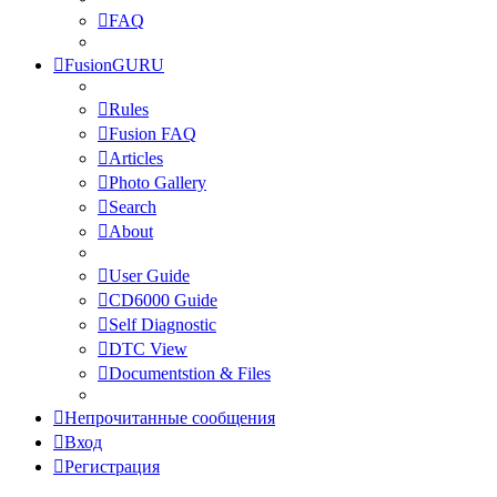
FAQ
FusionGURU
Rules
Fusion FAQ
Articles
Photo Gallery
Search
About
User Guide
CD6000 Guide
Self Diagnostic
DTC View
Documentstion & Files
Непрочитанные сообщения
Вход
Регистрация