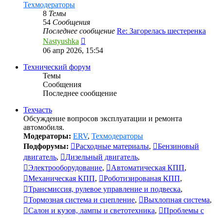
Техмодераторы
8
Темы
54
Сообщения
Последнее сообщение
Re: Загорелась шестеренка
Перейти
Nastyushka
к
06 апр 2026, 15:54
последнему
сообщению
Технический форум
Темы
Сообщения
Последнее сообщение
Техчасть
Обсуждение вопросов эксплуатации и ремонта
автомобиля.
Модераторы:
ERV
,
Техмодераторы
Подфорумы:
Расходные материалы
,
Бензиновый
двигатель
,
Дизельный двигатель
,
Электрооборудование
,
Автоматическая КПП
,
Механическая КПП
,
Роботизированая КПП
,
Трансмиссия, рулевое управление и подвеска
,
Тормозная система и сцепление
,
Выхлопная система
,
Салон и кузов, лампы и светотехника
,
Проблемы с