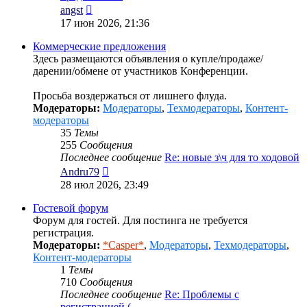
Перейти
angst
к
17 июн 2026, 21:36
последнему
сообщению
Коммерческие предложения
Здесь размещаются объявления о купле/продаже/
дарении/обмене от участников Конференции.
Просьба воздержаться от лишнего флуда.
Модераторы:
Модераторы
,
Техмодераторы
,
Контент-
модераторы
35
Темы
255
Сообщения
Последнее сообщение
Re: новые з\ч для то ходовой
Перейти
Andru79
к
28 июл 2026, 23:49
последнему
сообщению
Гостевой форум
Форум для гостей. Для постинга не требуется
регистрация.
Модераторы:
*Casper*
,
Модераторы
,
Техмодераторы
,
Контент-модераторы
1
Темы
710
Сообщения
Последнее сообщение
Re: Проблемы с
регистрацией (…