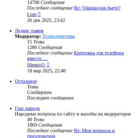
14788
Сообщения
Последнее сообщение
Re: Vitaraводов бьете?
Перейти
Lom
к
26 дек 2025, 23:42
последнему
сообщению
Лудим, паяем
Модератор:
Техмодераторы
15
Темы
1280
Сообщения
Последнее сообщение
Крепежка для телефона
вместо …
Перейти
Himgo11
к
18 мар 2025, 22:48
последнему
сообщению
Остальное
Темы
Сообщения
Последнее сообщение
Глас народа
Народные вопросы по сайту и жалобы на модераторов
40
Темы
1869
Сообщения
Последнее сообщение
Re: Мои вопросы и
предложения