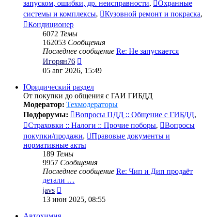
запуском, ошибки, др. неисправности
,
Охранные
системы и комплексы
,
Кузовной ремонт и покраска
,
Кондиционер
6072
Темы
162053
Сообщения
Последнее сообщение
Re: Не запускается
Перейти
Игорян76
к
05 авг 2026, 15:49
последнему
сообщению
Юридический раздел
От покупки до общения с ГАИ ГИБДД
Модератор:
Техмодераторы
Подфорумы:
Вопросы ПДД :: Общение с ГИБДД
,
Страховки :: Налоги :: Прочие поборы
,
Вопросы
покупки/продажи
,
Правовые документы и
нормативные акты
189
Темы
9957
Сообщения
Последнее сообщение
Re: Чип и Дип продаёт
детали …
Перейти
javs
к
13 июн 2025, 08:55
последнему
сообщению
Автохимия