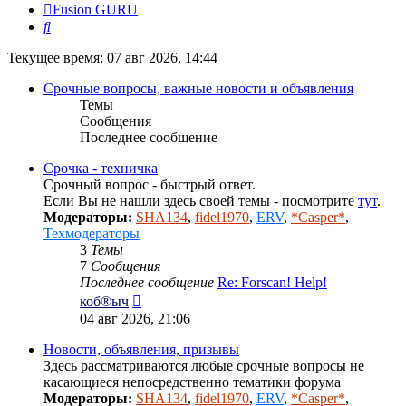
Fusion GURU
Поиск
Текущее время: 07 авг 2026, 14:44
Срочные вопросы, важные новости и объявления
Темы
Сообщения
Последнее сообщение
Срочка - техничка
Срочный вопрос - быстрый ответ.
Если Вы не нашли здесь своей темы - посмотрите
тут
.
Модераторы:
SHA134
,
fidel1970
,
ERV
,
*Casper*
,
Техмодераторы
3
Темы
7
Сообщения
Последнее сообщение
Re: Forscan! Help!
Перейти
коб®ыч
к
04 авг 2026, 21:06
последнему
сообщению
Новости, объявления, призывы
Здесь рассматриваются любые срочные вопросы не
касающиеся непосредственно тематики форума
Модераторы:
SHA134
,
fidel1970
,
ERV
,
*Casper*
,