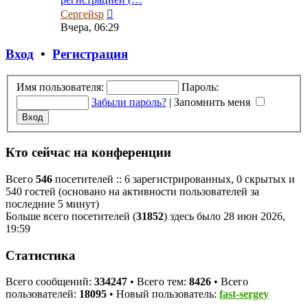
Перейти
Сергейsp
к
Вчера, 06:29
последнему
сообщению
Вход
•
Регистрация
Имя пользователя:
Пароль:
Забыли пароль?
|
Запомнить меня
Кто сейчас на конференции
Всего
546
посетителей :: 6 зарегистрированных, 0 скрытых и
540 гостей (основано на активности пользователей за
последние 5 минут)
Больше всего посетителей (
31852
) здесь было 28 июн 2026,
19:59
Статистика
Всего сообщений:
334247
• Всего тем:
8426
• Всего
пользователей:
18095
• Новый пользователь:
fast-sergey