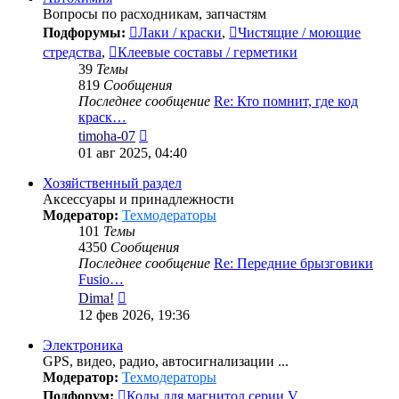
Вопросы по расходникам, запчастям
Подфорумы:
Лаки / краски
,
Чистящие / моющие
стредства
,
Клеевые составы / герметики
39
Темы
819
Сообщения
Последнее сообщение
Re: Кто помнит, где код
краск…
Перейти
timoha-07
к
01 авг 2025, 04:40
последнему
сообщению
Хозяйственный раздел
Аксессуары и принадлежности
Модератор:
Техмодераторы
101
Темы
4350
Сообщения
Последнее сообщение
Re: Передние брызговики
Fusio…
Перейти
Dima!
к
12 фев 2026, 19:36
последнему
сообщению
Электроника
GPS, видео, радио, автосигнализации ...
Модератор:
Техмодераторы
Подфорум:
Коды для магнитол серии V