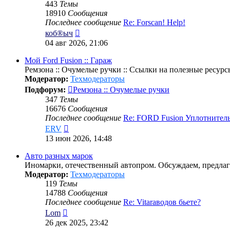
443
Темы
18910
Сообщения
Последнее сообщение
Re: Forscan! Help!
Перейти
коб®ыч
к
04 авг 2026, 21:06
последнему
сообщению
Мой Ford Fusion :: Гараж
Ремзона :: Очумелые ручки :: Ссылки на полезные ресурс
Модератор:
Техмодераторы
Подфорум:
Ремзона :: Очумелые ручки
347
Темы
16676
Сообщения
Последнее сообщение
Re: FORD Fusion Уплотнител
Перейти
ERV
к
13 июн 2026, 14:48
последнему
сообщению
Авто разных марок
Иномарки, отечественный автопром. Обсуждаем, предлаг
Модератор:
Техмодераторы
119
Темы
14788
Сообщения
Последнее сообщение
Re: Vitaraводов бьете?
Перейти
Lom
к
26 дек 2025, 23:42
последнему