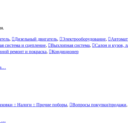
я.
атель
,
Дизельный двигатель
,
Электрооборудование
,
Автомат
ая система и сцепление
,
Выхлопная система
,
Салон и кузов, 
вной ремонт и покраска
,
Кондиционер
ра…
аховки :: Налоги :: Прочие поборы
,
Вопросы покупки/продажи
и …