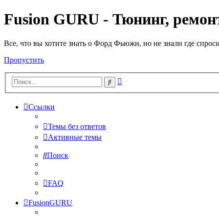
Fusion GURU - Тюнинг, ремонт
Все, что вы хотите знать о Форд Фьюжн, но не знали где спрос
Пропустить
Расширенный
Поиск
поиск
Ссылки
Темы без ответов
Активные темы
Поиск
FAQ
FusionGURU