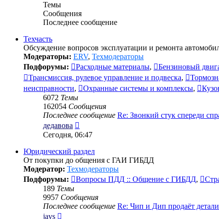
Темы
Сообщения
Последнее сообщение
Техчасть
Обсуждение вопросов эксплуатации и ремонта автомобил
Модераторы:
ERV
,
Техмодераторы
Подфорумы:
Расходные материалы
,
Бензиновый двиг
Трансмиссия, рулевое управление и подвеска
,
Тормозн
неисправности
,
Охранные системы и комплексы
,
Кузо
6072
Темы
162054
Сообщения
Последнее сообщение
Re: Звонкий стук спереди сп
Перейти
дедавова
к
Сегодня, 06:47
последнему
сообщению
Юридический раздел
От покупки до общения с ГАИ ГИБДД
Модератор:
Техмодераторы
Подфорумы:
Вопросы ПДД :: Общение с ГИБДД
,
Стр
189
Темы
9957
Сообщения
Последнее сообщение
Re: Чип и Дип продаёт детал
Перейти
javs