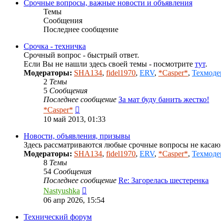
Срочные вопросы, важные новости и объявления
Темы
Сообщения
Последнее сообщение
Срочка - техничка
Срочный вопрос - быстрый ответ.
Если Вы не нашли здесь своей темы - посмотрите
тут
.
Модераторы:
SHA134
,
fidel1970
,
ERV
,
*Casper*
,
Техмоде
2
Темы
5
Сообщения
Последнее сообщение
За мат буду банить жестко!
Перейти
*Casper*
к
10 май 2013, 01:33
последнему
сообщению
Новости, объявления, призывы
Здесь рассматриваются любые срочные вопросы не каса
Модераторы:
SHA134
,
fidel1970
,
ERV
,
*Casper*
,
Техмоде
8
Темы
54
Сообщения
Последнее сообщение
Re: Загорелась шестеренка
Перейти
Nastyushka
к
06 апр 2026, 15:54
последнему
сообщению
Технический форум