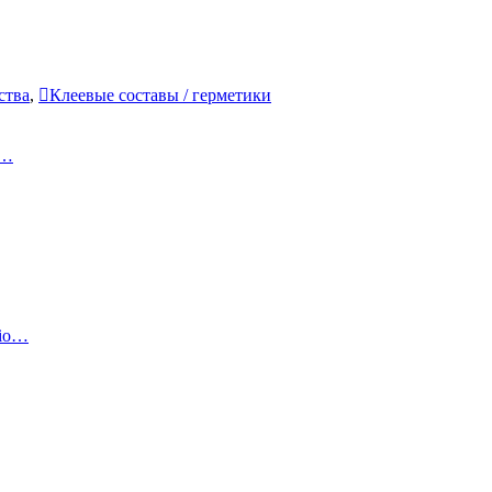
ства
,
Клеевые составы / герметики
к…
sio…