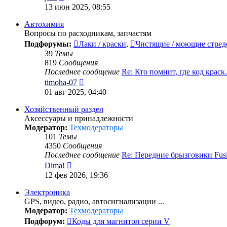
к
13 июн 2025, 08:55
последнему
сообщению
Автохимия
Вопросы по расходникам, запчастям
Подфорумы:
Лаки / краски
,
Чистящие / моющие стред
39
Темы
819
Сообщения
Последнее сообщение
Re: Кто помнит, где код крас
Перейти
timoha-07
к
01 авг 2025, 04:40
последнему
сообщению
Хозяйственный раздел
Аксессуары и принадлежности
Модератор:
Техмодераторы
101
Темы
4350
Сообщения
Последнее сообщение
Re: Передние брызговики Fu
Перейти
Dima!
к
12 фев 2026, 19:36
последнему
сообщению
Электроника
GPS, видео, радио, автосигнализации ...
Модератор:
Техмодераторы
Подфорум:
Коды для магнитол серии V