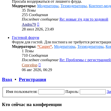
Просьба воздержаться от лишнего флуда.
Модераторы:
Модераторы
,
Техмодераторы
,
Контент-мод
35
Темы
255
Сообщения
Последнее сообщение
Re: новые з\ч для то ходовой
Перейти
Andru79
к
28 июл 2026, 23:49
последнему
сообщению
Гостевой форум
Форум для гостей. Для постинга не требуется регистрация
Модераторы:
*Casper*
,
Модераторы
,
Техмодераторы
,
Ко
1
Темы
710
Сообщения
Последнее сообщение
Re: Проблемы с регистрацие
Перейти
Сергейsp
к
06 авг 2026, 06:29
последнему
сообщению
Вход
•
Регистрация
Имя пользователя:
Пароль:
За
Кто сейчас на конференции