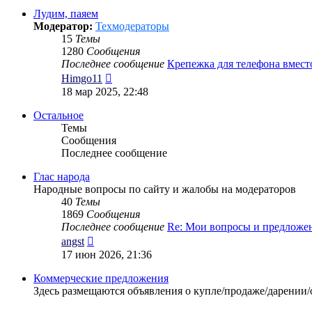
сообщению
Лудим, паяем
Модератор:
Техмодераторы
15
Темы
1280
Сообщения
Последнее сообщение
Крепежка для телефона вмес
Перейти
Himgo11
к
18 мар 2025, 22:48
последнему
сообщению
Остальное
Темы
Сообщения
Последнее сообщение
Глас народа
Народные вопросы по сайту и жалобы на модераторов
40
Темы
1869
Сообщения
Последнее сообщение
Re: Мои вопросы и предложе
Перейти
angst
к
17 июн 2026, 21:36
последнему
сообщению
Коммерческие предложения
Здесь размещаются объявления о купле/продаже/дарении