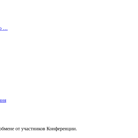
то …
ния
/обмене от участников Конференции.