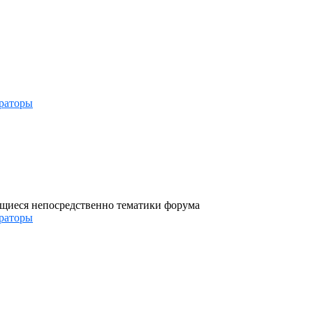
раторы
ющиеся непосредственно тематики форума
раторы