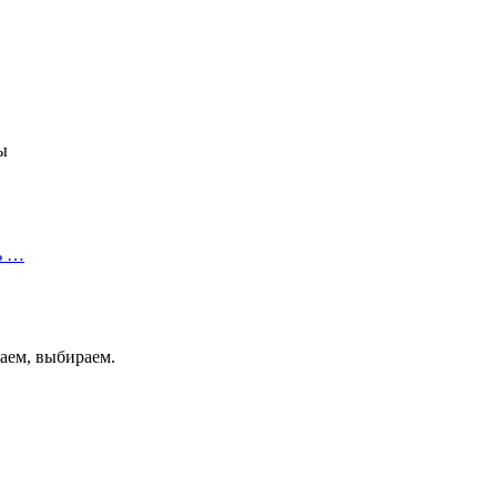
ы
ь …
аем, выбираем.