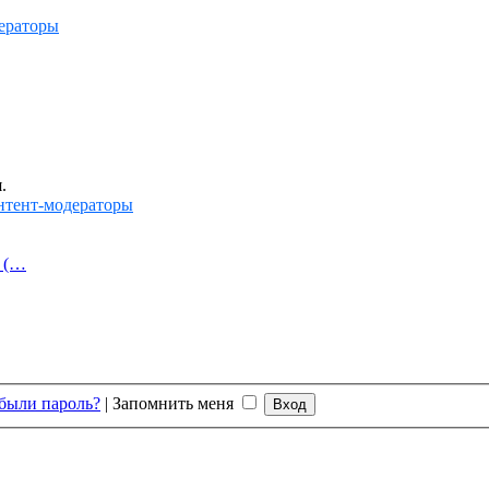
ераторы
.
нтент-модераторы
й (…
были пароль?
|
Запомнить меня