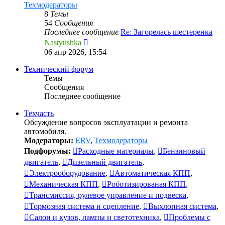
Техмодераторы
8
Темы
54
Сообщения
Последнее сообщение
Re: Загорелась шестеренка
Перейти
Nastyushka
к
06 апр 2026, 15:54
последнему
сообщению
Технический форум
Темы
Сообщения
Последнее сообщение
Техчасть
Обсуждение вопросов эксплуатации и ремонта
автомобиля.
Модераторы:
ERV
,
Техмодераторы
Подфорумы:
Расходные материалы
,
Бензиновый
двигатель
,
Дизельный двигатель
,
Электрооборудование
,
Автоматическая КПП
,
Механическая КПП
,
Роботизированая КПП
,
Трансмиссия, рулевое управление и подвеска
,
Тормозная система и сцепление
,
Выхлопная система
,
Салон и кузов, лампы и светотехника
,
Проблемы с