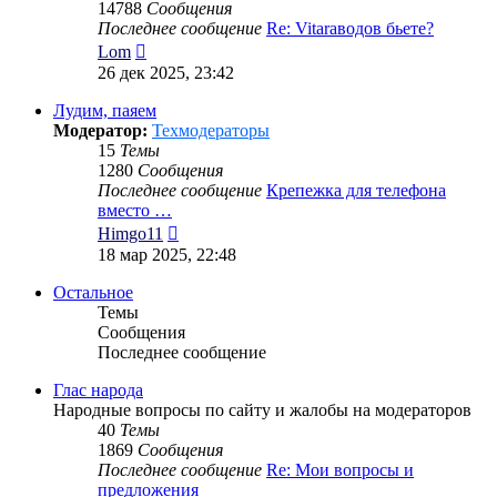
14788
Сообщения
Последнее сообщение
Re: Vitaraводов бьете?
Перейти
Lom
к
26 дек 2025, 23:42
последнему
сообщению
Лудим, паяем
Модератор:
Техмодераторы
15
Темы
1280
Сообщения
Последнее сообщение
Крепежка для телефона
вместо …
Перейти
Himgo11
к
18 мар 2025, 22:48
последнему
сообщению
Остальное
Темы
Сообщения
Последнее сообщение
Глас народа
Народные вопросы по сайту и жалобы на модераторов
40
Темы
1869
Сообщения
Последнее сообщение
Re: Мои вопросы и
предложения