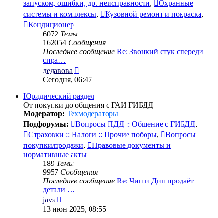
запуском, ошибки, др. неисправности
,
Охранные
системы и комплексы
,
Кузовной ремонт и покраска
,
Кондиционер
6072
Темы
162054
Сообщения
Последнее сообщение
Re: Звонкий стук спереди
спра…
Перейти
дедавова
к
Сегодня, 06:47
последнему
сообщению
Юридический раздел
От покупки до общения с ГАИ ГИБДД
Модератор:
Техмодераторы
Подфорумы:
Вопросы ПДД :: Общение с ГИБДД
,
Страховки :: Налоги :: Прочие поборы
,
Вопросы
покупки/продажи
,
Правовые документы и
нормативные акты
189
Темы
9957
Сообщения
Последнее сообщение
Re: Чип и Дип продаёт
детали …
Перейти
javs
к
13 июн 2025, 08:55
последнему