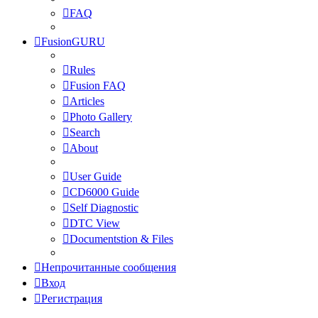
FAQ
FusionGURU
Rules
Fusion FAQ
Articles
Photo Gallery
Search
About
User Guide
CD6000 Guide
Self Diagnostic
DTC View
Documentstion & Files
Непрочитанные сообщения
Вход
Регистрация