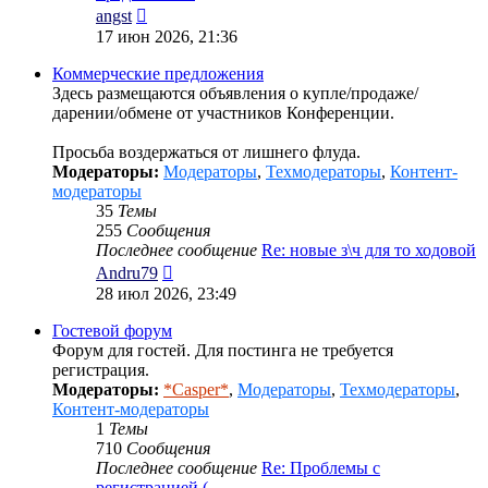
Перейти
angst
к
17 июн 2026, 21:36
последнему
сообщению
Коммерческие предложения
Здесь размещаются объявления о купле/продаже/
дарении/обмене от участников Конференции.
Просьба воздержаться от лишнего флуда.
Модераторы:
Модераторы
,
Техмодераторы
,
Контент-
модераторы
35
Темы
255
Сообщения
Последнее сообщение
Re: новые з\ч для то ходовой
Перейти
Andru79
к
28 июл 2026, 23:49
последнему
сообщению
Гостевой форум
Форум для гостей. Для постинга не требуется
регистрация.
Модераторы:
*Casper*
,
Модераторы
,
Техмодераторы
,
Контент-модераторы
1
Темы
710
Сообщения
Последнее сообщение
Re: Проблемы с
регистрацией (…