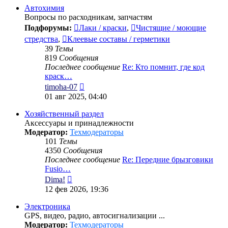
сообщению
Автохимия
Вопросы по расходникам, запчастям
Подфорумы:
Лаки / краски
,
Чистящие / моющие
стредства
,
Клеевые составы / герметики
39
Темы
819
Сообщения
Последнее сообщение
Re: Кто помнит, где код
краск…
Перейти
timoha-07
к
01 авг 2025, 04:40
последнему
сообщению
Хозяйственный раздел
Аксессуары и принадлежности
Модератор:
Техмодераторы
101
Темы
4350
Сообщения
Последнее сообщение
Re: Передние брызговики
Fusio…
Перейти
Dima!
к
12 фев 2026, 19:36
последнему
сообщению
Электроника
GPS, видео, радио, автосигнализации ...
Модератор:
Техмодераторы