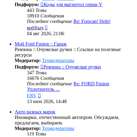
Подфорум:
Коды для магнитол серии V
443
Темы
18910
Сообщения
Последнее сообщение
Re: Forscan! Help!
Перейти
коб®ыч
к
04 авг 2026, 21:06
последнему
сообщению
Мой Ford Fusion :: Гараж
Ремзона :: Очумелые ручки :: Ссылки на полезные
ресурсы
Модератор:
Техмодераторы
Подфорум:
Ремзона :: Очумелые ручки
347
Темы
16676
Сообщения
Последнее сообщение
Re: FORD Fusion
Уплотнитель …
Перейти
ERV
к
13 июн 2026, 14:48
последнему
сообщению
Авто разных марок
Иномарки, отечественный автопром. Обсуждаем,
предлагаем, выбираем.
Модератор:
Техмодераторы
119
Темы