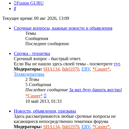
Fusion GURU
Поиск
Текущее время: 09 авг 2026, 13:09
Срочные вопросы, важные новости и объявления
Темы
Сообщения
Последнее сообщение
Срочка - техничка
Срочный вопрос - быстрый ответ.
Если Вы не нашли здесь своей темы - посмотрите
тут
.
Модераторы:
SHA134
,
fidel1970
,
ERV
,
*Casper*
,
Техмодераторы
2
Темы
5
Сообщения
Последнее сообщение
За мат буду банить жестко!
Перейти
*Casper*
к
10 май 2013, 01:33
последнему
сообщению
Новости, объявления, призывы
Здесь рассматриваются любые срочные вопросы не
касающиеся непосредственно тематики форума
Модераторы:
SHA134
,
fidel1970
,
ERV
,
*Casper*
,