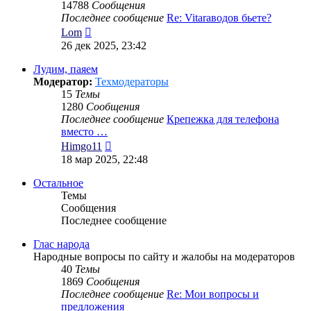
14788
Сообщения
Последнее сообщение
Re: Vitaraводов бьете?
Перейти
Lom
к
26 дек 2025, 23:42
последнему
сообщению
Лудим, паяем
Модератор:
Техмодераторы
15
Темы
1280
Сообщения
Последнее сообщение
Крепежка для телефона
вместо …
Перейти
Himgo11
к
18 мар 2025, 22:48
последнему
сообщению
Остальное
Темы
Сообщения
Последнее сообщение
Глас народа
Народные вопросы по сайту и жалобы на модераторов
40
Темы
1869
Сообщения
Последнее сообщение
Re: Мои вопросы и
предложения