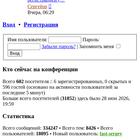
Перейти
Сергейsp
к
Вчера, 06:29
последнему
сообщению
Вход
•
Регистрация
Имя пользователя:
Пароль:
Забыли пароль?
|
Запомнить меня
Кто сейчас на конференции
Всего
602
посетителя :: 6 зарегистрированных, 0 скрытых и
596 гостей (основано на активности пользователей за
последние 5 минут)
Больше всего посетителей (
31852
) здесь было 28 июн 2026,
19:59
Статистика
Всего сообщений:
334247
• Всего тем:
8426
• Всего
пользователей:
18095
• Новый пользователь:
fast-sergey