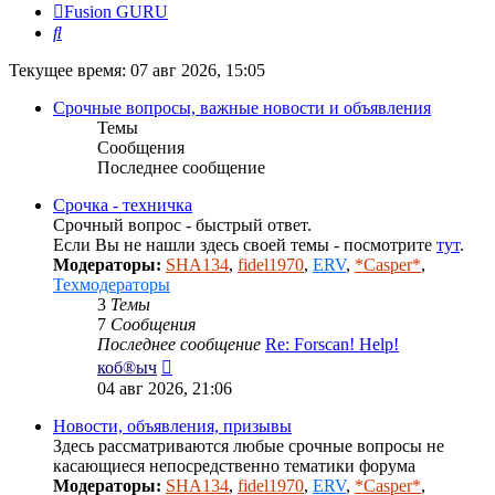
Fusion GURU
Поиск
Текущее время: 07 авг 2026, 15:05
Срочные вопросы, важные новости и объявления
Темы
Сообщения
Последнее сообщение
Срочка - техничка
Срочный вопрос - быстрый ответ.
Если Вы не нашли здесь своей темы - посмотрите
тут
.
Модераторы:
SHA134
,
fidel1970
,
ERV
,
*Casper*
,
Техмодераторы
3
Темы
7
Сообщения
Последнее сообщение
Re: Forscan! Help!
Перейти
коб®ыч
к
04 авг 2026, 21:06
последнему
сообщению
Новости, объявления, призывы
Здесь рассматриваются любые срочные вопросы не
касающиеся непосредственно тематики форума
Модераторы:
SHA134
,
fidel1970
,
ERV
,
*Casper*
,