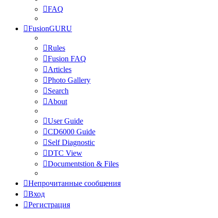
FAQ
FusionGURU
Rules
Fusion FAQ
Articles
Photo Gallery
Search
About
User Guide
CD6000 Guide
Self Diagnostic
DTC View
Documentstion & Files
Непрочитанные сообщения
Вход
Регистрация