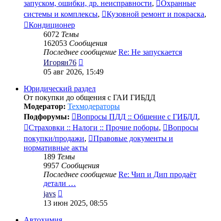
запуском, ошибки, др. неисправности
,
Охранные
системы и комплексы
,
Кузовной ремонт и покраска
,
Кондиционер
6072
Темы
162053
Сообщения
Последнее сообщение
Re: Не запускается
Перейти
Игорян76
к
05 авг 2026, 15:49
последнему
сообщению
Юридический раздел
От покупки до общения с ГАИ ГИБДД
Модератор:
Техмодераторы
Подфорумы:
Вопросы ПДД :: Общение с ГИБДД
,
Страховки :: Налоги :: Прочие поборы
,
Вопросы
покупки/продажи
,
Правовые документы и
нормативные акты
189
Темы
9957
Сообщения
Последнее сообщение
Re: Чип и Дип продаёт
детали …
Перейти
javs
к
13 июн 2025, 08:55
последнему
сообщению
Автохимия