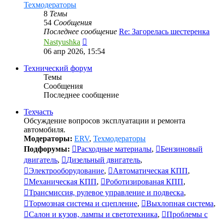
Техмодераторы
8
Темы
54
Сообщения
Последнее сообщение
Re: Загорелась шестеренка
Перейти
Nastyushka
к
06 апр 2026, 15:54
последнему
сообщению
Технический форум
Темы
Сообщения
Последнее сообщение
Техчасть
Обсуждение вопросов эксплуатации и ремонта
автомобиля.
Модераторы:
ERV
,
Техмодераторы
Подфорумы:
Расходные материалы
,
Бензиновый
двигатель
,
Дизельный двигатель
,
Электрооборудование
,
Автоматическая КПП
,
Механическая КПП
,
Роботизированая КПП
,
Трансмиссия, рулевое управление и подвеска
,
Тормозная система и сцепление
,
Выхлопная система
,
Салон и кузов, лампы и светотехника
,
Проблемы с