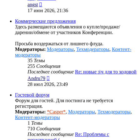
Перейти
angst
к
17 июн 2026, 21:36
последнему
сообщению
Коммерческие предложения
Здесь размещаются объявления о купле/продаже/
дарении/обмене от участников Конференции.
Просьба воздержаться от лишнего флуда.
Модераторы:
Модераторы
,
Техмодераторы
,
Контент-
модераторы
35
Темы
255
Сообщения
Последнее сообщение
Re: новые з\ч для то ходовой
Перейти
Andru79
к
28 июл 2026, 23:49
последнему
сообщению
Гостевой форум
Форум для гостей. Для постинга не требуется
регистрация.
Модераторы:
*Casper*
,
Модераторы
,
Техмодераторы
,
Контент-модераторы
1
Темы
710
Сообщения
Последнее сообщение
Re: Проблемы с
регистрацией (…