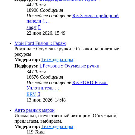
442
Темы
18908
Сообщения
Последнее сообщение
Re: Замена приборной
панели (…
Перейти
angst
к
22 июл 2026, 15:49
последнему
сообщению
Мой Ford Fusion :: Гараж
Ремзона :: Очумелые ручки :: Ссылки на полезные
ресурсы
Модератор:
Техмодераторы
Подфорум:
Ремзона :: Очумелые ручки
347
Темы
16676
Сообщения
Последнее сообщение
Re: FORD Fusion
Уплотнитель …
Перейти
ERV
к
13 июн 2026, 14:48
последнему
сообщению
Авто разных марок
Иномарки, отечественный автопром. Обсуждаем,
предлагаем, выбираем.
Модератор:
Техмодераторы
119
Темы