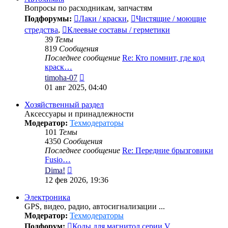
Вопросы по расходникам, запчастям
Подфорумы:
Лаки / краски
,
Чистящие / моющие
стредства
,
Клеевые составы / герметики
39
Темы
819
Сообщения
Последнее сообщение
Re: Кто помнит, где код
краск…
Перейти
timoha-07
к
01 авг 2025, 04:40
последнему
сообщению
Хозяйственный раздел
Аксессуары и принадлежности
Модератор:
Техмодераторы
101
Темы
4350
Сообщения
Последнее сообщение
Re: Передние брызговики
Fusio…
Перейти
Dima!
к
12 фев 2026, 19:36
последнему
сообщению
Электроника
GPS, видео, радио, автосигнализации ...
Модератор:
Техмодераторы
Подфорум:
Коды для магнитол серии V