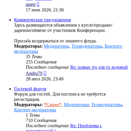
Перейти
angst
к
17 июн 2026, 21:36
последнему
сообщению
Коммерческие предложения
Здесь размещаются объявления о купле/продаже/
дарении/обмене от участников Конференции.
Просьба воздержаться от лишнего флуда.
Модераторы:
Модераторы
,
Техмодераторы
,
Контент-
модераторы
35
Темы
255
Сообщения
Последнее сообщение
Re: новые з\ч для то ходовой
Перейти
Andru79
к
28 июл 2026, 23:49
последнему
сообщению
Гостевой форум
Форум для гостей. Для постинга не требуется
регистрация.
Модераторы:
*Casper*
,
Модераторы
,
Техмодераторы
,
Контент-модераторы
1
Темы
710
Сообщения
Последнее сообщение
Re: Проблемы с
регистрацией (…