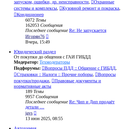
запуском, ошибки, др. неисправности
,
Охранные
системы и комплексы
,
Кузовной ремонт и покраска
,
Кондиционер
6072
Темы
162053
Сообщения
Последнее сообщение
Re: Не запускается
Перейти
Игорян76
к
Вчера, 15:49
последнему
сообщению
Юридический раздел
От покупки до общения с ГАИ ГИБДД
Модератор:
Техмодераторы
Подфорумы:
Вопросы ПДД :: Общение с ГИБДД
,
Страховки :: Налоги :: Прочие поборы
,
Вопросы
покупки/продажи
,
Правовые документы и
нормативные акты
189
Темы
9957
Сообщения
Последнее сообщение
Re: Чип и Дип продаёт
детали …
Перейти
javs
к
13 июн 2025, 08:55
последнему
сообщению
Автохимия