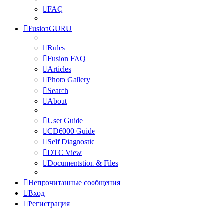
FAQ
FusionGURU
Rules
Fusion FAQ
Articles
Photo Gallery
Search
About
User Guide
CD6000 Guide
Self Diagnostic
DTC View
Documentstion & Files
Непрочитанные сообщения
Вход
Регистрация