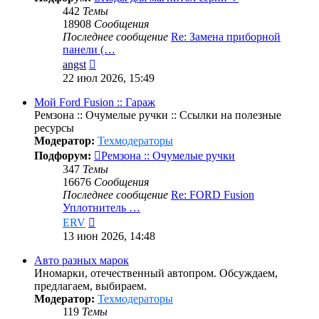
442
Темы
18908
Сообщения
Последнее сообщение
Re: Замена приборной
панели (…
Перейти
angst
к
22 июл 2026, 15:49
последнему
сообщению
Мой Ford Fusion :: Гараж
Ремзона :: Очумелые ручки :: Ссылки на полезные
ресурсы
Модератор:
Техмодераторы
Подфорум:
Ремзона :: Очумелые ручки
347
Темы
16676
Сообщения
Последнее сообщение
Re: FORD Fusion
Уплотнитель …
Перейти
ERV
к
13 июн 2026, 14:48
последнему
сообщению
Авто разных марок
Иномарки, отечественный автопром. Обсуждаем,
предлагаем, выбираем.
Модератор:
Техмодераторы
119
Темы