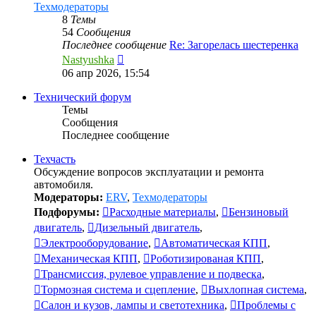
Техмодераторы
8
Темы
54
Сообщения
Последнее сообщение
Re: Загорелась шестеренка
Перейти
Nastyushka
к
06 апр 2026, 15:54
последнему
сообщению
Технический форум
Темы
Сообщения
Последнее сообщение
Техчасть
Обсуждение вопросов эксплуатации и ремонта
автомобиля.
Модераторы:
ERV
,
Техмодераторы
Подфорумы:
Расходные материалы
,
Бензиновый
двигатель
,
Дизельный двигатель
,
Электрооборудование
,
Автоматическая КПП
,
Механическая КПП
,
Роботизированая КПП
,
Трансмиссия, рулевое управление и подвеска
,
Тормозная система и сцепление
,
Выхлопная система
,
Салон и кузов, лампы и светотехника
,
Проблемы с