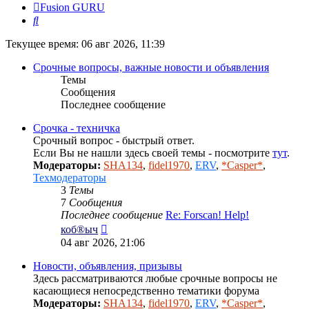
Fusion GURU
Поиск
Текущее время: 06 авг 2026, 11:39
Срочные вопросы, важные новости и объявления
Темы
Сообщения
Последнее сообщение
Срочка - техничка
Срочный вопрос - быстрый ответ.
Если Вы не нашли здесь своей темы - посмотрите
тут
.
Модераторы:
SHA134
,
fidel1970
,
ERV
,
*Casper*
,
Техмодераторы
3
Темы
7
Сообщения
Последнее сообщение
Re: Forscan! Help!
Перейти
коб®ыч
к
04 авг 2026, 21:06
последнему
сообщению
Новости, объявления, призывы
Здесь рассматриваются любые срочные вопросы не
касающиеся непосредственно тематики форума
Модераторы:
SHA134
,
fidel1970
,
ERV
,
*Casper*
,