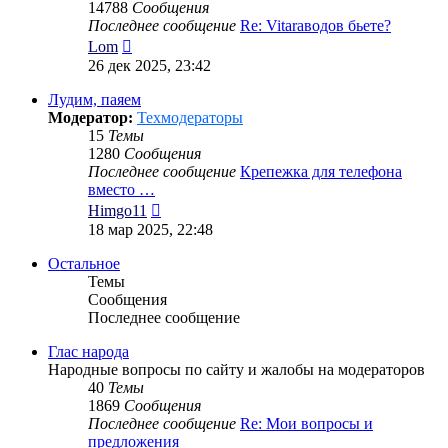
14788
Сообщения
Последнее сообщение
Re: Vitaraводов бьете?
Перейти
Lom
к
26 дек 2025, 23:42
последнему
сообщению
Лудим, паяем
Модератор:
Техмодераторы
15
Темы
1280
Сообщения
Последнее сообщение
Крепежка для телефона
вместо …
Перейти
Himgo11
к
18 мар 2025, 22:48
последнему
сообщению
Остальное
Темы
Сообщения
Последнее сообщение
Глас народа
Народные вопросы по сайту и жалобы на модераторов
40
Темы
1869
Сообщения
Последнее сообщение
Re: Мои вопросы и
предложения