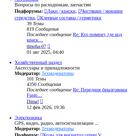
Вопросы по расходникам, запчастям
Подфорумы:
Лаки / краски
,
Чистящие / моющие
стредства
,
Клеевые составы / герметики
39
Темы
819
Сообщения
Последнее сообщение
Re: Кто помнит, где код
краск…
Перейти
timoha-07
к
01 авг 2025, 04:40
последнему
сообщению
Хозяйственный раздел
Аксессуары и принадлежности
Модератор:
Техмодераторы
101
Темы
4350
Сообщения
Последнее сообщение
Re: Передние брызговики
Fusio…
Перейти
Dima!
к
12 фев 2026, 19:36
последнему
сообщению
Электроника
GPS, видео, радио, автосигнализации ...
Модератор:
Техмодераторы
Подфорум:
Коды для магнитол серии V