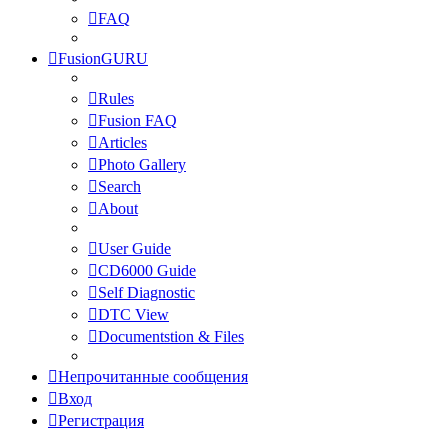
FAQ
FusionGURU
Rules
Fusion FAQ
Articles
Photo Gallery
Search
About
User Guide
CD6000 Guide
Self Diagnostic
DTC View
Documentstion & Files
Непрочитанные сообщения
Вход
Регистрация