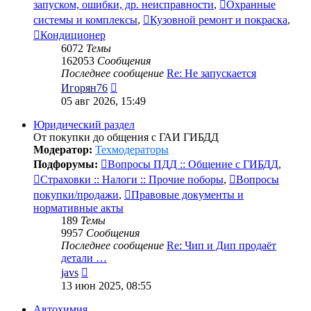
запуском, ошибки, др. неисправности
,
Охранные
системы и комплексы
,
Кузовной ремонт и покраска
,
Кондиционер
6072
Темы
162053
Сообщения
Последнее сообщение
Re: Не запускается
Перейти
Игорян76
к
05 авг 2026, 15:49
последнему
сообщению
Юридический раздел
От покупки до общения с ГАИ ГИБДД
Модератор:
Техмодераторы
Подфорумы:
Вопросы ПДД :: Общение с ГИБДД
,
Страховки :: Налоги :: Прочие поборы
,
Вопросы
покупки/продажи
,
Правовые документы и
нормативные акты
189
Темы
9957
Сообщения
Последнее сообщение
Re: Чип и Дип продаёт
детали …
Перейти
javs
к
13 июн 2025, 08:55
последнему
сообщению
Автохимия