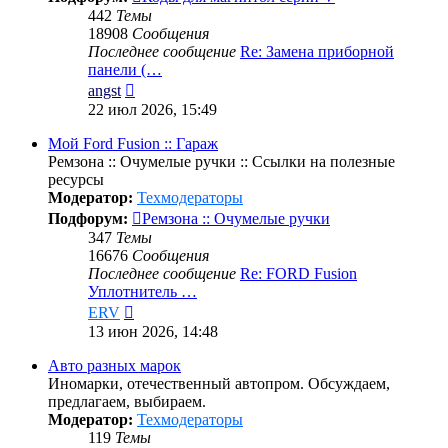
442
Темы
18908
Сообщения
Последнее сообщение
Re: Замена приборной
панели (…
Перейти
angst
к
22 июл 2026, 15:49
последнему
сообщению
Мой Ford Fusion :: Гараж
Ремзона :: Очумелые ручки :: Ссылки на полезные
ресурсы
Модератор:
Техмодераторы
Подфорум:
Ремзона :: Очумелые ручки
347
Темы
16676
Сообщения
Последнее сообщение
Re: FORD Fusion
Уплотнитель …
Перейти
ERV
к
13 июн 2026, 14:48
последнему
сообщению
Авто разных марок
Иномарки, отечественный автопром. Обсуждаем,
предлагаем, выбираем.
Модератор:
Техмодераторы
119
Темы