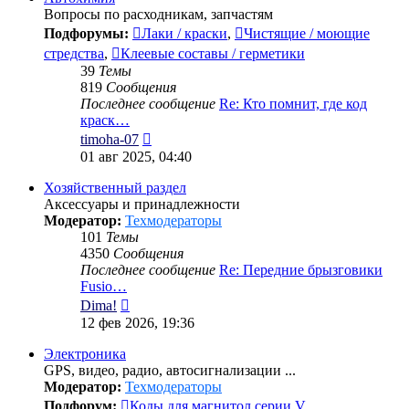
Вопросы по расходникам, запчастям
Подфорумы:
Лаки / краски
,
Чистящие / моющие
стредства
,
Клеевые составы / герметики
39
Темы
819
Сообщения
Последнее сообщение
Re: Кто помнит, где код
краск…
Перейти
timoha-07
к
01 авг 2025, 04:40
последнему
сообщению
Хозяйственный раздел
Аксессуары и принадлежности
Модератор:
Техмодераторы
101
Темы
4350
Сообщения
Последнее сообщение
Re: Передние брызговики
Fusio…
Перейти
Dima!
к
12 фев 2026, 19:36
последнему
сообщению
Электроника
GPS, видео, радио, автосигнализации ...
Модератор:
Техмодераторы
Подфорум:
Коды для магнитол серии V