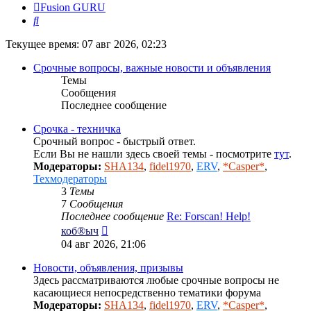
Fusion GURU
Поиск
Текущее время: 07 авг 2026, 02:23
Срочные вопросы, важные новости и объявления
Темы
Сообщения
Последнее сообщение
Срочка - техничка
Срочный вопрос - быстрый ответ.
Если Вы не нашли здесь своей темы - посмотрите
тут
.
Модераторы:
SHA134
,
fidel1970
,
ERV
,
*Casper*
,
Техмодераторы
3
Темы
7
Сообщения
Последнее сообщение
Re: Forscan! Help!
Перейти
коб®ыч
к
04 авг 2026, 21:06
последнему
сообщению
Новости, объявления, призывы
Здесь рассматриваются любые срочные вопросы не
касающиеся непосредственно тематики форума
Модераторы:
SHA134
,
fidel1970
,
ERV
,
*Casper*
,