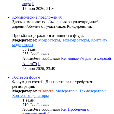
Перейти
angst
к
17 июн 2026, 21:36
последнему
сообщению
Коммерческие предложения
Здесь размещаются объявления о купле/продаже/
дарении/обмене от участников Конференции.
Просьба воздержаться от лишнего флуда.
Модераторы:
Модераторы
,
Техмодераторы
,
Контент-
модераторы
35
Темы
255
Сообщения
Последнее сообщение
Re: новые з\ч для то ходовой
Перейти
Andru79
к
28 июл 2026, 23:49
последнему
сообщению
Гостевой форум
Форум для гостей. Для постинга не требуется
регистрация.
Модераторы:
*Casper*
,
Модераторы
,
Техмодераторы
,
Контент-модераторы
1
Темы
710
Сообщения
Последнее сообщение
Re: Проблемы с
регистрацией (…