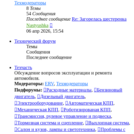
Техмодераторы
8
Темы
54
Сообщения
Последнее сообщение
Re: Загорелась шестеренка
Перейти
Nastyushka
к
06 апр 2026, 15:54
последнему
сообщению
Технический форум
Темы
Сообщения
Последнее сообщение
Техчасть
Обсуждение вопросов эксплуатации и ремонта
автомобиля.
Модераторы:
ERV
,
Техмодераторы
Подфорумы:
Расходные материалы
,
Бензиновый
двигатель
,
Дизельный двигатель
,
Электрооборудование
,
Автоматическая КПП
,
Механическая КПП
,
Роботизированая КПП
,
Трансмиссия, рулевое управление и подвеска
,
Тормозная система и сцепление
,
Выхлопная система
,
Салон и кузов, лампы и светотехника
,
Проблемы с