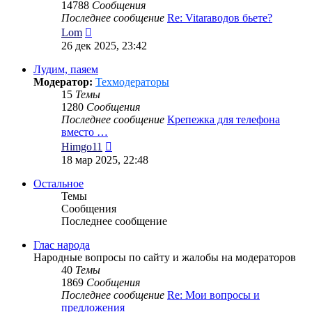
14788
Сообщения
Последнее сообщение
Re: Vitaraводов бьете?
Перейти
Lom
к
26 дек 2025, 23:42
последнему
сообщению
Лудим, паяем
Модератор:
Техмодераторы
15
Темы
1280
Сообщения
Последнее сообщение
Крепежка для телефона
вместо …
Перейти
Himgo11
к
18 мар 2025, 22:48
последнему
сообщению
Остальное
Темы
Сообщения
Последнее сообщение
Глас народа
Народные вопросы по сайту и жалобы на модераторов
40
Темы
1869
Сообщения
Последнее сообщение
Re: Мои вопросы и
предложения