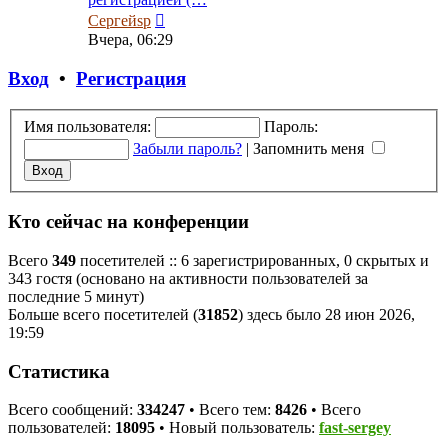
Перейти
Сергейsp
к
Вчера, 06:29
последнему
сообщению
Вход
•
Регистрация
Имя пользователя:
Пароль:
Забыли пароль?
|
Запомнить меня
Кто сейчас на конференции
Всего
349
посетителей :: 6 зарегистрированных, 0 скрытых и
343 гостя (основано на активности пользователей за
последние 5 минут)
Больше всего посетителей (
31852
) здесь было 28 июн 2026,
19:59
Статистика
Всего сообщений:
334247
• Всего тем:
8426
• Всего
пользователей:
18095
• Новый пользователь:
fast-sergey