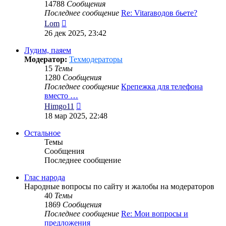
14788
Сообщения
Последнее сообщение
Re: Vitaraводов бьете?
Перейти
Lom
к
26 дек 2025, 23:42
последнему
сообщению
Лудим, паяем
Модератор:
Техмодераторы
15
Темы
1280
Сообщения
Последнее сообщение
Крепежка для телефона
вместо …
Перейти
Himgo11
к
18 мар 2025, 22:48
последнему
сообщению
Остальное
Темы
Сообщения
Последнее сообщение
Глас народа
Народные вопросы по сайту и жалобы на модераторов
40
Темы
1869
Сообщения
Последнее сообщение
Re: Мои вопросы и
предложения