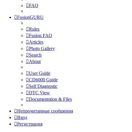
FAQ
FusionGURU
Rules
Fusion FAQ
Articles
Photo Gallery
Search
About
User Guide
CD6000 Guide
Self Diagnostic
DTC View
Documentstion & Files
Непрочитанные сообщения
Вход
Регистрация