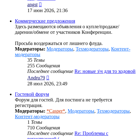
Перейти
angst
к
17 июн 2026, 21:36
последнему
сообщению
Коммерческие предложения
Здесь размещаются объявления о купле/продаже/
дарении/обмене от участников Конференции.
Просьба воздержаться от лишнего флуда.
Модераторы:
Модераторы
,
Техмодераторы
,
Контент-
модераторы
35
Темы
255
Сообщения
Последнее сообщение
Re: новые з\ч для то ходовой
Перейти
Andru79
к
28 июл 2026, 23:49
последнему
сообщению
Гостевой форум
Форум для гостей. Для постинга не требуется
регистрация.
Модераторы:
*Casper*
,
Модераторы
,
Техмодераторы
,
Контент-модераторы
1
Темы
710
Сообщения
Последнее сообщение
Re: Проблемы с
регистрацией (…