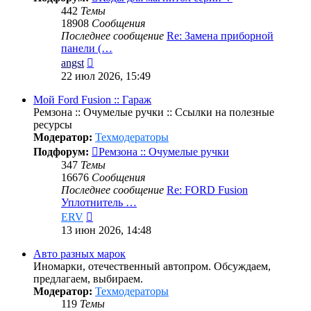
442
Темы
18908
Сообщения
Последнее сообщение
Re: Замена приборной
панели (…
Перейти
angst
к
22 июл 2026, 15:49
последнему
сообщению
Мой Ford Fusion :: Гараж
Ремзона :: Очумелые ручки :: Ссылки на полезные
ресурсы
Модератор:
Техмодераторы
Подфорум:
Ремзона :: Очумелые ручки
347
Темы
16676
Сообщения
Последнее сообщение
Re: FORD Fusion
Уплотнитель …
Перейти
ERV
к
13 июн 2026, 14:48
последнему
сообщению
Авто разных марок
Иномарки, отечественный автопром. Обсуждаем,
предлагаем, выбираем.
Модератор:
Техмодераторы
119
Темы