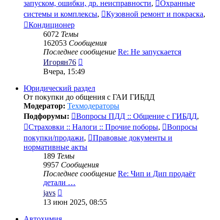
запуском, ошибки, др. неисправности
,
Охранные
системы и комплексы
,
Кузовной ремонт и покраска
,
Кондиционер
6072
Темы
162053
Сообщения
Последнее сообщение
Re: Не запускается
Перейти
Игорян76
к
Вчера, 15:49
последнему
сообщению
Юридический раздел
От покупки до общения с ГАИ ГИБДД
Модератор:
Техмодераторы
Подфорумы:
Вопросы ПДД :: Общение с ГИБДД
,
Страховки :: Налоги :: Прочие поборы
,
Вопросы
покупки/продажи
,
Правовые документы и
нормативные акты
189
Темы
9957
Сообщения
Последнее сообщение
Re: Чип и Дип продаёт
детали …
Перейти
javs
к
13 июн 2025, 08:55
последнему
сообщению
Автохимия