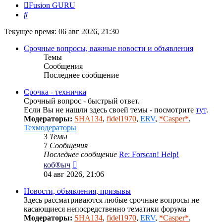
Fusion GURU
Поиск
Текущее время: 06 авг 2026, 21:30
Срочные вопросы, важные новости и объявления
Темы
Сообщения
Последнее сообщение
Срочка - техничка
Срочный вопрос - быстрый ответ.
Если Вы не нашли здесь своей темы - посмотрите
тут
.
Модераторы:
SHA134
,
fidel1970
,
ERV
,
*Casper*
,
Техмодераторы
3
Темы
7
Сообщения
Последнее сообщение
Re: Forscan! Help!
Перейти
коб®ыч
к
04 авг 2026, 21:06
последнему
сообщению
Новости, объявления, призывы
Здесь рассматриваются любые срочные вопросы не
касающиеся непосредственно тематики форума
Модераторы:
SHA134
,
fidel1970
,
ERV
,
*Casper*
,