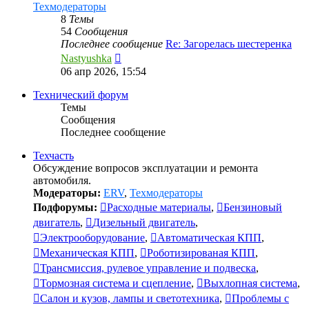
Техмодераторы
8
Темы
54
Сообщения
Последнее сообщение
Re: Загорелась шестеренка
Перейти
Nastyushka
к
06 апр 2026, 15:54
последнему
сообщению
Технический форум
Темы
Сообщения
Последнее сообщение
Техчасть
Обсуждение вопросов эксплуатации и ремонта
автомобиля.
Модераторы:
ERV
,
Техмодераторы
Подфорумы:
Расходные материалы
,
Бензиновый
двигатель
,
Дизельный двигатель
,
Электрооборудование
,
Автоматическая КПП
,
Механическая КПП
,
Роботизированая КПП
,
Трансмиссия, рулевое управление и подвеска
,
Тормозная система и сцепление
,
Выхлопная система
,
Салон и кузов, лампы и светотехника
,
Проблемы с