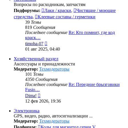
Вопросы по расходникам, запчастям
Подфорумы:
Лаки / краски
,
Чистящие / моющие
стредства
,
Клеевые составы / герметики
39
Темы
819
Сообщения
Последнее сообщение
Re: Кто помнит, где код
краск…
Перейти
timoha-07
к
01 авг 2025, 04:40
последнему
сообщению
Хозяйственный раздел
Аксессуары и принадлежности
Модератор:
Техмодераторы
101
Темы
4350
Сообщения
Последнее сообщение
Re: Передние брызговики
Fusio…
Перейти
Dima!
к
12 фев 2026, 19:36
последнему
сообщению
Электроника
GPS, видео, радио, автосигнализации ...
Модератор:
Техмодераторы
Подфорум:
Коды для магнитол серии V