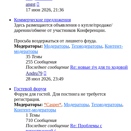
Перейти
angst
к
17 июн 2026, 21:36
последнему
сообщению
Коммерческие предложения
Здесь размещаются объявления о купле/продаже/
дарении/обмене от участников Конференции.
Просьба воздержаться от лишнего флуда.
Модераторы:
Модераторы
,
Техмодераторы
,
Контент-
модераторы
35
Темы
255
Сообщения
Последнее сообщение
Re: новые з\ч для то ходовой
Перейти
Andru79
к
28 июл 2026, 23:49
последнему
сообщению
Гостевой форум
Форум для гостей. Для постинга не требуется
регистрация.
Модераторы:
*Casper*
,
Модераторы
,
Техмодераторы
,
Контент-модераторы
1
Темы
710
Сообщения
Последнее сообщение
Re: Проблемы с
регистрацией (…