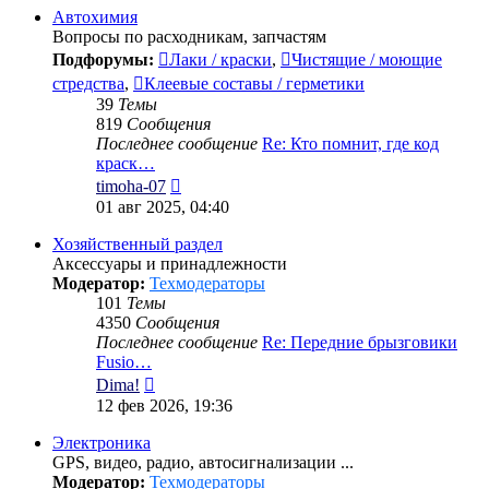
сообщению
Автохимия
Вопросы по расходникам, запчастям
Подфорумы:
Лаки / краски
,
Чистящие / моющие
стредства
,
Клеевые составы / герметики
39
Темы
819
Сообщения
Последнее сообщение
Re: Кто помнит, где код
краск…
Перейти
timoha-07
к
01 авг 2025, 04:40
последнему
сообщению
Хозяйственный раздел
Аксессуары и принадлежности
Модератор:
Техмодераторы
101
Темы
4350
Сообщения
Последнее сообщение
Re: Передние брызговики
Fusio…
Перейти
Dima!
к
12 фев 2026, 19:36
последнему
сообщению
Электроника
GPS, видео, радио, автосигнализации ...
Модератор:
Техмодераторы