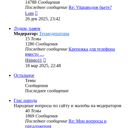
14788
Сообщения
Последнее сообщение
Re: Vitaraводов бьете?
Перейти
Lom
к
26 дек 2025, 23:42
последнему
сообщению
Лудим, паяем
Модератор:
Техмодераторы
15
Темы
1280
Сообщения
Последнее сообщение
Крепежка для телефона
вместо …
Перейти
Himgo11
к
18 мар 2025, 22:48
последнему
сообщению
Остальное
Темы
Сообщения
Последнее сообщение
Глас народа
Народные вопросы по сайту и жалобы на модераторов
40
Темы
1869
Сообщения
Последнее сообщение
Re: Мои вопросы и
предложения