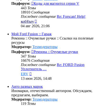
Подфорум:
Коды для магнитол серии V
443
Темы
18910
Сообщения
Последнее сообщение
Re: Forscan! Help!
Перейти
коб®ыч
к
04 авг 2026, 21:06
последнему
сообщению
Мой Ford Fusion :: Гараж
Ремзона :: Очумелые ручки :: Ссылки на полезные
ресурсы
Модератор:
Техмодераторы
Подфорум:
Ремзона :: Очумелые ручки
347
Темы
16676
Сообщения
Последнее сообщение
Re: FORD Fusion
Уплотнитель …
Перейти
ERV
к
13 июн 2026, 14:48
последнему
сообщению
Авто разных марок
Иномарки, отечественный автопром. Обсуждаем,
предлагаем, выбираем.
Модератор:
Техмодераторы
119
Темы