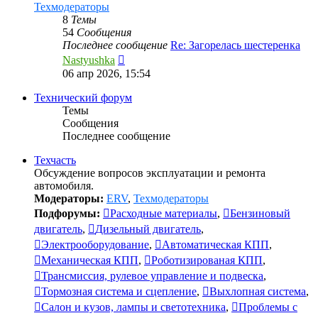
Техмодераторы
8
Темы
54
Сообщения
Последнее сообщение
Re: Загорелась шестеренка
Перейти
Nastyushka
к
06 апр 2026, 15:54
последнему
сообщению
Технический форум
Темы
Сообщения
Последнее сообщение
Техчасть
Обсуждение вопросов эксплуатации и ремонта
автомобиля.
Модераторы:
ERV
,
Техмодераторы
Подфорумы:
Расходные материалы
,
Бензиновый
двигатель
,
Дизельный двигатель
,
Электрооборудование
,
Автоматическая КПП
,
Механическая КПП
,
Роботизированая КПП
,
Трансмиссия, рулевое управление и подвеска
,
Тормозная система и сцепление
,
Выхлопная система
,
Салон и кузов, лампы и светотехника
,
Проблемы с