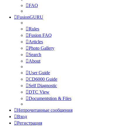
FAQ
FusionGURU
Rules
Fusion FAQ
Articles
Photo Gallery
Search
About
User Guide
CD6000 Guide
Self Diagnostic
DTC View
Documentstion & Files
Непрочитанные сообщения
Вход
Регистрация