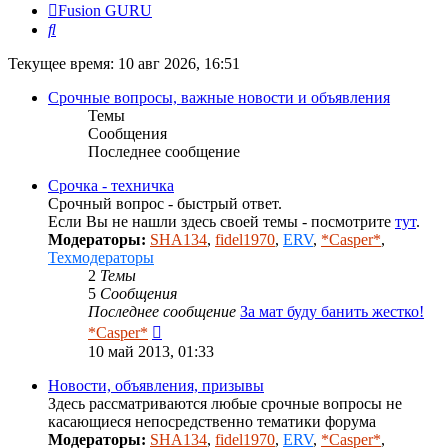
Fusion GURU
Поиск
Текущее время: 10 авг 2026, 16:51
Срочные вопросы, важные новости и объявления
Темы
Сообщения
Последнее сообщение
Срочка - техничка
Срочный вопрос - быстрый ответ.
Если Вы не нашли здесь своей темы - посмотрите
тут
.
Модераторы:
SHA134
,
fidel1970
,
ERV
,
*Casper*
,
Техмодераторы
2
Темы
5
Сообщения
Последнее сообщение
За мат буду банить жестко!
Перейти
*Casper*
к
10 май 2013, 01:33
последнему
сообщению
Новости, объявления, призывы
Здесь рассматриваются любые срочные вопросы не
касающиеся непосредственно тематики форума
Модераторы:
SHA134
,
fidel1970
,
ERV
,
*Casper*
,