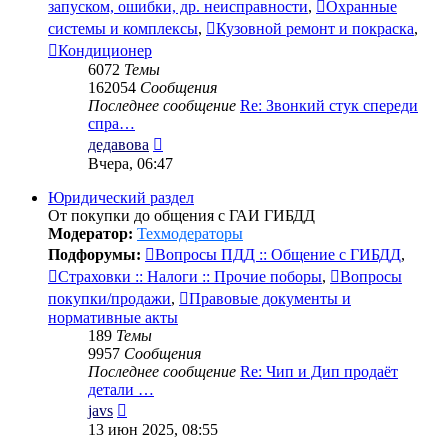
запуском, ошибки, др. неисправности
,
Охранные
системы и комплексы
,
Кузовной ремонт и покраска
,
Кондиционер
6072
Темы
162054
Сообщения
Последнее сообщение
Re: Звонкий стук спереди
спра…
Перейти
дедавова
к
Вчера, 06:47
последнему
сообщению
Юридический раздел
От покупки до общения с ГАИ ГИБДД
Модератор:
Техмодераторы
Подфорумы:
Вопросы ПДД :: Общение с ГИБДД
,
Страховки :: Налоги :: Прочие поборы
,
Вопросы
покупки/продажи
,
Правовые документы и
нормативные акты
189
Темы
9957
Сообщения
Последнее сообщение
Re: Чип и Дип продаёт
детали …
Перейти
javs
к
13 июн 2025, 08:55
последнему