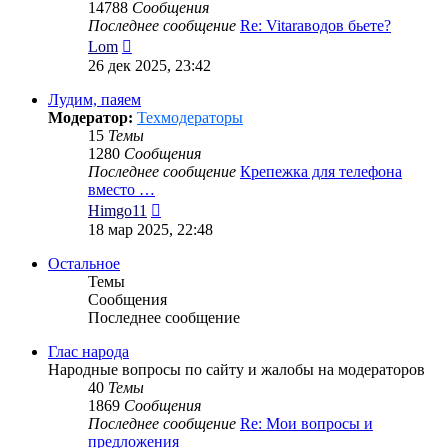
14788
Сообщения
Последнее сообщение
Re: Vitaraводов бьете?
Перейти
Lom
к
26 дек 2025, 23:42
последнему
сообщению
Лудим, паяем
Модератор:
Техмодераторы
15
Темы
1280
Сообщения
Последнее сообщение
Крепежка для телефона
вместо …
Перейти
Himgo11
к
18 мар 2025, 22:48
последнему
сообщению
Остальное
Темы
Сообщения
Последнее сообщение
Глас народа
Народные вопросы по сайту и жалобы на модераторов
40
Темы
1869
Сообщения
Последнее сообщение
Re: Мои вопросы и
предложения