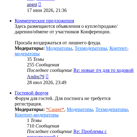
Перейти
angst
к
17 июн 2026, 21:36
последнему
сообщению
Коммерческие предложения
Здесь размещаются объявления о купле/продаже/
дарении/обмене от участников Конференции.
Просьба воздержаться от лишнего флуда.
Модераторы:
Модераторы
,
Техмодераторы
,
Контент-
модераторы
35
Темы
255
Сообщения
Последнее сообщение
Re: новые з\ч для то ходовой
Перейти
Andru79
к
28 июл 2026, 23:49
последнему
сообщению
Гостевой форум
Форум для гостей. Для постинга не требуется
регистрация.
Модераторы:
*Casper*
,
Модераторы
,
Техмодераторы
,
Контент-модераторы
1
Темы
710
Сообщения
Последнее сообщение
Re: Проблемы с
регистрацией (…