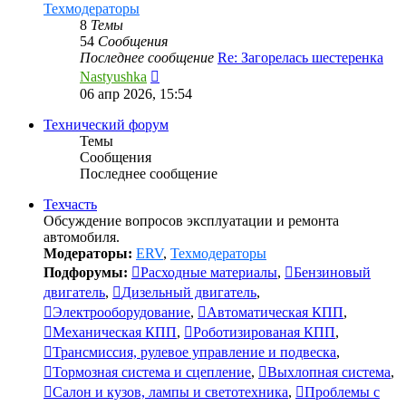
Техмодераторы
8
Темы
54
Сообщения
Последнее сообщение
Re: Загорелась шестеренка
Перейти
Nastyushka
к
06 апр 2026, 15:54
последнему
сообщению
Технический форум
Темы
Сообщения
Последнее сообщение
Техчасть
Обсуждение вопросов эксплуатации и ремонта
автомобиля.
Модераторы:
ERV
,
Техмодераторы
Подфорумы:
Расходные материалы
,
Бензиновый
двигатель
,
Дизельный двигатель
,
Электрооборудование
,
Автоматическая КПП
,
Механическая КПП
,
Роботизированая КПП
,
Трансмиссия, рулевое управление и подвеска
,
Тормозная система и сцепление
,
Выхлопная система
,
Салон и кузов, лампы и светотехника
,
Проблемы с