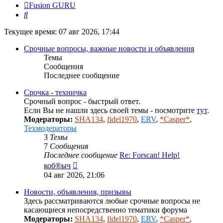
Fusion GURU
Поиск
Текущее время: 07 авг 2026, 17:44
Срочные вопросы, важные новости и объявления
Темы
Сообщения
Последнее сообщение
Срочка - техничка
Срочный вопрос - быстрый ответ.
Если Вы не нашли здесь своей темы - посмотрите
тут
.
Модераторы:
SHA134
,
fidel1970
,
ERV
,
*Casper*
,
Техмодераторы
3
Темы
7
Сообщения
Последнее сообщение
Re: Forscan! Help!
Перейти
коб®ыч
к
04 авг 2026, 21:06
последнему
сообщению
Новости, объявления, призывы
Здесь рассматриваются любые срочные вопросы не
касающиеся непосредственно тематики форума
Модераторы:
SHA134
,
fidel1970
,
ERV
,
*Casper*
,