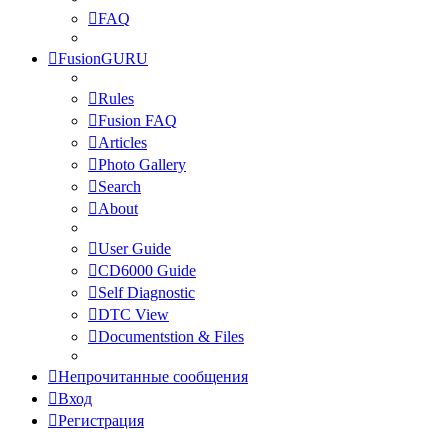
FAQ
FusionGURU
Rules
Fusion FAQ
Articles
Photo Gallery
Search
About
User Guide
CD6000 Guide
Self Diagnostic
DTC View
Documentstion & Files
Непрочитанные сообщения
Вход
Регистрация