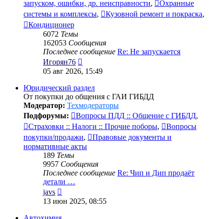
запуском, ошибки, др. неисправности
,
Охранные
системы и комплексы
,
Кузовной ремонт и покраска
,
Кондиционер
6072
Темы
162053
Сообщения
Последнее сообщение
Re: Не запускается
Перейти
Игорян76
к
05 авг 2026, 15:49
последнему
сообщению
Юридический раздел
От покупки до общения с ГАИ ГИБДД
Модератор:
Техмодераторы
Подфорумы:
Вопросы ПДД :: Общение с ГИБДД
,
Страховки :: Налоги :: Прочие поборы
,
Вопросы
покупки/продажи
,
Правовые документы и
нормативные акты
189
Темы
9957
Сообщения
Последнее сообщение
Re: Чип и Дип продаёт
детали …
Перейти
javs
к
13 июн 2025, 08:55
последнему
сообщению
Автохимия