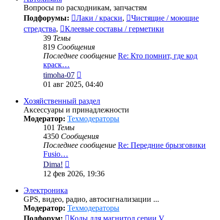
Вопросы по расходникам, запчастям
Подфорумы:
Лаки / краски
,
Чистящие / моющие
стредства
,
Клеевые составы / герметики
39
Темы
819
Сообщения
Последнее сообщение
Re: Кто помнит, где код
краск…
Перейти
timoha-07
к
01 авг 2025, 04:40
последнему
сообщению
Хозяйственный раздел
Аксессуары и принадлежности
Модератор:
Техмодераторы
101
Темы
4350
Сообщения
Последнее сообщение
Re: Передние брызговики
Fusio…
Перейти
Dima!
к
12 фев 2026, 19:36
последнему
сообщению
Электроника
GPS, видео, радио, автосигнализации ...
Модератор:
Техмодераторы
Подфорум:
Коды для магнитол серии V