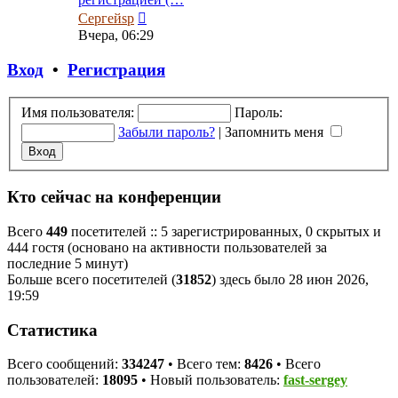
Перейти
Сергейsp
к
Вчера, 06:29
последнему
сообщению
Вход
•
Регистрация
Имя пользователя:
Пароль:
Забыли пароль?
|
Запомнить меня
Кто сейчас на конференции
Всего
449
посетителей :: 5 зарегистрированных, 0 скрытых и
444 гостя (основано на активности пользователей за
последние 5 минут)
Больше всего посетителей (
31852
) здесь было 28 июн 2026,
19:59
Статистика
Всего сообщений:
334247
• Всего тем:
8426
• Всего
пользователей:
18095
• Новый пользователь:
fast-sergey