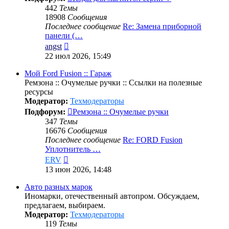
442
Темы
18908
Сообщения
Последнее сообщение
Re: Замена приборной
панели (…
Перейти
angst
к
22 июл 2026, 15:49
последнему
сообщению
Мой Ford Fusion :: Гараж
Ремзона :: Очумелые ручки :: Ссылки на полезные
ресурсы
Модератор:
Техмодераторы
Подфорум:
Ремзона :: Очумелые ручки
347
Темы
16676
Сообщения
Последнее сообщение
Re: FORD Fusion
Уплотнитель …
Перейти
ERV
к
13 июн 2026, 14:48
последнему
сообщению
Авто разных марок
Иномарки, отечественный автопром. Обсуждаем,
предлагаем, выбираем.
Модератор:
Техмодераторы
119
Темы