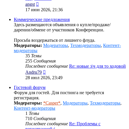
Перейти
angst
к
17 июн 2026, 21:36
последнему
сообщению
Коммерческие предложения
Здесь размещаются объявления о купле/продаже/
дарении/обмене от участников Конференции.
Просьба воздержаться от лишнего флуда.
Модераторы:
Модераторы
,
Техмодераторы
,
Контент-
модераторы
35
Темы
255
Сообщения
Последнее сообщение
Re: новые з\ч для то ходовой
Перейти
Andru79
к
28 июл 2026, 23:49
последнему
сообщению
Гостевой форум
Форум для гостей. Для постинга не требуется
регистрация.
Модераторы:
*Casper*
,
Модераторы
,
Техмодераторы
,
Контент-модераторы
1
Темы
710
Сообщения
Последнее сообщение
Re: Проблемы с
регистрацией (…