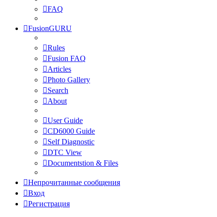
FAQ
FusionGURU
Rules
Fusion FAQ
Articles
Photo Gallery
Search
About
User Guide
CD6000 Guide
Self Diagnostic
DTC View
Documentstion & Files
Непрочитанные сообщения
Вход
Регистрация