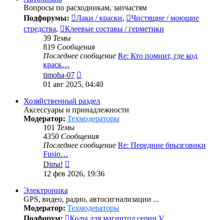
Вопросы по расходникам, запчастям
Подфорумы:
Лаки / краски
,
Чистящие / моющие
стредства
,
Клеевые составы / герметики
39
Темы
819
Сообщения
Последнее сообщение
Re: Кто помнит, где код
краск…
Перейти
timoha-07
к
01 авг 2025, 04:40
последнему
сообщению
Хозяйственный раздел
Аксессуары и принадлежности
Модератор:
Техмодераторы
101
Темы
4350
Сообщения
Последнее сообщение
Re: Передние брызговики
Fusio…
Перейти
Dima!
к
12 фев 2026, 19:36
последнему
сообщению
Электроника
GPS, видео, радио, автосигнализации ...
Модератор:
Техмодераторы
Подфорум:
Коды для магнитол серии V