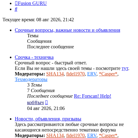
Fusion GURU
Поиск
Текущее время: 08 авг 2026, 21:42
Срочные вопросы, важные новости и объявления
Темы
Сообщения
Последнее сообщение
Срочка - техничка
Срочный вопрос - быстрый ответ.
Если Вы не нашли здесь своей темы - посмотрите
тут
.
Модераторы:
SHA134
,
fidel1970
,
ERV
,
*Casper*
,
Техмодераторы
3
Темы
7
Сообщения
Последнее сообщение
Re: Forscan! Help!
Перейти
коб®ыч
к
04 авг 2026, 21:06
последнему
сообщению
Новости, объявления, призывы
Здесь рассматриваются любые срочные вопросы не
касающиеся непосредственно тематики форума
Модераторы:
SHA134
,
fidel1970
,
ERV
,
*Casper*
,