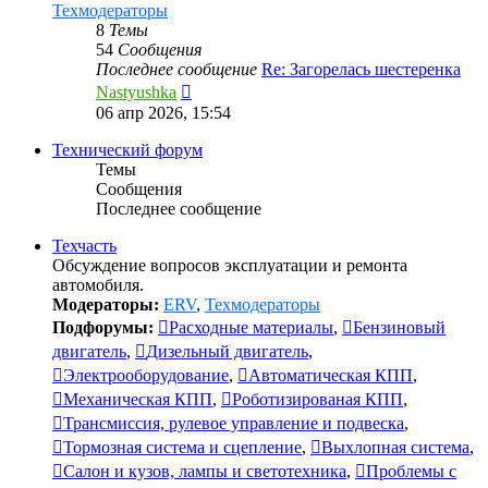
Техмодераторы
8
Темы
54
Сообщения
Последнее сообщение
Re: Загорелась шестеренка
Перейти
Nastyushka
к
06 апр 2026, 15:54
последнему
сообщению
Технический форум
Темы
Сообщения
Последнее сообщение
Техчасть
Обсуждение вопросов эксплуатации и ремонта
автомобиля.
Модераторы:
ERV
,
Техмодераторы
Подфорумы:
Расходные материалы
,
Бензиновый
двигатель
,
Дизельный двигатель
,
Электрооборудование
,
Автоматическая КПП
,
Механическая КПП
,
Роботизированая КПП
,
Трансмиссия, рулевое управление и подвеска
,
Тормозная система и сцепление
,
Выхлопная система
,
Салон и кузов, лампы и светотехника
,
Проблемы с