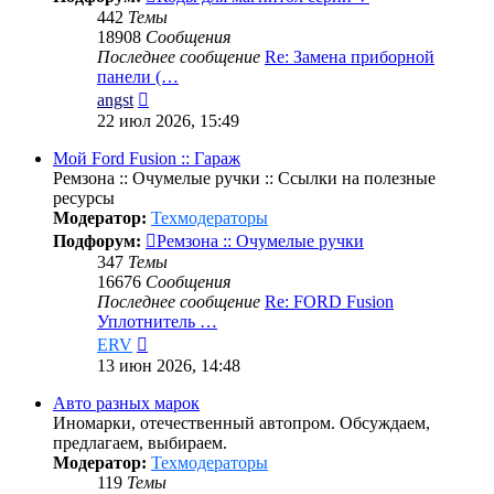
442
Темы
18908
Сообщения
Последнее сообщение
Re: Замена приборной
панели (…
Перейти
angst
к
22 июл 2026, 15:49
последнему
сообщению
Мой Ford Fusion :: Гараж
Ремзона :: Очумелые ручки :: Ссылки на полезные
ресурсы
Модератор:
Техмодераторы
Подфорум:
Ремзона :: Очумелые ручки
347
Темы
16676
Сообщения
Последнее сообщение
Re: FORD Fusion
Уплотнитель …
Перейти
ERV
к
13 июн 2026, 14:48
последнему
сообщению
Авто разных марок
Иномарки, отечественный автопром. Обсуждаем,
предлагаем, выбираем.
Модератор:
Техмодераторы
119
Темы