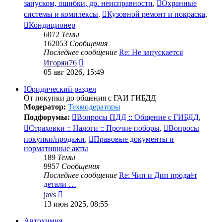
запуском, ошибки, др. неисправности
,
Охранные
системы и комплексы
,
Кузовной ремонт и покраска
,
Кондиционер
6072
Темы
162053
Сообщения
Последнее сообщение
Re: Не запускается
Перейти
Игорян76
к
05 авг 2026, 15:49
последнему
сообщению
Юридический раздел
От покупки до общения с ГАИ ГИБДД
Модератор:
Техмодераторы
Подфорумы:
Вопросы ПДД :: Общение с ГИБДД
,
Страховки :: Налоги :: Прочие поборы
,
Вопросы
покупки/продажи
,
Правовые документы и
нормативные акты
189
Темы
9957
Сообщения
Последнее сообщение
Re: Чип и Дип продаёт
детали …
Перейти
javs
к
13 июн 2025, 08:55
последнему
сообщению
Автохимия