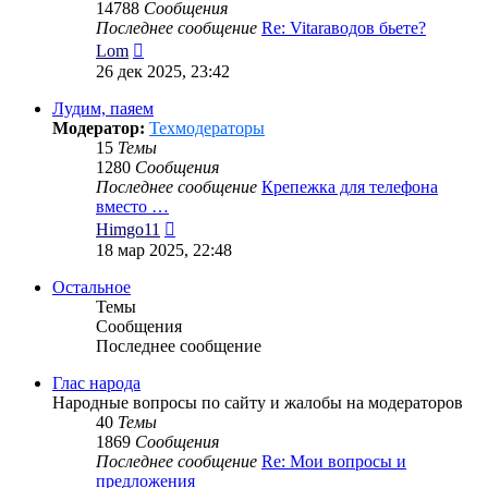
14788
Сообщения
Последнее сообщение
Re: Vitaraводов бьете?
Перейти
Lom
к
26 дек 2025, 23:42
последнему
сообщению
Лудим, паяем
Модератор:
Техмодераторы
15
Темы
1280
Сообщения
Последнее сообщение
Крепежка для телефона
вместо …
Перейти
Himgo11
к
18 мар 2025, 22:48
последнему
сообщению
Остальное
Темы
Сообщения
Последнее сообщение
Глас народа
Народные вопросы по сайту и жалобы на модераторов
40
Темы
1869
Сообщения
Последнее сообщение
Re: Мои вопросы и
предложения