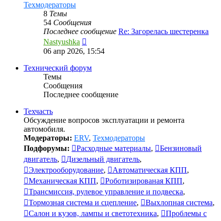
Техмодераторы
8
Темы
54
Сообщения
Последнее сообщение
Re: Загорелась шестеренка
Перейти
Nastyushka
к
06 апр 2026, 15:54
последнему
сообщению
Технический форум
Темы
Сообщения
Последнее сообщение
Техчасть
Обсуждение вопросов эксплуатации и ремонта
автомобиля.
Модераторы:
ERV
,
Техмодераторы
Подфорумы:
Расходные материалы
,
Бензиновый
двигатель
,
Дизельный двигатель
,
Электрооборудование
,
Автоматическая КПП
,
Механическая КПП
,
Роботизированая КПП
,
Трансмиссия, рулевое управление и подвеска
,
Тормозная система и сцепление
,
Выхлопная система
,
Салон и кузов, лампы и светотехника
,
Проблемы с