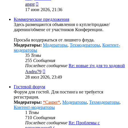
Перейти
angst
к
17 июн 2026, 21:36
последнему
сообщению
Коммерческие предложения
Здесь размещаются объявления о купле/продаже/
дарении/обмене от участников Конференции.
Просьба воздержаться от лишнего флуда.
Модераторы:
Модераторы
,
Техмодераторы
,
Контент-
модераторы
35
Темы
255
Сообщения
Последнее сообщение
Re: новые з\ч для то ходовой
Перейти
Andru79
к
28 июл 2026, 23:49
последнему
сообщению
Гостевой форум
Форум для гостей. Для постинга не требуется
регистрация.
Модераторы:
*Casper*
,
Модераторы
,
Техмодераторы
,
Контент-модераторы
1
Темы
710
Сообщения
Последнее сообщение
Re: Проблемы с
регистрацией (…