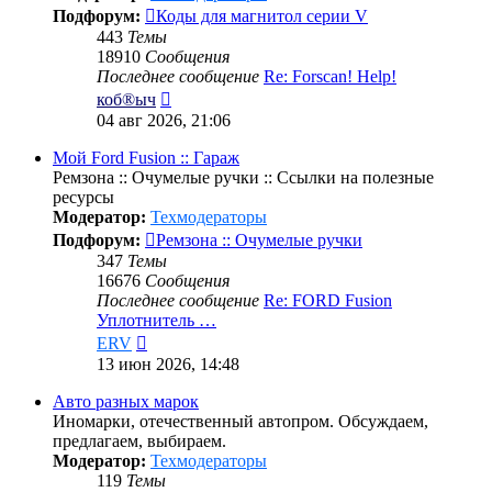
Подфорум:
Коды для магнитол серии V
443
Темы
18910
Сообщения
Последнее сообщение
Re: Forscan! Help!
Перейти
коб®ыч
к
04 авг 2026, 21:06
последнему
сообщению
Мой Ford Fusion :: Гараж
Ремзона :: Очумелые ручки :: Ссылки на полезные
ресурсы
Модератор:
Техмодераторы
Подфорум:
Ремзона :: Очумелые ручки
347
Темы
16676
Сообщения
Последнее сообщение
Re: FORD Fusion
Уплотнитель …
Перейти
ERV
к
13 июн 2026, 14:48
последнему
сообщению
Авто разных марок
Иномарки, отечественный автопром. Обсуждаем,
предлагаем, выбираем.
Модератор:
Техмодераторы
119
Темы