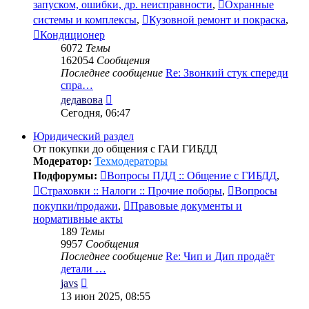
запуском, ошибки, др. неисправности
,
Охранные
системы и комплексы
,
Кузовной ремонт и покраска
,
Кондиционер
6072
Темы
162054
Сообщения
Последнее сообщение
Re: Звонкий стук спереди
спра…
Перейти
дедавова
к
Сегодня, 06:47
последнему
сообщению
Юридический раздел
От покупки до общения с ГАИ ГИБДД
Модератор:
Техмодераторы
Подфорумы:
Вопросы ПДД :: Общение с ГИБДД
,
Страховки :: Налоги :: Прочие поборы
,
Вопросы
покупки/продажи
,
Правовые документы и
нормативные акты
189
Темы
9957
Сообщения
Последнее сообщение
Re: Чип и Дип продаёт
детали …
Перейти
javs
к
13 июн 2025, 08:55
последнему