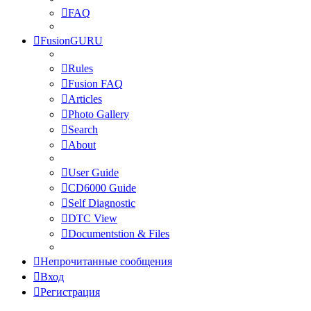
FAQ
FusionGURU
Rules
Fusion FAQ
Articles
Photo Gallery
Search
About
User Guide
CD6000 Guide
Self Diagnostic
DTC View
Documentstion & Files
Непрочитанные сообщения
Вход
Регистрация