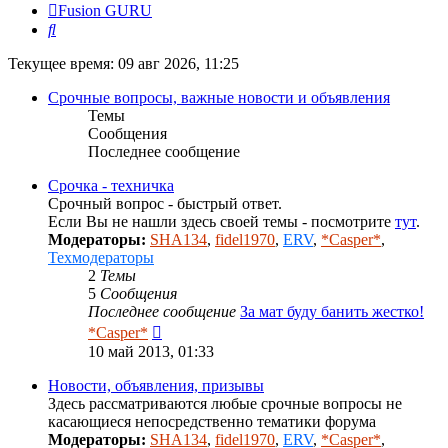
Fusion GURU
Поиск
Текущее время: 09 авг 2026, 11:25
Срочные вопросы, важные новости и объявления
Темы
Сообщения
Последнее сообщение
Срочка - техничка
Срочный вопрос - быстрый ответ.
Если Вы не нашли здесь своей темы - посмотрите
тут
.
Модераторы:
SHA134
,
fidel1970
,
ERV
,
*Casper*
,
Техмодераторы
2
Темы
5
Сообщения
Последнее сообщение
За мат буду банить жестко!
Перейти
*Casper*
к
10 май 2013, 01:33
последнему
сообщению
Новости, объявления, призывы
Здесь рассматриваются любые срочные вопросы не
касающиеся непосредственно тематики форума
Модераторы:
SHA134
,
fidel1970
,
ERV
,
*Casper*
,