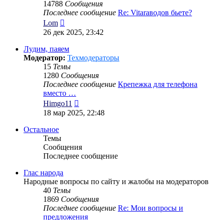
14788
Сообщения
Последнее сообщение
Re: Vitaraводов бьете?
Перейти
Lom
к
26 дек 2025, 23:42
последнему
сообщению
Лудим, паяем
Модератор:
Техмодераторы
15
Темы
1280
Сообщения
Последнее сообщение
Крепежка для телефона
вместо …
Перейти
Himgo11
к
18 мар 2025, 22:48
последнему
сообщению
Остальное
Темы
Сообщения
Последнее сообщение
Глас народа
Народные вопросы по сайту и жалобы на модераторов
40
Темы
1869
Сообщения
Последнее сообщение
Re: Мои вопросы и
предложения