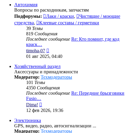
сообщению
Автохимия
Вопросы по расходникам, запчастям
Подфорумы:
Лаки / краски
,
Чистящие / моющие
стредства
,
Клеевые составы / герметики
39
Темы
819
Сообщения
Последнее сообщение
Re: Кто помнит, где код
краск…
Перейти
timoha-07
к
01 авг 2025, 04:40
последнему
сообщению
Хозяйственный раздел
Аксессуары и принадлежности
Модератор:
Техмодераторы
101
Темы
4350
Сообщения
Последнее сообщение
Re: Передние брызговики
Fusio…
Перейти
Dima!
к
12 фев 2026, 19:36
последнему
сообщению
Электроника
GPS, видео, радио, автосигнализации ...
Модератор:
Техмодераторы