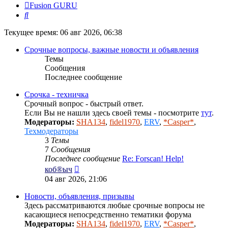
Fusion GURU
Поиск
Текущее время: 06 авг 2026, 06:38
Срочные вопросы, важные новости и объявления
Темы
Сообщения
Последнее сообщение
Срочка - техничка
Срочный вопрос - быстрый ответ.
Если Вы не нашли здесь своей темы - посмотрите
тут
.
Модераторы:
SHA134
,
fidel1970
,
ERV
,
*Casper*
,
Техмодераторы
3
Темы
7
Сообщения
Последнее сообщение
Re: Forscan! Help!
Перейти
коб®ыч
к
04 авг 2026, 21:06
последнему
сообщению
Новости, объявления, призывы
Здесь рассматриваются любые срочные вопросы не
касающиеся непосредственно тематики форума
Модераторы:
SHA134
,
fidel1970
,
ERV
,
*Casper*
,