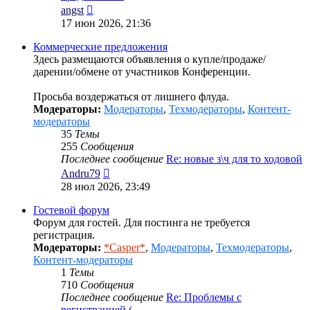
Перейти
angst
к
17 июн 2026, 21:36
последнему
сообщению
Коммерческие предложения
Здесь размещаются объявления о купле/продаже/
дарении/обмене от участников Конференции.
Просьба воздержаться от лишнего флуда.
Модераторы:
Модераторы
,
Техмодераторы
,
Контент-
модераторы
35
Темы
255
Сообщения
Последнее сообщение
Re: новые з\ч для то ходовой
Перейти
Andru79
к
28 июл 2026, 23:49
последнему
сообщению
Гостевой форум
Форум для гостей. Для постинга не требуется
регистрация.
Модераторы:
*Casper*
,
Модераторы
,
Техмодераторы
,
Контент-модераторы
1
Темы
710
Сообщения
Последнее сообщение
Re: Проблемы с
регистрацией (…