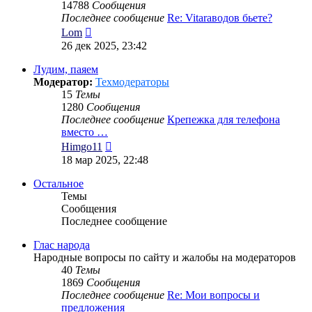
14788
Сообщения
Последнее сообщение
Re: Vitaraводов бьете?
Перейти
Lom
к
26 дек 2025, 23:42
последнему
сообщению
Лудим, паяем
Модератор:
Техмодераторы
15
Темы
1280
Сообщения
Последнее сообщение
Крепежка для телефона
вместо …
Перейти
Himgo11
к
18 мар 2025, 22:48
последнему
сообщению
Остальное
Темы
Сообщения
Последнее сообщение
Глас народа
Народные вопросы по сайту и жалобы на модераторов
40
Темы
1869
Сообщения
Последнее сообщение
Re: Мои вопросы и
предложения