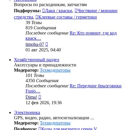
Вопросы по расходникам, запчастям
Подфорумы:
Лаки / краски
,
Чистящие / моющие
стредства
,
Клеевые составы / герметики
39
Темы
819
Сообщения
Последнее сообщение
Re: Кто помнит, где код
краск…
Перейти
timoha-07
к
01 авг 2025, 04:40
последнему
сообщению
Хозяйственный раздел
Аксессуары и принадлежности
Модератор:
Техмодераторы
101
Темы
4350
Сообщения
Последнее сообщение
Re: Передние брызговики
Fusio…
Перейти
Dima!
к
12 фев 2026, 19:36
последнему
сообщению
Электроника
GPS, видео, радио, автосигнализации ...
Модератор:
Техмодераторы
Подфорум:
Коды для магнитол серии V