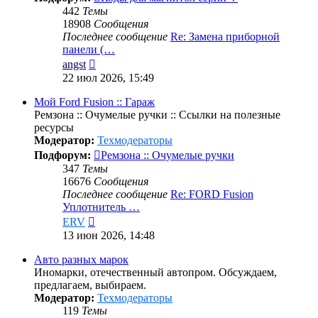
442
Темы
18908
Сообщения
Последнее сообщение
Re: Замена приборной
панели (…
Перейти
angst
к
22 июл 2026, 15:49
последнему
сообщению
Мой Ford Fusion :: Гараж
Ремзона :: Очумелые ручки :: Ссылки на полезные
ресурсы
Модератор:
Техмодераторы
Подфорум:
Ремзона :: Очумелые ручки
347
Темы
16676
Сообщения
Последнее сообщение
Re: FORD Fusion
Уплотнитель …
Перейти
ERV
к
13 июн 2026, 14:48
последнему
сообщению
Авто разных марок
Иномарки, отечественный автопром. Обсуждаем,
предлагаем, выбираем.
Модератор:
Техмодераторы
119
Темы