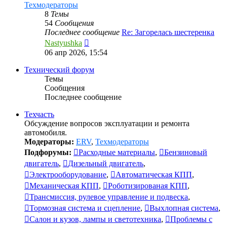
Техмодераторы
8
Темы
54
Сообщения
Последнее сообщение
Re: Загорелась шестеренка
Перейти
Nastyushka
к
06 апр 2026, 15:54
последнему
сообщению
Технический форум
Темы
Сообщения
Последнее сообщение
Техчасть
Обсуждение вопросов эксплуатации и ремонта
автомобиля.
Модераторы:
ERV
,
Техмодераторы
Подфорумы:
Расходные материалы
,
Бензиновый
двигатель
,
Дизельный двигатель
,
Электрооборудование
,
Автоматическая КПП
,
Механическая КПП
,
Роботизированая КПП
,
Трансмиссия, рулевое управление и подвеска
,
Тормозная система и сцепление
,
Выхлопная система
,
Салон и кузов, лампы и светотехника
,
Проблемы с