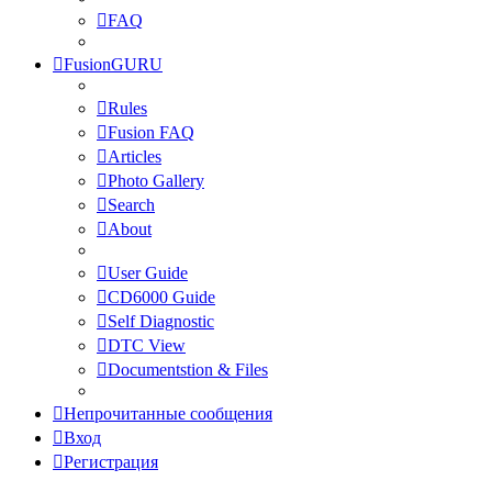
FAQ
FusionGURU
Rules
Fusion FAQ
Articles
Photo Gallery
Search
About
User Guide
CD6000 Guide
Self Diagnostic
DTC View
Documentstion & Files
Непрочитанные сообщения
Вход
Регистрация