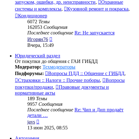
запуском, ошибки, др. неисправности
,
Охранные
системы и комплексы
,
Кузовной ремонт и покраска
,
Кондиционер
6072
Темы
162053
Сообщения
Последнее сообщение
Re: Не запускается
Перейти
Игорян76
к
Вчера, 15:49
последнему
сообщению
Юридический раздел
От покупки до общения с ГАИ ГИБДД
Модератор:
Техмодераторы
Подфорумы:
Вопросы ПДД :: Общение с ГИБДД
,
Страховки :: Налоги :: Прочие поборы
,
Вопросы
покупки/продажи
,
Правовые документы и
нормативные акты
189
Темы
9957
Сообщения
Последнее сообщение
Re: Чип и Дип продаёт
детали …
Перейти
javs
к
13 июн 2025, 08:55
последнему
сообщению
Автохимия