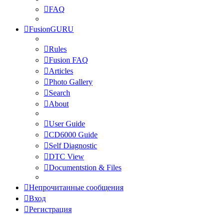
FAQ
FusionGURU
Rules
Fusion FAQ
Articles
Photo Gallery
Search
About
User Guide
CD6000 Guide
Self Diagnostic
DTC View
Documentstion & Files
Непрочитанные сообщения
Вход
Регистрация