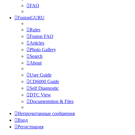
FAQ
FusionGURU
Rules
Fusion FAQ
Articles
Photo Gallery
Search
About
User Guide
CD6000 Guide
Self Diagnostic
DTC View
Documentstion & Files
Непрочитанные сообщения
Вход
Регистрация