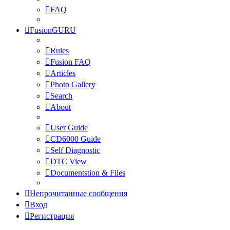
FAQ
FusionGURU
Rules
Fusion FAQ
Articles
Photo Gallery
Search
About
User Guide
CD6000 Guide
Self Diagnostic
DTC View
Documentstion & Files
Непрочитанные сообщения
Вход
Регистрация