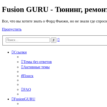
Fusion GURU - Тюнинг, ремонт
Все, что вы хотите знать о Форд Фьюжн, но не знали где спрос
Пропустить
Расширенный
Поиск
поиск
Ссылки
Темы без ответов
Активные темы
Поиск
FAQ
FusionGURU