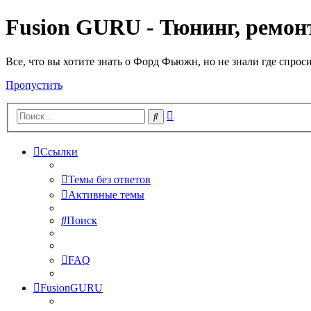
Fusion GURU - Тюнинг, ремонт
Все, что вы хотите знать о Форд Фьюжн, но не знали где спрос
Пропустить
Расширенный
Поиск
поиск
Ссылки
Темы без ответов
Активные темы
Поиск
FAQ
FusionGURU