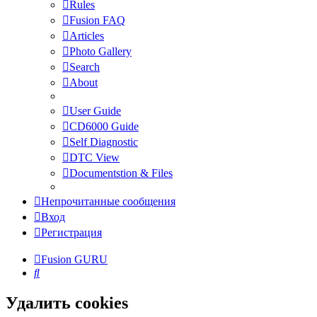
Rules
Fusion FAQ
Articles
Photo Gallery
Search
About
User Guide
CD6000 Guide
Self Diagnostic
DTC View
Documentstion & Files
Непрочитанные сообщения
Вход
Регистрация
Fusion GURU
Поиск
Удалить cookies