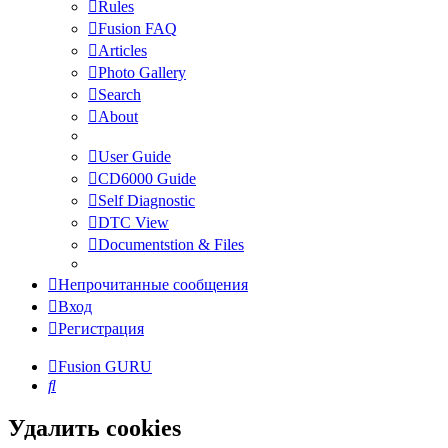
Rules
Fusion FAQ
Articles
Photo Gallery
Search
About
User Guide
CD6000 Guide
Self Diagnostic
DTC View
Documentstion & Files
Непрочитанные сообщения
Вход
Регистрация
Fusion GURU
Поиск
Удалить cookies