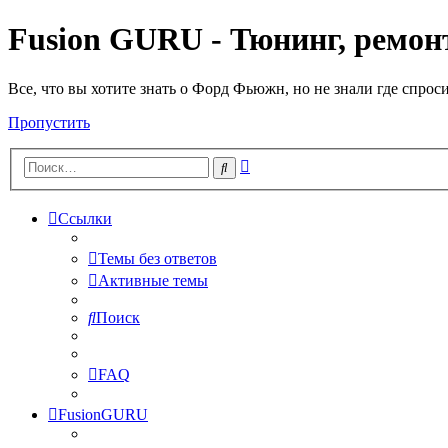
Fusion GURU - Тюнинг, ремонт
Все, что вы хотите знать о Форд Фьюжн, но не знали где спрос
Пропустить
Расширенный
Поиск
поиск
Ссылки
Темы без ответов
Активные темы
Поиск
FAQ
FusionGURU