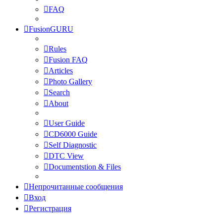
FAQ
FusionGURU
Rules
Fusion FAQ
Articles
Photo Gallery
Search
About
User Guide
CD6000 Guide
Self Diagnostic
DTC View
Documentstion & Files
Непрочитанные сообщения
Вход
Регистрация