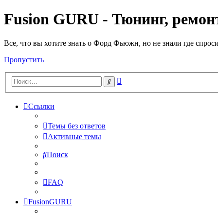
Fusion GURU - Тюнинг, ремонт
Все, что вы хотите знать о Форд Фьюжн, но не знали где спрос
Пропустить
Расширенный
Поиск
поиск
Ссылки
Темы без ответов
Активные темы
Поиск
FAQ
FusionGURU