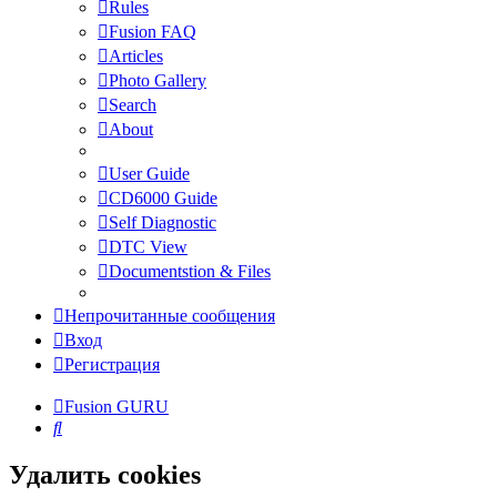
Rules
Fusion FAQ
Articles
Photo Gallery
Search
About
User Guide
CD6000 Guide
Self Diagnostic
DTC View
Documentstion & Files
Непрочитанные сообщения
Вход
Регистрация
Fusion GURU
Поиск
Удалить cookies