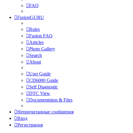
FAQ
FusionGURU
Rules
Fusion FAQ
Articles
Photo Gallery
Search
About
User Guide
CD6000 Guide
Self Diagnostic
DTC View
Documentstion & Files
Непрочитанные сообщения
Вход
Регистрация