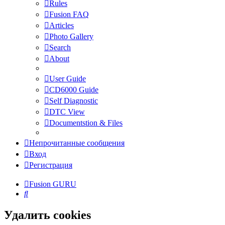
Rules
Fusion FAQ
Articles
Photo Gallery
Search
About
User Guide
CD6000 Guide
Self Diagnostic
DTC View
Documentstion & Files
Непрочитанные сообщения
Вход
Регистрация
Fusion GURU
Поиск
Удалить cookies