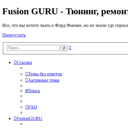
Fusion GURU - Тюнинг, ремонт
Все, что вы хотите знать о Форд Фьюжн, но не знали где спрос
Пропустить
Расширенный
Поиск
поиск
Ссылки
Темы без ответов
Активные темы
Поиск
FAQ
FusionGURU