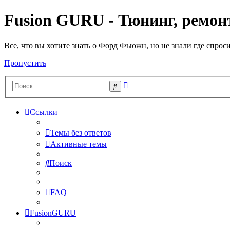
Fusion GURU - Тюнинг, ремонт
Все, что вы хотите знать о Форд Фьюжн, но не знали где спрос
Пропустить
Расширенный
Поиск
поиск
Ссылки
Темы без ответов
Активные темы
Поиск
FAQ
FusionGURU