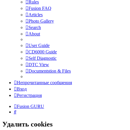
Rules
Fusion FAQ
Articles
Photo Gallery
Search
About
User Guide
CD6000 Guide
Self Diagnostic
DTC View
Documentstion & Files
Непрочитанные сообщения
Вход
Регистрация
Fusion GURU
Поиск
Удалить cookies