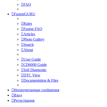
FAQ
FusionGURU
Rules
Fusion FAQ
Articles
Photo Gallery
Search
About
User Guide
CD6000 Guide
Self Diagnostic
DTC View
Documentstion & Files
Непрочитанные сообщения
Вход
Регистрация