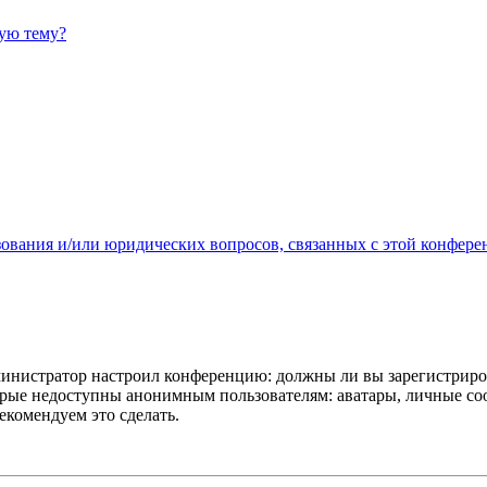
ную тему?
зования и/или юридических вопросов, связанных с этой конфере
администратор настроил конференцию: должны ли вы зарегистриро
рые недоступны анонимным пользователям: аватары, личные сообщ
екомендуем это сделать.