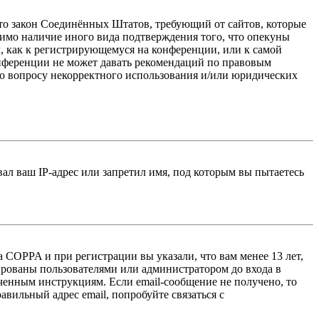
 — это закон Соединённых Штатов, требующий от сайтов, которые
тимо наличие иного вида подтверждения того, что опекуны
, как к регистрирующемуся на конференции, или к самой
онференции не может давать рекомендаций по правовым
по вопросу некорректного использования и/или юридических
л ваш IP-адрес или запретил имя, под которым вы пытаетесь
 COPPA и при регистрации вы указали, что вам менее 13 лет,
ированы пользователями или администратором до входа в
ученным инструкциям. Если email-сообщение не получено, то
авильный адрес email, попробуйте связаться с