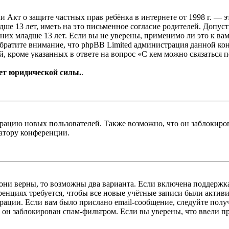
, или Акт о защите частных прав ребёнка в интернете от 1998 г.
е 13 лет, иметь на это письменное согласие родителей. Допус
х младше 13 лет. Если вы не уверены, применимо ли это к вам
Обратите внимание, что phpBB Limited администрация данной к
, кроме указанных в ответе на вопрос «С кем можно связаться 
ет юридической силы.
.
цию новых пользователей. Также возможно, что он заблокирова
ратору конференции.
 они верны, то возможны два варианта. Если включена поддержка
енциях требуется, чтобы все новые учётные записи были актив
трации. Если вам было прислано email-сообщение, следуйте пол
 он заблокирован спам-фильтром. Если вы уверены, что ввели пр