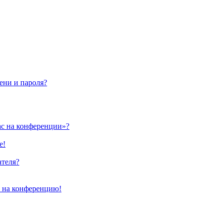
ени и пароля?
ас на конференции»?
е!
ателя?
и на конференцию!