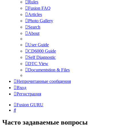
Rules
Fusion FAQ
Articles
Photo Gallery
Search
About
User Guide
CD6000 Guide
Self Diagnostic
DTC View
Documentstion & Files
Непрочитанные сообщения
Вход
Регистрация
Fusion GURU
Поиск
Часто задаваемые вопросы