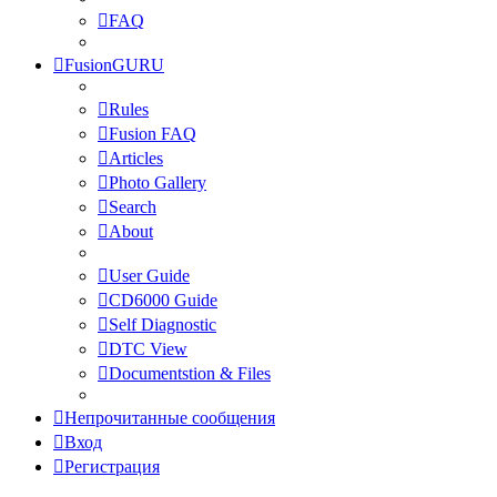
FAQ
FusionGURU
Rules
Fusion FAQ
Articles
Photo Gallery
Search
About
User Guide
CD6000 Guide
Self Diagnostic
DTC View
Documentstion & Files
Непрочитанные сообщения
Вход
Регистрация