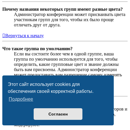
Почему названия некоторых групп имеют разные цвета?
Администратор конференции может присваивать цвета
участникам групп для того, чтобы их было проще
отличать друг от друга.
Вернуться к началу
Что такое группа по умолчанию?
Если вы состоите более чем в одной группе, ваша
группа по умолчанию используется для того, чтобы
определить, какие групповые цвет и звание должны
быть вам присвоены. Администратор конференции
может предоставить вам разрешение самому изменять
вашу группу по умолчанию в личном разделе.
Этот сайт использует cookies для
Вернуться к началу
обеспечения своей корректной работы.
Подробнее
Что означает ссылка «Наша команда»?
На этой странице вы найдёте список администраторов и
Согласен
модераторов конференции и другую информацию,
такую как сведения о форумах, которые они
модерируют.