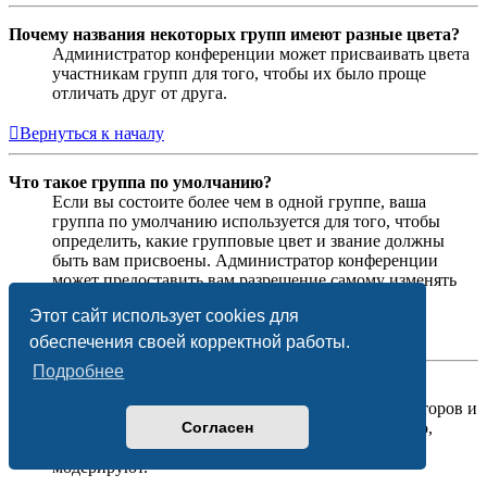
Почему названия некоторых групп имеют разные цвета?
Администратор конференции может присваивать цвета
участникам групп для того, чтобы их было проще
отличать друг от друга.
Вернуться к началу
Что такое группа по умолчанию?
Если вы состоите более чем в одной группе, ваша
группа по умолчанию используется для того, чтобы
определить, какие групповые цвет и звание должны
быть вам присвоены. Администратор конференции
может предоставить вам разрешение самому изменять
вашу группу по умолчанию в личном разделе.
Этот сайт использует cookies для
Вернуться к началу
обеспечения своей корректной работы.
Подробнее
Что означает ссылка «Наша команда»?
На этой странице вы найдёте список администраторов и
Согласен
модераторов конференции и другую информацию,
такую как сведения о форумах, которые они
модерируют.