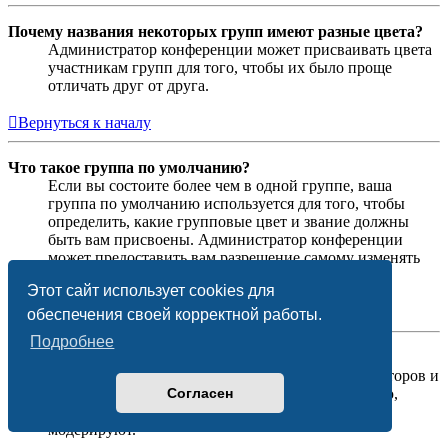
Почему названия некоторых групп имеют разные цвета?
Администратор конференции может присваивать цвета
участникам групп для того, чтобы их было проще
отличать друг от друга.
Вернуться к началу
Что такое группа по умолчанию?
Если вы состоите более чем в одной группе, ваша
группа по умолчанию используется для того, чтобы
определить, какие групповые цвет и звание должны
быть вам присвоены. Администратор конференции
может предоставить вам разрешение самому изменять
вашу группу по умолчанию в личном разделе.
Этот сайт использует cookies для
Вернуться к началу
обеспечения своей корректной работы.
Подробнее
Что означает ссылка «Наша команда»?
На этой странице вы найдёте список администраторов и
Согласен
модераторов конференции и другую информацию,
такую как сведения о форумах, которые они
модерируют.