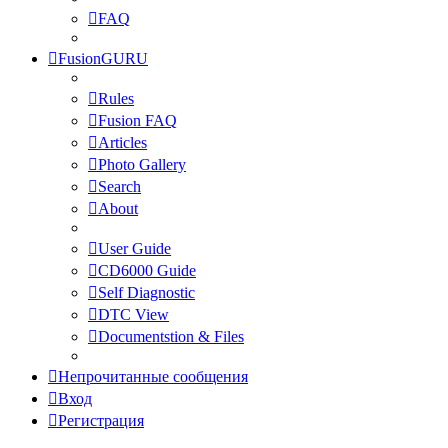
FAQ
FusionGURU
Rules
Fusion FAQ
Articles
Photo Gallery
Search
About
User Guide
CD6000 Guide
Self Diagnostic
DTC View
Documentstion & Files
Непрочитанные сообщения
Вход
Регистрация