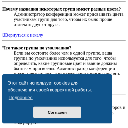
Почему названия некоторых групп имеют разные цвета?
Администратор конференции может присваивать цвета
участникам групп для того, чтобы их было проще
отличать друг от друга.
Вернуться к началу
Что такое группа по умолчанию?
Если вы состоите более чем в одной группе, ваша
группа по умолчанию используется для того, чтобы
определить, какие групповые цвет и звание должны
быть вам присвоены. Администратор конференции
может предоставить вам разрешение самому изменять
вашу группу по умолчанию в личном разделе.
Этот сайт использует cookies для
Вернуться к началу
обеспечения своей корректной работы.
Подробнее
Что означает ссылка «Наша команда»?
На этой странице вы найдёте список администраторов и
Согласен
модераторов конференции и другую информацию,
такую как сведения о форумах, которые они
модерируют.