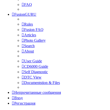
FAQ
FusionGURU
Rules
Fusion FAQ
Articles
Photo Gallery
Search
About
User Guide
CD6000 Guide
Self Diagnostic
DTC View
Documentstion & Files
Непрочитанные сообщения
Вход
Регистрация