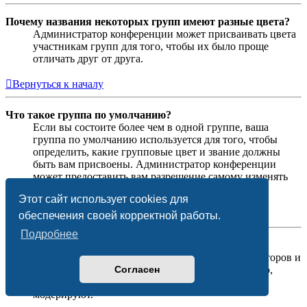
Почему названия некоторых групп имеют разные цвета?
Администратор конференции может присваивать цвета
участникам групп для того, чтобы их было проще
отличать друг от друга.
Вернуться к началу
Что такое группа по умолчанию?
Если вы состоите более чем в одной группе, ваша
группа по умолчанию используется для того, чтобы
определить, какие групповые цвет и звание должны
быть вам присвоены. Администратор конференции
может предоставить вам разрешение самому изменять
вашу группу по умолчанию в личном разделе.
Этот сайт использует cookies для
Вернуться к началу
обеспечения своей корректной работы.
Подробнее
Что означает ссылка «Наша команда»?
На этой странице вы найдёте список администраторов и
Согласен
модераторов конференции и другую информацию,
такую как сведения о форумах, которые они
модерируют.