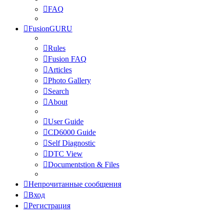
FAQ
FusionGURU
Rules
Fusion FAQ
Articles
Photo Gallery
Search
About
User Guide
CD6000 Guide
Self Diagnostic
DTC View
Documentstion & Files
Непрочитанные сообщения
Вход
Регистрация