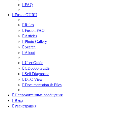
FAQ
FusionGURU
Rules
Fusion FAQ
Articles
Photo Gallery
Search
About
User Guide
CD6000 Guide
Self Diagnostic
DTC View
Documentstion & Files
Непрочитанные сообщения
Вход
Регистрация