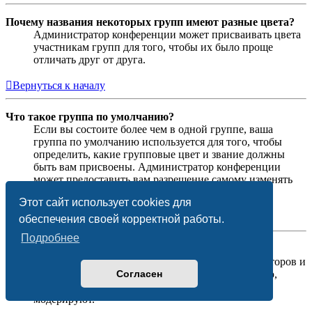
Почему названия некоторых групп имеют разные цвета?
Администратор конференции может присваивать цвета
участникам групп для того, чтобы их было проще
отличать друг от друга.
Вернуться к началу
Что такое группа по умолчанию?
Если вы состоите более чем в одной группе, ваша
группа по умолчанию используется для того, чтобы
определить, какие групповые цвет и звание должны
быть вам присвоены. Администратор конференции
может предоставить вам разрешение самому изменять
вашу группу по умолчанию в личном разделе.
Этот сайт использует cookies для
Вернуться к началу
обеспечения своей корректной работы.
Подробнее
Что означает ссылка «Наша команда»?
На этой странице вы найдёте список администраторов и
Согласен
модераторов конференции и другую информацию,
такую как сведения о форумах, которые они
модерируют.