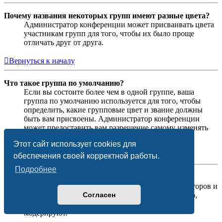
Почему названия некоторых групп имеют разные цвета?
Администратор конференции может присваивать цвета
участникам групп для того, чтобы их было проще
отличать друг от друга.
Вернуться к началу
Что такое группа по умолчанию?
Если вы состоите более чем в одной группе, ваша
группа по умолчанию используется для того, чтобы
определить, какие групповые цвет и звание должны
быть вам присвоены. Администратор конференции
может предоставить вам разрешение самому изменять
вашу группу по умолчанию в личном разделе.
Этот сайт использует cookies для
Вернуться к началу
обеспечения своей корректной работы.
Подробнее
Что означает ссылка «Наша команда»?
На этой странице вы найдёте список администраторов и
Согласен
модераторов конференции и другую информацию,
такую как сведения о форумах, которые они
модерируют.