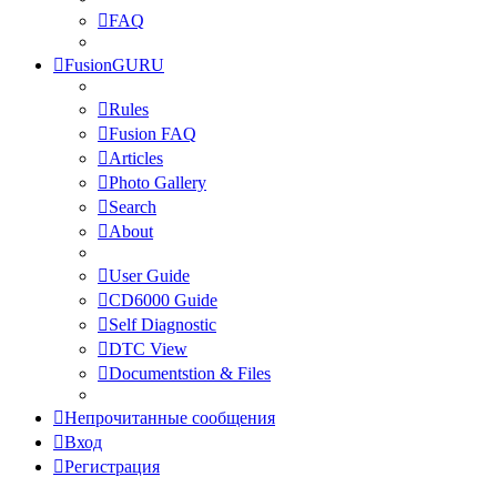
FAQ
FusionGURU
Rules
Fusion FAQ
Articles
Photo Gallery
Search
About
User Guide
CD6000 Guide
Self Diagnostic
DTC View
Documentstion & Files
Непрочитанные сообщения
Вход
Регистрация