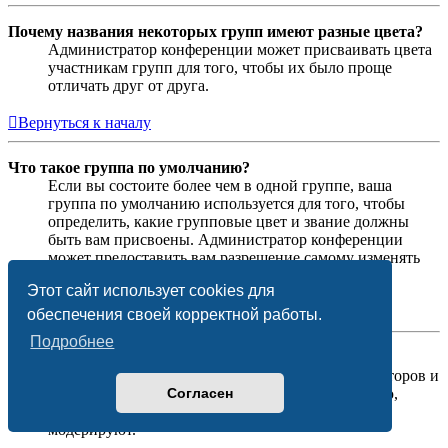
Почему названия некоторых групп имеют разные цвета?
Администратор конференции может присваивать цвета
участникам групп для того, чтобы их было проще
отличать друг от друга.
Вернуться к началу
Что такое группа по умолчанию?
Если вы состоите более чем в одной группе, ваша
группа по умолчанию используется для того, чтобы
определить, какие групповые цвет и звание должны
быть вам присвоены. Администратор конференции
может предоставить вам разрешение самому изменять
вашу группу по умолчанию в личном разделе.
Этот сайт использует cookies для
Вернуться к началу
обеспечения своей корректной работы.
Подробнее
Что означает ссылка «Наша команда»?
На этой странице вы найдёте список администраторов и
Согласен
модераторов конференции и другую информацию,
такую как сведения о форумах, которые они
модерируют.