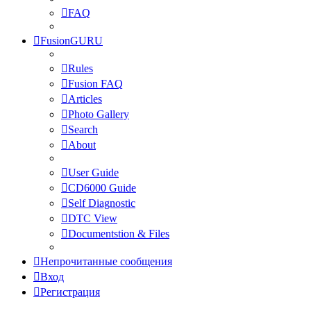
FAQ
FusionGURU
Rules
Fusion FAQ
Articles
Photo Gallery
Search
About
User Guide
CD6000 Guide
Self Diagnostic
DTC View
Documentstion & Files
Непрочитанные сообщения
Вход
Регистрация