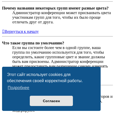
Почему названия некоторых групп имеют разные цвета?
Администратор конференции может присваивать цвета
участникам групп для того, чтобы их было проще
отличать друг от друга.
Вернуться к началу
Что такое группа по умолчанию?
Если вы состоите более чем в одной группе, ваша
группа по умолчанию используется для того, чтобы
определить, какие групповые цвет и звание должны
быть вам присвоены. Администратор конференции
может предоставить вам разрешение самому изменять
вашу группу по умолчанию в личном разделе.
Этот сайт использует cookies для
Вернуться к началу
обеспечения своей корректной работы.
Подробнее
Что означает ссылка «Наша команда»?
На этой странице вы найдёте список администраторов и
Согласен
модераторов конференции и другую информацию,
такую как сведения о форумах, которые они
модерируют.