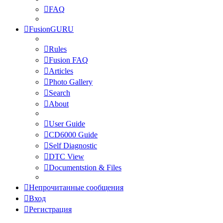
FAQ
FusionGURU
Rules
Fusion FAQ
Articles
Photo Gallery
Search
About
User Guide
CD6000 Guide
Self Diagnostic
DTC View
Documentstion & Files
Непрочитанные сообщения
Вход
Регистрация