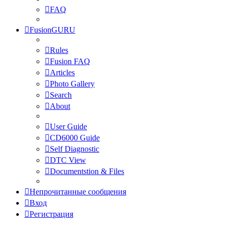
FAQ
FusionGURU
Rules
Fusion FAQ
Articles
Photo Gallery
Search
About
User Guide
CD6000 Guide
Self Diagnostic
DTC View
Documentstion & Files
Непрочитанные сообщения
Вход
Регистрация