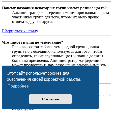
Почему названия некоторых групп имеют разные цвета?
Администратор конференции может присваивать цвета
участникам групп для того, чтобы их было проще
отличать друг от друга.
Вернуться к началу
Что такое группа по умолчанию?
Если вы состоите более чем в одной группе, ваша
группа по умолчанию используется для того, чтобы
определить, какие групповые цвет и звание должны
быть вам присвоены. Администратор конференции
может предоставить вам разрешение самому изменять
вашу группу по умолчанию в личном разделе.
Этот сайт использует cookies для
Вернуться к началу
обеспечения своей корректной работы.
Подробнее
Что означает ссылка «Наша команда»?
На этой странице вы найдёте список администраторов и
Согласен
модераторов конференции и другую информацию,
такую как сведения о форумах, которые они
модерируют.