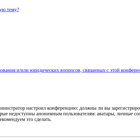
ную тему?
зования и/или юридических вопросов, связанных с этой конфере
администратор настроил конференцию: должны ли вы зарегистриро
рые недоступны анонимным пользователям: аватары, личные сообщ
екомендуем это сделать.