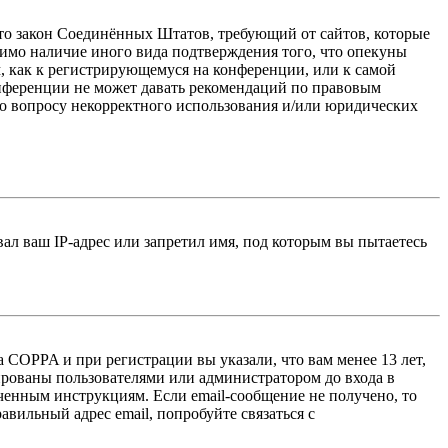
 — это закон Соединённых Штатов, требующий от сайтов, которые
тимо наличие иного вида подтверждения того, что опекуны
, как к регистрирующемуся на конференции, или к самой
онференции не может давать рекомендаций по правовым
по вопросу некорректного использования и/или юридических
л ваш IP-адрес или запретил имя, под которым вы пытаетесь
 COPPA и при регистрации вы указали, что вам менее 13 лет,
ированы пользователями или администратором до входа в
ученным инструкциям. Если email-сообщение не получено, то
авильный адрес email, попробуйте связаться с