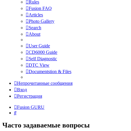
Rules
Fusion FAQ
Articles
Photo Gallery
Search
About
User Guide
CD6000 Guide
Self Diagnostic
DTC View
Documentstion & Files
Непрочитанные сообщения
Вход
Регистрация
Fusion GURU
Поиск
Часто задаваемые вопросы