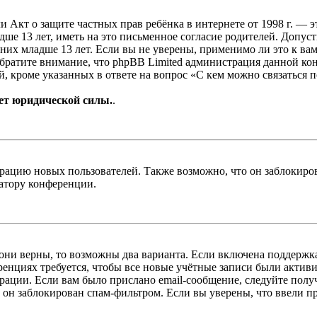
, или Акт о защите частных прав ребёнка в интернете от 1998 г.
е 13 лет, иметь на это письменное согласие родителей. Допус
х младше 13 лет. Если вы не уверены, применимо ли это к вам
Обратите внимание, что phpBB Limited администрация данной к
, кроме указанных в ответе на вопрос «С кем можно связаться 
ет юридической силы.
.
цию новых пользователей. Также возможно, что он заблокирова
ратору конференции.
 они верны, то возможны два варианта. Если включена поддержка
енциях требуется, чтобы все новые учётные записи были актив
трации. Если вам было прислано email-сообщение, следуйте пол
 он заблокирован спам-фильтром. Если вы уверены, что ввели пр