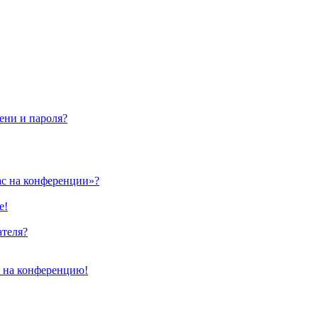
ени и пароля?
ас на конференции»?
е!
ателя?
и на конференцию!