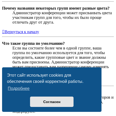
Почему названия некоторых групп имеют разные цвета?
Администратор конференции может присваивать цвета
участникам групп для того, чтобы их было проще
отличать друг от друга.
Вернуться к началу
Что такое группа по умолчанию?
Если вы состоите более чем в одной группе, ваша
группа по умолчанию используется для того, чтобы
определить, какие групповые цвет и звание должны
быть вам присвоены. Администратор конференции
может предоставить вам разрешение самому изменять
вашу группу по умолчанию в личном разделе.
Этот сайт использует cookies для
Вернуться к началу
обеспечения своей корректной работы.
Подробнее
Что означает ссылка «Наша команда»?
На этой странице вы найдёте список администраторов и
Согласен
модераторов конференции и другую информацию,
такую как сведения о форумах, которые они
модерируют.