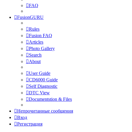
FAQ
FusionGURU
Rules
Fusion FAQ
Articles
Photo Gallery
Search
About
User Guide
CD6000 Guide
Self Diagnostic
DTC View
Documentstion & Files
Непрочитанные сообщения
Вход
Регистрация