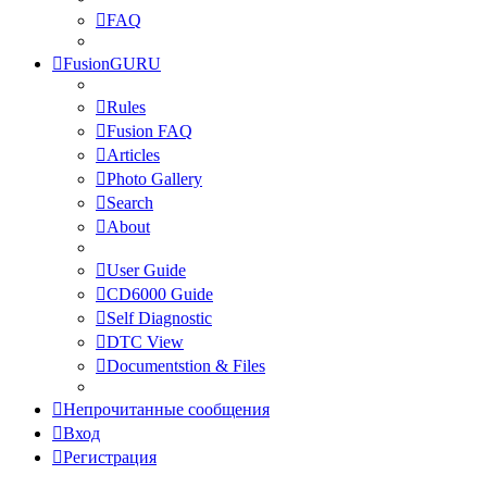
FAQ
FusionGURU
Rules
Fusion FAQ
Articles
Photo Gallery
Search
About
User Guide
CD6000 Guide
Self Diagnostic
DTC View
Documentstion & Files
Непрочитанные сообщения
Вход
Регистрация