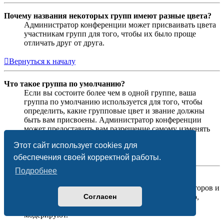
Почему названия некоторых групп имеют разные цвета?
Администратор конференции может присваивать цвета
участникам групп для того, чтобы их было проще
отличать друг от друга.
Вернуться к началу
Что такое группа по умолчанию?
Если вы состоите более чем в одной группе, ваша
группа по умолчанию используется для того, чтобы
определить, какие групповые цвет и звание должны
быть вам присвоены. Администратор конференции
может предоставить вам разрешение самому изменять
вашу группу по умолчанию в личном разделе.
Этот сайт использует cookies для
Вернуться к началу
обеспечения своей корректной работы.
Подробнее
Что означает ссылка «Наша команда»?
На этой странице вы найдёте список администраторов и
Согласен
модераторов конференции и другую информацию,
такую как сведения о форумах, которые они
модерируют.