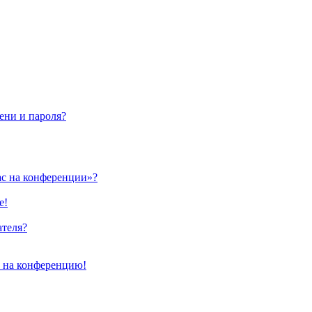
ени и пароля?
ас на конференции»?
е!
ателя?
и на конференцию!