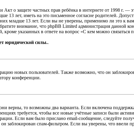
, или Акт о защите частных прав ребёнка в интернете от 1998 г.
е 13 лет, иметь на это письменное согласие родителей. Допус
х младше 13 лет. Если вы не уверены, применимо ли это к вам
Обратите внимание, что phpBB Limited администрация данной к
, кроме указанных в ответе на вопрос «С кем можно связаться 
ет юридической силы.
.
цию новых пользователей. Также возможно, что он заблокирова
ратору конференции.
 они верны, то возможны два варианта. Если включена поддержка
енциях требуется, чтобы все новые учётные записи были актив
трации. Если вам было прислано email-сообщение, следуйте пол
 он заблокирован спам-фильтром. Если вы уверены, что ввели пр