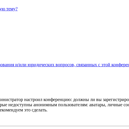
ную тему?
зования и/или юридических вопросов, связанных с этой конфере
администратор настроил конференцию: должны ли вы зарегистриро
рые недоступны анонимным пользователям: аватары, личные сообщ
екомендуем это сделать.