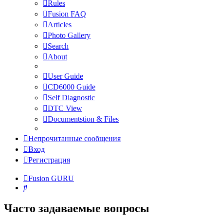
Rules
Fusion FAQ
Articles
Photo Gallery
Search
About
User Guide
CD6000 Guide
Self Diagnostic
DTC View
Documentstion & Files
Непрочитанные сообщения
Вход
Регистрация
Fusion GURU
Поиск
Часто задаваемые вопросы