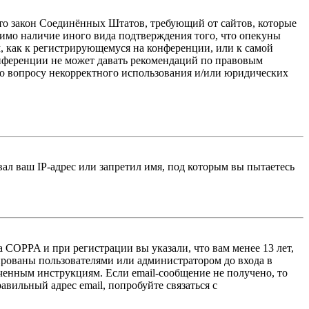
 — это закон Соединённых Штатов, требующий от сайтов, которые
тимо наличие иного вида подтверждения того, что опекуны
, как к регистрирующемуся на конференции, или к самой
онференции не может давать рекомендаций по правовым
по вопросу некорректного использования и/или юридических
л ваш IP-адрес или запретил имя, под которым вы пытаетесь
 COPPA и при регистрации вы указали, что вам менее 13 лет,
ированы пользователями или администратором до входа в
ученным инструкциям. Если email-сообщение не получено, то
авильный адрес email, попробуйте связаться с