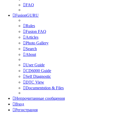
FAQ
FusionGURU
Rules
Fusion FAQ
Articles
Photo Gallery
Search
About
User Guide
CD6000 Guide
Self Diagnostic
DTC View
Documentstion & Files
Непрочитанные сообщения
Вход
Регистрация