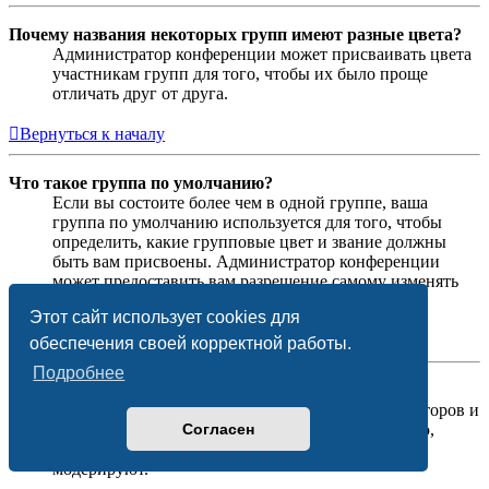
Почему названия некоторых групп имеют разные цвета?
Администратор конференции может присваивать цвета
участникам групп для того, чтобы их было проще
отличать друг от друга.
Вернуться к началу
Что такое группа по умолчанию?
Если вы состоите более чем в одной группе, ваша
группа по умолчанию используется для того, чтобы
определить, какие групповые цвет и звание должны
быть вам присвоены. Администратор конференции
может предоставить вам разрешение самому изменять
вашу группу по умолчанию в личном разделе.
Этот сайт использует cookies для
Вернуться к началу
обеспечения своей корректной работы.
Подробнее
Что означает ссылка «Наша команда»?
На этой странице вы найдёте список администраторов и
Согласен
модераторов конференции и другую информацию,
такую как сведения о форумах, которые они
модерируют.