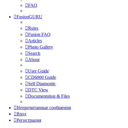
FAQ
FusionGURU
Rules
Fusion FAQ
Articles
Photo Gallery
Search
About
User Guide
CD6000 Guide
Self Diagnostic
DTC View
Documentstion & Files
Непрочитанные сообщения
Вход
Регистрация