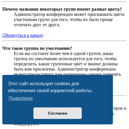
Почему названия некоторых групп имеют разные цвета?
Администратор конференции может присваивать цвета
участникам групп для того, чтобы их было проще
отличать друг от друга.
Вернуться к началу
Что такое группа по умолчанию?
Если вы состоите более чем в одной группе, ваша
группа по умолчанию используется для того, чтобы
определить, какие групповые цвет и звание должны
быть вам присвоены. Администратор конференции
может предоставить вам разрешение самому изменять
вашу группу по умолчанию в личном разделе.
Этот сайт использует cookies для
Вернуться к началу
обеспечения своей корректной работы.
Подробнее
Что означает ссылка «Наша команда»?
На этой странице вы найдёте список администраторов и
Согласен
модераторов конференции и другую информацию,
такую как сведения о форумах, которые они
модерируют.