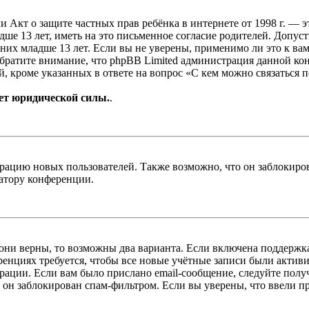
, или Акт о защите частных прав ребёнка в интернете от 1998 г.
е 13 лет, иметь на это письменное согласие родителей. Допус
х младше 13 лет. Если вы не уверены, применимо ли это к вам
Обратите внимание, что phpBB Limited администрация данной к
, кроме указанных в ответе на вопрос «С кем можно связаться 
ет юридической силы.
.
цию новых пользователей. Также возможно, что он заблокирова
ратору конференции.
 они верны, то возможны два варианта. Если включена поддержка
енциях требуется, чтобы все новые учётные записи были актив
трации. Если вам было прислано email-сообщение, следуйте пол
 он заблокирован спам-фильтром. Если вы уверены, что ввели пр