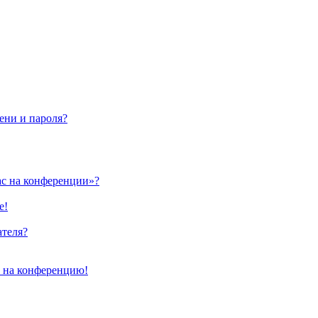
ени и пароля?
ас на конференции»?
е!
ателя?
и на конференцию!