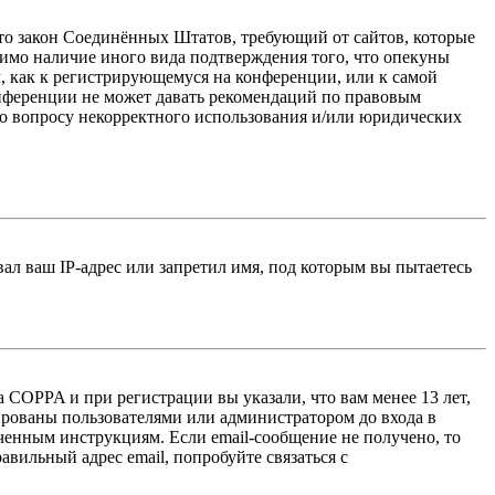
 — это закон Соединённых Штатов, требующий от сайтов, которые
тимо наличие иного вида подтверждения того, что опекуны
, как к регистрирующемуся на конференции, или к самой
онференции не может давать рекомендаций по правовым
по вопросу некорректного использования и/или юридических
л ваш IP-адрес или запретил имя, под которым вы пытаетесь
 COPPA и при регистрации вы указали, что вам менее 13 лет,
ированы пользователями или администратором до входа в
ученным инструкциям. Если email-сообщение не получено, то
авильный адрес email, попробуйте связаться с