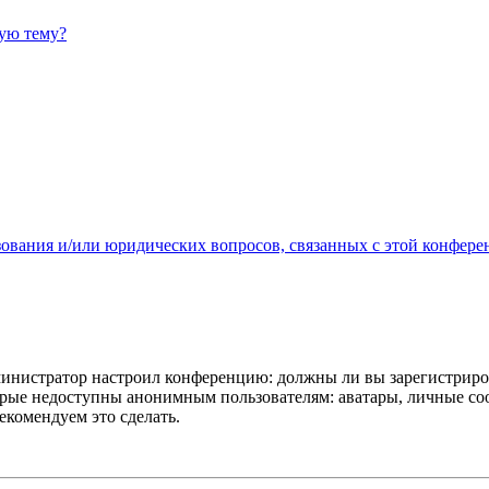
ную тему?
зования и/или юридических вопросов, связанных с этой конфере
администратор настроил конференцию: должны ли вы зарегистриро
рые недоступны анонимным пользователям: аватары, личные сообщ
екомендуем это сделать.