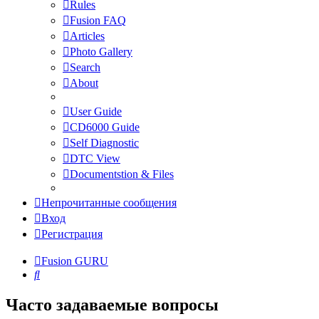
Rules
Fusion FAQ
Articles
Photo Gallery
Search
About
User Guide
CD6000 Guide
Self Diagnostic
DTC View
Documentstion & Files
Непрочитанные сообщения
Вход
Регистрация
Fusion GURU
Поиск
Часто задаваемые вопросы